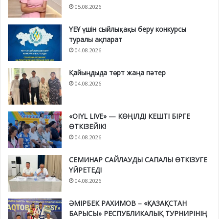
05.08.2026
ҮЕҰ үшін сыйлықақы беру конкурсы
туралы ақпарат
04.08.2026
Қайыңдыда төрт жаңа пәтер
04.08.2026
«OIYL LIVE» — КӨҢІЛДІ КЕШТІ БІРГЕ
ӨТКІЗЕЙІК!
04.08.2026
СЕМИНАР САЙЛАУДЫ САПАЛЫ ӨТКІЗУГЕ
ҮЙРЕТЕДІ
04.08.2026
ӘМІРБЕК РАХИМОВ – «ҚАЗАҚСТАН
БАРЫСЫ» РЕСПУБЛИКАЛЫҚ ТУРНИРІНІҢ