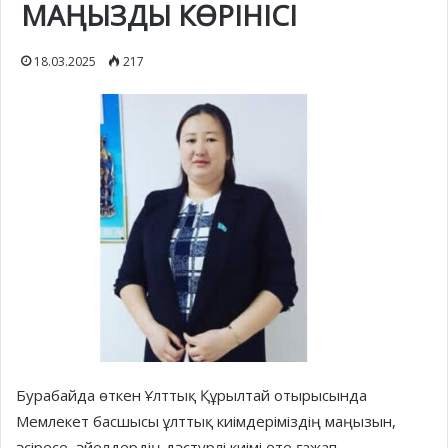
МАҢЫЗДЫ КӨРІНІСІ
18.03.2025
217
Бурабайда өткен Ұлттық Құрылтай отырысында
Мемлекет басшысы ұлттық киімдеріміздің маңызын,
әсіресе, әйелдердің дәстүрлі киімі өте ғажап