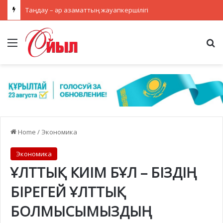
Таңдау – әр азаматтың жауапкершілігі
Menu
Se
Home
/
Экономика
Экономика
ҰЛТТЫҚ КИІМ БҰЛ – БІЗДІҢ
БІРЕГЕЙ ҰЛТТЫҚ
БОЛМЫСЫМЫЗДЫҢ