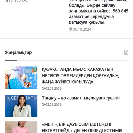
12.05.2025
болады. Өңірде сайлау
заңнамасына сәйкес, 569 845
азамат референдумға
қатысуға құқылы.
06.10.2024
Жаңалықтар
ҚАЗАҚСТАНДА МӘМС ҚАРАЖАТЫН
НЕГІЗСІЗ ТӨЛЕМДЕРДЕН ҚОРҒАУДЫҢ
ЖАҢА ЖҮЙЕСІ ҚҰРЫЛУДА
05.08.2026
Таңдау – әр азаматтың жауапкершілігі
05.08.2026
«МЕНІҢ БІР ДАУЫСЫМ ЕШТЕҢЕНІ
ӨЗГЕРТПЕЙДІ» ДЕГЕН ПІКІРДІ ЕСТИМІЗ