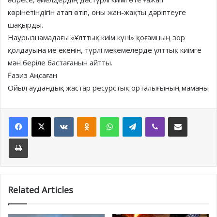
көрінетіндігін атап өтіп, оны жан-жақты дәріптеуге
шақырды.
Наурызнамадағы «Ұлттық киім күні» қоғамның зор
қолдауына ие екенін, түрлі мекемелерде ұлттық киімге
мән беріле бастағанын айтты.
Ғазиз Аңсаған
Ойыл аудандық жастар ресурстық орталығының маманы
Facebook
X
VKontakte
Odnoklassniki
WhatsApp
Telegram
Viber
Share via Email
Print
Related Articles