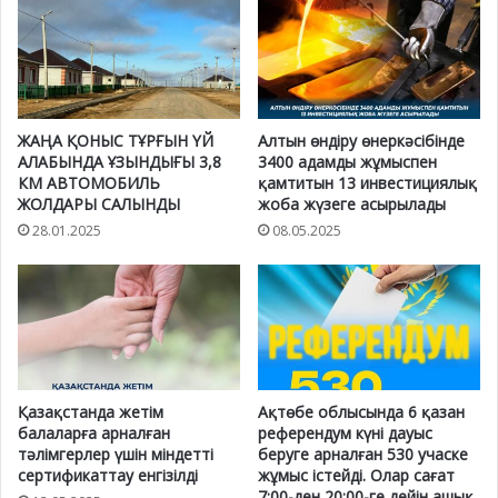
ЖАҢА ҚОНЫС ТҰРҒЫН ҮЙ
Алтын өндіру өнеркәсібінде
АЛАБЫНДА ҰЗЫНДЫҒЫ 3,8
3400 адамды жұмыспен
КМ АВТОМОБИЛЬ
қамтитын 13 инвестициялық
ЖОЛДАРЫ САЛЫНДЫ
жоба жүзеге асырылады
28.01.2025
08.05.2025
​​Қазақстанда жетім
Ақтөбе облысында 6 қазан
балаларға арналған
референдум күні дауыс
тәлімгерлер үшін міндетті
беруге арналған 530 учаске
сертификаттау енгізілді
жұмыс істейді. Олар сағат
7:00-ден 20:00-ге дейін ашық