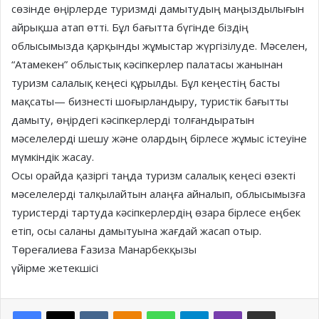
сөзінде өңірлерде туризмді дамытудың маңыздылығын
айрықша атап өтті. Бұл бағытта бүгінде біздің
облысымызда қарқынды жұмыстар жүргізілуде. Мәселен,
“Атамекен” облыстық кәсіпкерлер палатасы жанынан
туризм салалық кеңесі құрылды. Бұл кеңестің басты
мақсаты— бизнесті шоғырландыру, туристік бағытты
дамыту, өңірдегі кәсіпкерлерді толғандыратын
мәселелерді шешу және олардың бірлесе жұмыс істеуіне
мүмкіндік жасау.
Осы орайда қазіргі таңда туризм салалық кеңесі өзекті
мәселелерді талқылайтын алаңға айналып, облысымызға
туристерді тартуда кәсіпкерлердің өзара бірлесе еңбек
етіп, осы саланы дамытуына жағдай жасап отыр.
Төреғалиева Ғазиза Манарбекқызы
үйірме жетекшісі
Facebook
X
VKontakte
Odnoklassniki
WhatsApp
Telegram
Viber
Share via Email