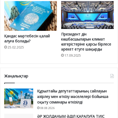
Президент дін
Қандас мәртебесін қалай
көшбасшыларын климат
алуға болады?
өзгерістеріне қарсы бірлесе
25.02.2025
әрекет етуге шақырды
17.09.2025
Жаңалықтар
Құрылтайы депутаттарының сайлауын
әзірлеу мен өткізу мәселелері бойынша
оқыту семинары өткізілді
08.08.2026
ӘР ЖОЛДАНЫМ ӘДІЛ ҚАРАЛУҒА ТИІС