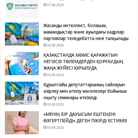
07.08.2026
Жасанды интеллект, болашақ
мамандықтар және ауылдағы кадрлар:
партиялар теледебатта нені талқылады
06.08.2026
ҚАЗАҚСТАНДА МӘМС ҚАРАЖАТЫН
НЕГІЗСІЗ ТӨЛЕМДЕРДЕН ҚОРҒАУДЫҢ
ЖАҢА ЖҮЙЕСІ ҚҰРЫЛУДА
05.08.2026
Құрылтайы депутаттарының сайлауын
әзірлеу мен өткізу мәселелері бойынша
оқыту семинары өткізілді.
05.08.2026
«МЕНІҢ БІР ДАУЫСЫМ ЕШТЕҢЕНІ
ӨЗГЕРТПЕЙДІ» ДЕГЕН ПІКІРДІ ЕСТИМІЗ
05.08.2026