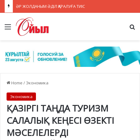
ӘР ЖОЛДАНЫМ ӘДІЛ ҚАРАЛУҒА ТИІС
Menu
Se
Home
/
Экономика
Экономика
ҚАЗІРГІ ТАҢДА ТУРИЗМ
САЛАЛЫҚ КЕҢЕСІ ӨЗЕКТІ
МӘСЕЛЕЛЕРДІ