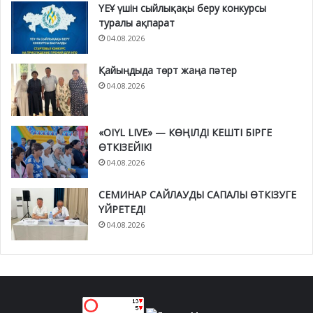
ҮЕҰ үшін сыйлықақы беру конкурсы
туралы ақпарат
04.08.2026
Қайыңдыда төрт жаңа пәтер
04.08.2026
«OIYL LIVE» — КӨҢІЛДІ КЕШТІ БІРГЕ
ӨТКІЗЕЙІК!
04.08.2026
СЕМИНАР САЙЛАУДЫ САПАЛЫ ӨТКІЗУГЕ
ҮЙРЕТЕДІ
04.08.2026