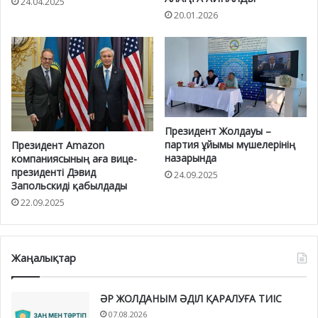
24.04.2025
20.01.2026
Президент Жолдауы –
партия ұйымы мүшелерінің
Президент Amazon
назарында
компаниясының аға вице-
президенті Дэвид
24.09.2025
Запольскиді қабылдады
22.09.2025
Жаңалықтар
ӘР ЖОЛДАНЫМ ӘДІЛ ҚАРАЛУҒА ТИІС
07.08.2026