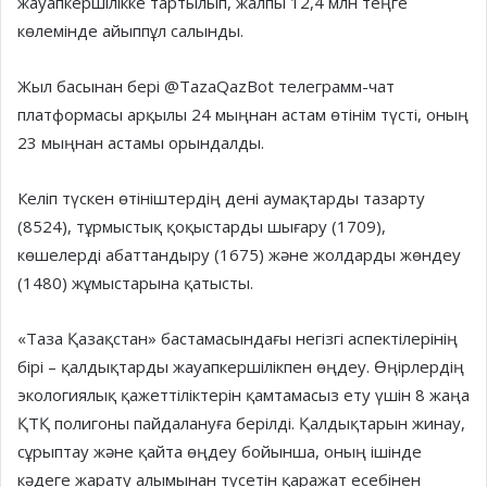
жауапкершілікке тартылып, жалпы 12,4 млн теңге
көлемінде айыппұл салынды.
Жыл басынан бері @TazaQazBot телеграмм-чат
платформасы арқылы 24 мыңнан астам өтінім түсті, оның
23 мыңнан астамы орындалды.
Келіп түскен өтініштердің дені аумақтарды тазарту
(8524), тұрмыстық қоқыстарды шығару (1709),
көшелерді абаттандыру (1675) және жолдарды жөндеу
(1480) жұмыстарына қатысты.
«Таза Қазақстан» бастамасындағы негізгі аспектілерінің
бірі – қалдықтарды жауапкершілікпен өңдеу. Өңірлердің
экологиялық қажеттіліктерін қамтамасыз ету үшін 8 жаңа
ҚТҚ полигоны пайдалануға берілді. Қалдықтарын жинау,
сұрыптау және қайта өңдеу бойынша, оның ішінде
кәдеге жарату алымынан түсетін қаражат есебінен