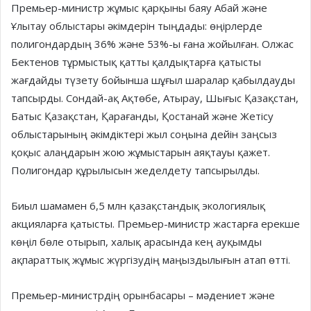
Премьер-министр жұмыс қарқыны баяу Абай және
Ұлытау облыстары әкімдерін тыңдады: өңірлерде
полигондардың 36% және 53%-ы ғана жойылған. Олжас
Бектенов тұрмыстық қатты қалдықтарға қатысты
жағдайды түзету бойынша шұғыл шаралар қабылдауды
тапсырды. Сондай-ақ Ақтөбе, Атырау, Шығыс Қазақстан,
Батыс Қазақстан, Қарағанды, Қостанай және Жетісу
облыстарының әкімдіктері жыл соңына дейін заңсыз
қоқыс алаңдарын жою жұмыстарын аяқтауы қажет.
Полигондар құрылысын жеделдету тапсырылды.
Биыл шамамен 6,5 млн қазақстандық экологиялық
акцияларға қатысты. Премьер-министр жастарға ерекше
көңіл бөле отырып, халық арасында кең ауқымды
ақпараттық жұмыс жүргізудің маңыздылығын атап өтті.
Премьер-министрдің орынбасары – мәдениет және