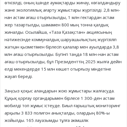
өткізілді, оның ішінде аумақтарды жинау, көгалдандыру
және экологиялық ағарту жұмыстары жүргізілді. 2,8 млн-
нан астам ағаш отырғызылды, 1 млн гектардан астам
жер тазартылды, шамамен 800 мың тонна қалдық
жиналды. Осылайша, «Таза Қазақстан» акциясының
нәтижесінде коммуналдық шаруашылықтың жүргізіліп
жатқан қызметімен бірлесіп қалалар мен ауылдарда 3,8
млн ағаш отырғызылды. Бүгінгі таңда 18 млн-нан астам
ағаш отырғызылды, бұл Президенттің 2025 жылға дейін
елді мекендерде 15 млн көшет отырғызу міндетіне
жауап береді.
Заңсыз қоқыс алаңдарын жою жұмыстары жалғасуда.
Құқық қорғау органдарымен бірлесе 1 300-ден астам
мобилді топ жұмыс істеуде. Биыл ғарыштық мониторинг
арқылы 3 833 полигон анықталды, олардың 80%-ы
жойылды. 165 лауазымды тұлға әкімшілік