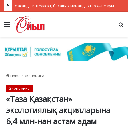
ҚАЗАҚСТАНДА МӘМС ҚАРАЖАТЫН НЕГІЗСІЗ ТӨЛЕМДЕРДЕН ҚОРҒАУДЫҢ ЖАҢА ЖҮЙЕСІ ҚҰРЫЛУДА
Menu
Se
Home
/
Экономика
Экономика
«Таза Қазақстан»
экологиялық акцияларына
6,4 млн-нан астам адам