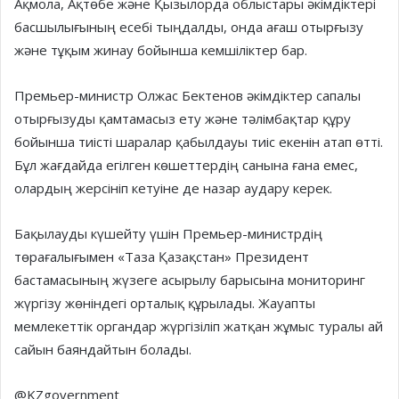
Ақмола, Ақтөбе және Қызылорда облыстары әкімдіктері
басшылығының есебі тыңдалды, онда ағаш отырғызу
және тұқым жинау бойынша кемшіліктер бар.
Премьер-министр Олжас Бектенов әкімдіктер сапалы
отырғызуды қамтамасыз ету және тәлімбақтар құру
бойынша тиісті шаралар қабылдауы тиіс екенін атап өтті.
Бұл жағдайда егілген көшеттердің санына ғана емес,
олардың жерсініп кетуіне де назар аудару керек.
Бақылауды күшейту үшін Премьер-министрдің
төрағалығымен «Таза Қазақстан» Президент
бастамасының жүзеге асырылу барысына мониторинг
жүргізу жөніндегі орталық құрылады. Жауапты
мемлекеттік органдар жүргізіліп жатқан жұмыс туралы ай
сайын баяндайтын болады.
@KZgovernment