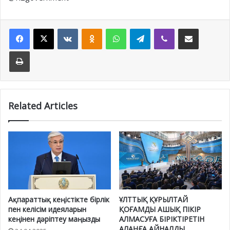
Facebook
X
VKontakte
Odnoklassniki
WhatsApp
Telegram
Viber
Share via Email
Print
Related Articles
Ақпараттық кеңістікте бірлік
ҰЛТТЫҚ ҚҰРЫЛТАЙ
пен келісім идеяларын
ҚОҒАМДЫ АШЫҚ ПІКІР
кеңінен дәріптеу маңызды
АЛМАСУҒА БІРІКТІРЕТІН
АЛАҢҒА АЙНАЛДЫ