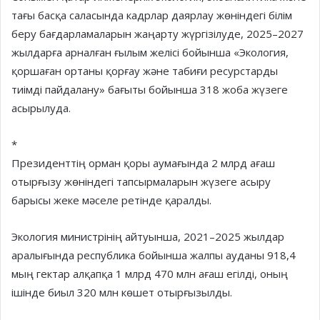
тағы басқа саласында кадрлар даярлау жөніндегі білім
беру бағдарламаларын жаңарту жүргізілуде, 2025–2027
жылдарға арналған ғылым желісі бойынша «Экология,
қоршаған ортаны қорғау және табиғи ресурстарды
тиімді пайдалану» бағыты бойынша 318 жоба жүзеге
асырылуда.
*
Президенттің орман қоры аумағында 2 млрд ағаш
отырғызу жөніндегі тапсырмаларын жүзеге асыру
барысы жеке мәселе ретінде қаралды.
Экология министрінің айтуынша, 2021–2025 жылдар
аралығында республика бойынша жалпы ауданы 918,4
мың гектар алқапқа 1 млрд 470 млн ағаш егілді, оның
ішінде биыл 320 млн көшет отырғызылды.