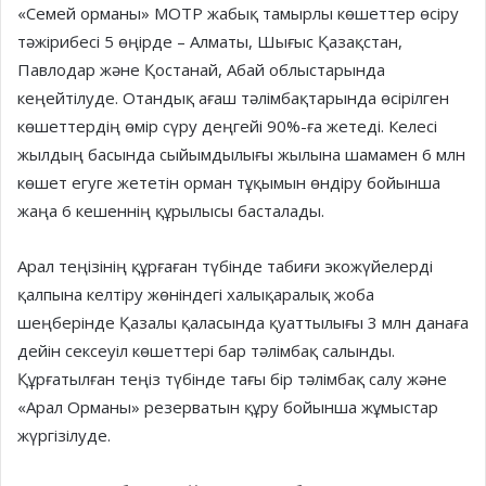
«Семей орманы» МОТР жабық тамырлы көшеттер өсіру
тәжірибесі 5 өңірде – Алматы, Шығыс Қазақстан,
Павлодар және Қостанай, Абай облыстарында
кеңейтілуде. Отандық ағаш тәлімбақтарында өсірілген
көшеттердің өмір сүру деңгейі 90%-ға жетеді. Келесі
жылдың басында сыйымдылығы жылына шамамен 6 млн
көшет егуге жететін орман тұқымын өндіру бойынша
жаңа 6 кешеннің құрылысы басталады.
Арал теңізінің құрғаған түбінде табиғи экожүйелерді
қалпына келтіру жөніндегі халықаралық жоба
шеңберінде Қазалы қаласында қуаттылығы 3 млн данаға
дейін сексеуіл көшеттері бар тәлімбақ салынды.
Құрғатылған теңіз түбінде тағы бір тәлімбақ салу және
«Арал Орманы» резерватын құру бойынша жұмыстар
жүргізілуде.