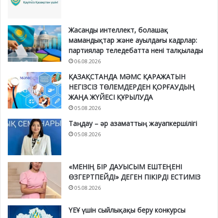
Жасанды интеллект, болашақ
мамандықтар және ауылдағы кадрлар:
партиялар теледебатта нені талқылады
06.08.2026
ҚАЗАҚСТАНДА МӘМС ҚАРАЖАТЫН
НЕГІЗСІЗ ТӨЛЕМДЕРДЕН ҚОРҒАУДЫҢ
ЖАҢА ЖҮЙЕСІ ҚҰРЫЛУДА
05.08.2026
Таңдау – әр азаматтың жауапкершілігі
05.08.2026
«МЕНІҢ БІР ДАУЫСЫМ ЕШТЕҢЕНІ
ӨЗГЕРТПЕЙДІ» ДЕГЕН ПІКІРДІ ЕСТИМІЗ
05.08.2026
ҮЕҰ үшін сыйлықақы беру конкурсы