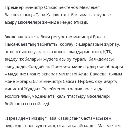
Премьер-министр Олжас Бектенов Мемлекет
басшысының «Таза Қазақстан» бастамасын жүзеге
асыру мәселелері жөнінде кеңес өткізді.
Экология және табиғи ресурстар министрі Ерлан
Нысанбаевтың табиғатты қорғау іс-шараларын жүргізу,
ағаш отырғызу, заңсыз қоқыс алаңдарын жою, ҚТҚ
өңдеу жобаларын жүзеге асыру туралы баяндамасы
тыңдалды. Сондай-ақ Премьер-министрдің орынбасары
– мәдениет және ақпарат министрі Аида Балаева, ғылым
және жоғары білім министрі Саясат Нұрбек, оқу-ағарту
министрі Жұлдыз Сүлейменова халық арасында
экологиялық мәдениетті қалыптастыру мәселелері
бойынша сөз сөйледі.
«Президентіміздің “Таза Қазақстан” бастамасы кең
ауқымды жалпыұлттық қозғалысқа айналды. Мәселе тек