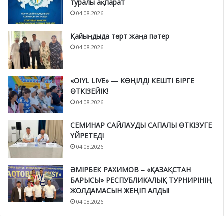
туралы ақпарат
04.08.2026
Қайыңдыда төрт жаңа пәтер
04.08.2026
«OIYL LIVE» — КӨҢІЛДІ КЕШТІ БІРГЕ
ӨТКІЗЕЙІК!
04.08.2026
СЕМИНАР САЙЛАУДЫ САПАЛЫ ӨТКІЗУГЕ
ҮЙРЕТЕДІ
04.08.2026
ӘМІРБЕК РАХИМОВ – «ҚАЗАҚСТАН
БАРЫСЫ» РЕСПУБЛИКАЛЫҚ ТУРНИРІНІҢ
ЖОЛДАМАСЫН ЖЕҢІП АЛДЫ!
04.08.2026