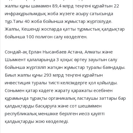
жалпы құны шамамен 89,4 млрд теңгені құрайтын 22
инфрақұрылымдық жоба жүзеге асыру сатысында
тұр.Тағы 40 жоба бойынша жұмыстар жүргізілуде.
Жалпы, Кешенді жоспарда қатты тұрмыстық қалдықтар
бойынша 100 полигон салу көзделген.
Сондай-ақ Ерлан Нысанбаев Астана, Алматы және
Шымкент қалаларында 3 қоқыс өртеу зауытын салу
бойынша жүргізіліп жатқан жұмыстар туралы баяндады.
Биыл жалпы құны 293 млрд теңгені құрайтын
инвестиция туралы тиісті келісімдерге қол қойылды.
Сонымен қатар кәдеге жарату қаражаты есебінен
құрамында тұрақты органикалық ластаушы заттары бар
қалдықтарды басқаруға және сот шешімімен
республикалық меншікке берілген иесіз қауіпті
қалдықтарды жою көзделеді.