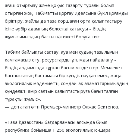
ағаш отырғызу және қоқыс тазарту туралы болып
отырған жоқ. Табиғатты қорғау идеясына бүкіл қоғамды
біріктіру, жайлы да таза қоршаған орта қалыптастыру
ісіне әрбір адамның белсенді қатысуы – біздің
жұмысымыздың басты нәтижесі болуға тиіс.
Табиғи байлықты сақтау, ауа мен судың тазылығын
қамтамасыз ету, ресурстарды ұтымды пайдалану –
біздің алдымызда тұрған басым міндеттер. Мемлекет
басшысының бастамасы бір күндік науқан емес, жаңа
экологиялық мәдениетті, сондай-ақ азаматтарымыздың
күнделікті өмір салтын қалыптастыруға бағытталған
тұрақты жұмыс»,
— деп атап өтті Премьер-министр Олжас Бектенов.
«Таза Қазақстан» бағдарламасы аясында биыл
республика бойынша 1 250 экологиялық іс-шара