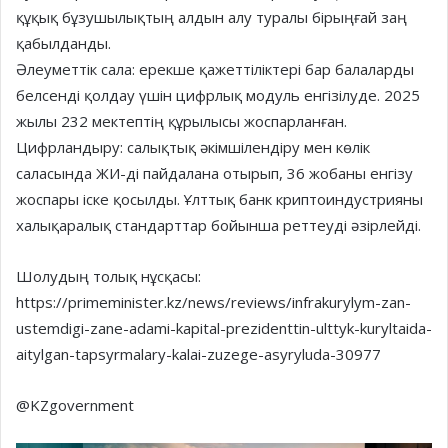
құқық бұзушылықтың алдын алу туралы бірыңғай заң
қабылданды.
Әлеуметтік сала: ерекше қажеттіліктері бар балаларды
белсенді қолдау үшін цифрлық модуль енгізілуде. 2025
жылы 232 мектептің құрылысы жоспарланған.
Цифрландыру: салықтық әкімшілендіру мен көлік
саласында ЖИ-ді пайдалана отырып, 36 жобаны енгізу
жоспары іске қосылды. Ұлттық банк криптоиндустрияны
халықаралық стандарттар бойынша реттеуді әзірлейді.
Шолудың толық нұсқасы:
https://primeminister.kz/news/reviews/infrakurylym-zan-
ustemdigi-zane-adami-kapital-prezidenttin-ulttyk-kuryltaida-
aitylgan-tapsyrmalary-kalai-zuzege-asyryluda-30977
@KZgovernment