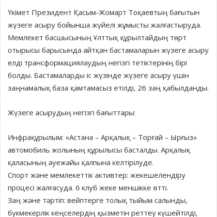
Үкімет Президент Қасым-Жомарт Тоқаевтың бағытын
жүзеге асыру бойынша жүйелі жұмысты жалғастыруда.
Мемлекет басшысының Ұлттық құрылтайдың төрт
отырысы барысында айтқан бастамаларын жүзеге асыру
елді трансформациялаудың негізгі тетіктерінің бірі
болды. Бастамаларды іс жүзінде жүзеге асыру үшін
заңнамалық база қамтамасыз етілді, 26 заң қабылданды.
Жүзеге асырудың негізгі бағыттары:
Инфрақұрылым: «Астана – Арқалық – Торғай – Ырғыз»
автомобиль жолының құрылысы басталды. Арқалық
қаласының әуежайы қалпына келтірілуде.
Спорт және мемлекеттік активтер: жекешелендіру
процесі жалғасуда. 6 клуб жеке меншікке өтті.
Заң және тәртіп: вейптерге толық тыйым салынды,
букмекерлік кеңселердің қызметін реттеу күшейтілді,