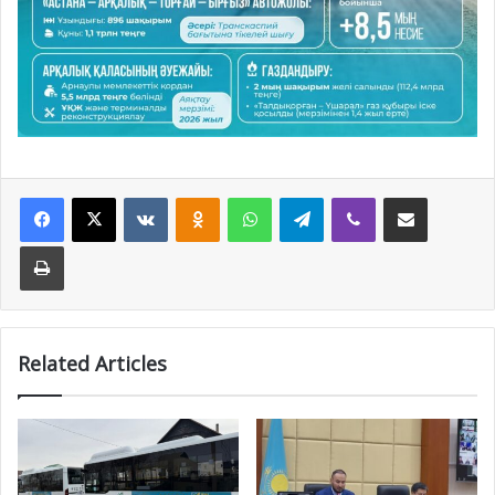
Facebook
X
VKontakte
Odnoklassniki
WhatsApp
Telegram
Viber
Share via Email
Print
Related Articles