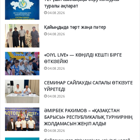
туралы ақпарат
04.08.2026
Қайыңдыда төрт жаңа пәтер
04.08.2026
«OIYL LIVE» — КӨҢІЛДІ КЕШТІ БІРГЕ
ӨТКІЗЕЙІК!
04.08.2026
СЕМИНАР САЙЛАУДЫ САПАЛЫ ӨТКІЗУГЕ
ҮЙРЕТЕДІ
04.08.2026
ӘМІРБЕК РАХИМОВ – «ҚАЗАҚСТАН
БАРЫСЫ» РЕСПУБЛИКАЛЫҚ ТУРНИРІНІҢ
ЖОЛДАМАСЫН ЖЕҢІП АЛДЫ!
04.08.2026