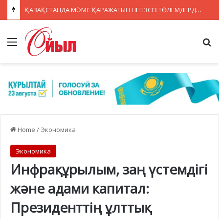
ҚАЗАҚСТАНДА МӘМС ҚАРАЖАТЫН НЕГІЗСІЗ ТӨЛЕМДЕРДЕН ҚОРҒАУДЫҢ ЖАҢА ЖҮЙЕСІ ҚҰРЫЛУДА
Menu
Se
Home
/
Экономика
Экономика
Инфрақұрылым, заң үстемдігі
және адами капитал:
Президенттің ұлттық