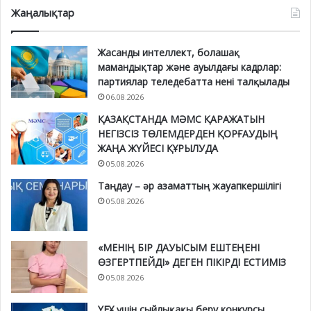
Жаңалықтар
Жасанды интеллект, болашақ
мамандықтар және ауылдағы кадрлар:
партиялар теледебатта нені талқылады
06.08.2026
ҚАЗАҚСТАНДА МӘМС ҚАРАЖАТЫН
НЕГІЗСІЗ ТӨЛЕМДЕРДЕН ҚОРҒАУДЫҢ
ЖАҢА ЖҮЙЕСІ ҚҰРЫЛУДА
05.08.2026
Таңдау – әр азаматтың жауапкершілігі
05.08.2026
«МЕНІҢ БІР ДАУЫСЫМ ЕШТЕҢЕНІ
ӨЗГЕРТПЕЙДІ» ДЕГЕН ПІКІРДІ ЕСТИМІЗ
05.08.2026
ҮЕҰ үшін сыйлықақы беру конкурсы