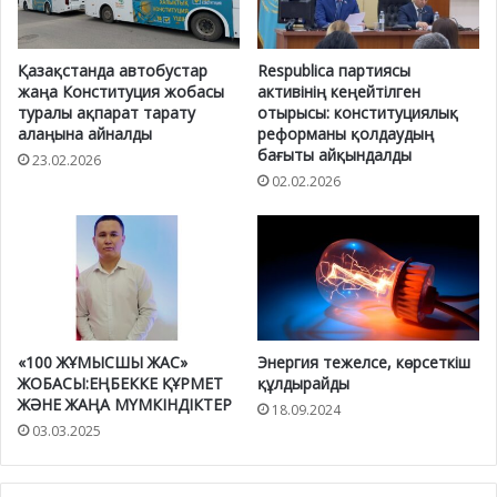
Қазақстанда автобустар
Respublica партиясы
жаңа Конституция жобасы
активінің кеңейтілген
туралы ақпарат тарату
отырысы: конституциялық
алаңына айналды
реформаны қолдаудың
бағыты айқындалды
23.02.2026
02.02.2026
«100 ЖҰМЫСШЫ ЖАС»
Энергия тежелсе, көрсеткіш
ЖОБАСЫ:ЕҢБЕККЕ ҚҰРМЕТ
құлдырайды
ЖӘНЕ ЖАҢА МҮМКІНДІКТЕР
18.09.2024
03.03.2025