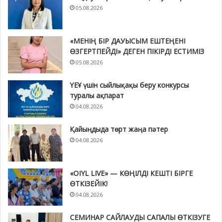
05.08.2026
«МЕНІҢ БІР ДАУЫСЫМ ЕШТЕҢЕНІ
ӨЗГЕРТПЕЙДІ» ДЕГЕН ПІКІРДІ ЕСТИМІЗ
05.08.2026
ҮЕҰ үшін сыйлықақы беру конкурсы
туралы ақпарат
04.08.2026
Қайыңдыда төрт жаңа пәтер
04.08.2026
«OIYL LIVE» — КӨҢІЛДІ КЕШТІ БІРГЕ
ӨТКІЗЕЙІК!
04.08.2026
СЕМИНАР САЙЛАУДЫ САПАЛЫ ӨТКІЗУГЕ