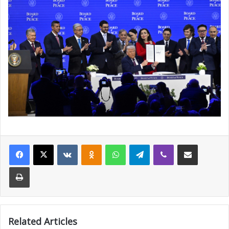
Facebook
X
VKontakte
Odnoklassniki
WhatsApp
Telegram
Viber
Share via Email
Print
Related Articles