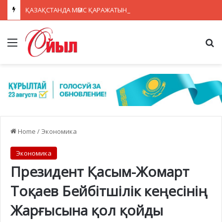
ҚАЗАҚСТАНДА МӘМС ҚАРАЖАТЫН НЕГІЗСІЗ ТӨЛЕМДЕРДЕН ҚОРҒАУДЫҢ ЖАҢА ЖҮЙЕСІ ҚҰРЫЛУДА
Menu
Se
Home
/
Экономика
Экономика
Президент Қасым-Жомарт
Тоқаев Бейбітшілік кеңесінің
Жарғысына қол қойды