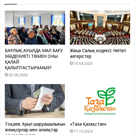
БАРЛЫҚ АУЫЛДА МАЛ БАҒУ
Жаңа Салық кодексі: Негізгі
МӘДЕНИЕТІ ТӨМЕН ОНЫ
өзгерістер
ҚАЛАЙ
10.04.2025
ҚАЛЫПТАСТЫРАМЫЗ?
02.06.2026
Тоқаев: Ауыл шаруашылығын
«Таза Қазақстан»
жемқорлар мен алаяқтар
17.10.2024