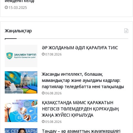
иемденіп келді
15.03.2025
Жаңалықтар
ӘР ЖОЛДАНЫМ ӘДІЛ ҚАРАЛУҒА ТИІС
07.08.2026
Жасанды интеллект, болашақ
мамандықтар және ауылдағы кадрлар:
партиялар теледебатта нені талқылады
06.08.2026
ҚАЗАҚСТАНДА МӘМС ҚАРАЖАТЫН
НЕГІЗСІЗ ТӨЛЕМДЕРДЕН ҚОРҒАУДЫҢ
ЖАҢА ЖҮЙЕСІ ҚҰРЫЛУДА
05.08.2026
Таңдау – әр азаматтың жауапкершілігі