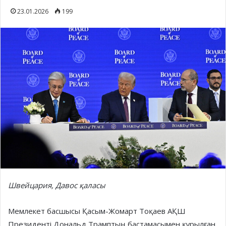
23.01.2026
199
Швейцария, Давос қаласы
Мемлекет басшысы Қасым-Жомарт Тоқаев АҚШ
Президенті Дональд Трамптың бастамасымен құрылған