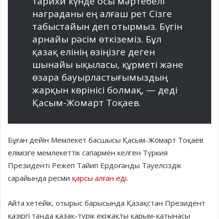
тарихи күнде осы мәртебелі
награданы ең алғаш рет Сізге
табыстайын деп отырмыз. Бүгін
арнайы рәсім өткіземіз. Бұл
қазақ елінің өзіңізге деген
шынайы ықыласы, құрметі және
өзара бауырластығымыздың
жарқын көрінісі болмақ, — деді
Қасым-Жомарт Тоқаев.
Бұған дейін Мемлекет басшысы Қасым-Жомарт Тоқаев
елімізге мемлекеттік сапармен келген Түркия
Президенті Режеп Тайип Ердоғанды Тәуелсіздік
сарайында ресми
қарсы алған еді
.
Айта кетейік, отырыс барысында Қазақстан Президент
қазіргі таңда қазақ-түрік екіжақты қарым-қатынасы