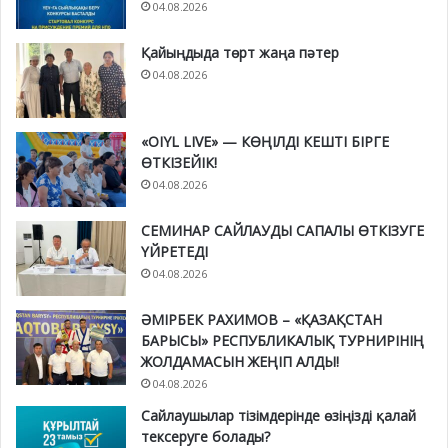
04.08.2026
Қайыңдыда төрт жаңа пәтер
04.08.2026
«OIYL LIVE» — КӨҢІЛДІ КЕШТІ БІРГЕ
ӨТКІЗЕЙІК!
04.08.2026
СЕМИНАР САЙЛАУДЫ САПАЛЫ ӨТКІЗУГЕ
ҮЙРЕТЕДІ
04.08.2026
ӘМІРБЕК РАХИМОВ – «ҚАЗАҚСТАН
БАРЫСЫ» РЕСПУБЛИКАЛЫҚ ТУРНИРІНІҢ
ЖОЛДАМАСЫН ЖЕҢІП АЛДЫ!
04.08.2026
Сайлаушылар тізімдерінде өзіңізді қалай
тексеруге болады?