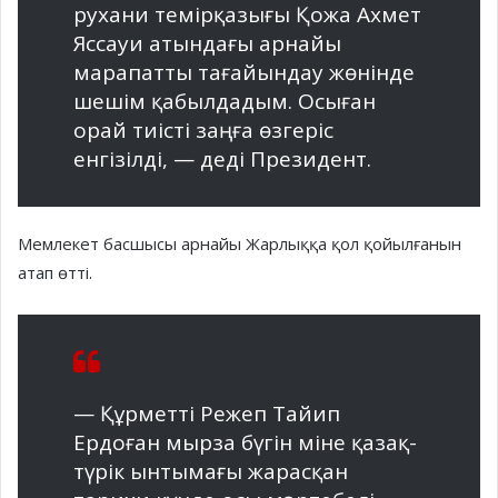
рухани темірқазығы Қожа Ахмет
Яссауи атындағы арнайы
марапатты тағайындау жөнінде
шешім қабылдадым. Осыған
орай тиісті заңға өзгеріс
енгізілді, — деді Президент.
Мемлекет басшысы арнайы Жарлыққа қол қойылғанын
атап өтті.
— Құрметті Режеп Тайип
Ердоған мырза бүгін міне қазақ-
түрік ынтымағы жарасқан