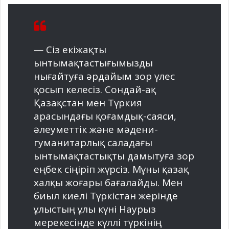
— Сіз екіжақты
ынтымақтастығымызды
нығайтуға әрдайым зор үлес
қосып келесіз. Сондай-ақ
Қазақстан мен Түркия
арасындағы қоғамдық-саяси,
әлеуметтік және мәдени-
гуманитарлық саладағы
ынтымақтастықты дамытуға зор
еңбек сіңіріп жүрсіз. Мұны қазақ
халқы жоғары бағалайды. Мен
биыл киелі Түркістан жерінде
ұлыстың ұлы күні Наурыз
мерекесінде күллі түркінің