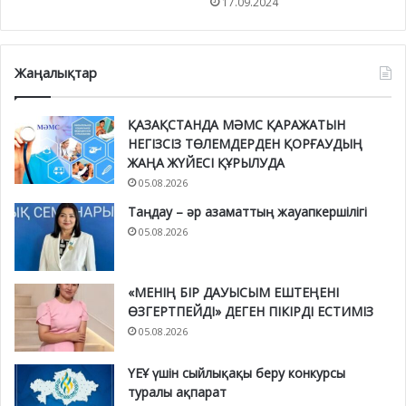
17.09.2024
Жаңалықтар
ҚАЗАҚСТАНДА МӘМС ҚАРАЖАТЫН
НЕГІЗСІЗ ТӨЛЕМДЕРДЕН ҚОРҒАУДЫҢ
ЖАҢА ЖҮЙЕСІ ҚҰРЫЛУДА
05.08.2026
Таңдау – әр азаматтың жауапкершілігі
05.08.2026
«МЕНІҢ БІР ДАУЫСЫМ ЕШТЕҢЕНІ
ӨЗГЕРТПЕЙДІ» ДЕГЕН ПІКІРДІ ЕСТИМІЗ
05.08.2026
ҮЕҰ үшін сыйлықақы беру конкурсы
туралы ақпарат