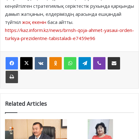
кеңейтілген стратегиялық серіктестік рухында қарқынды
дамып жатқанын, елдеріміздің арасында ешқандай
түйткіл
жоқ екенін
баса айтты.
https://kaz.inform.kz/news/brnsh-qoja-ahmet-yasaui-orden-
turkiya-prezidentne-tabistaladi-e7459e96
Facebook
X
VKontakte
Odnoklassniki
WhatsApp
Telegram
Viber
Share via Email
Print
Related Articles