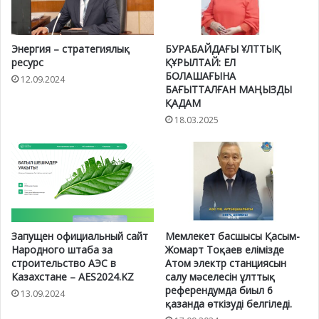
Энергия – стратегиялық
БУРАБАЙДАҒЫ ҰЛТТЫҚ
ресурс
ҚҰРЫЛТАЙ: ЕЛ
БОЛАШАҒЫНА
12.09.2024
БАҒЫТТАЛҒАН МАҢЫЗДЫ
ҚАДАМ
18.03.2025
Запущен официальный сайт
Мемлекет басшысы Қасым-
Народного штаба за
Жомарт Тоқаев елімізде
строительство АЭС в
Атом электр станциясын
Казахстане – AES2024.KZ
салу мәселесін ұлттық
референдумда биыл 6
13.09.2024
қазанда өткізуді белгіледі.