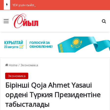
ҮЕҰ үшін сыйлықақы беру конкурсы туралы ақпарат
Menu
Se
Home
/
Экономика
Экономика
Бірінші Qoja Ahmet Yasaui
ордені Түркия Президентіне
табысталады