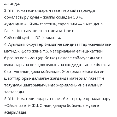
алғанда.
3. Үгіттік материалдарын газеттер сайттарында
орналастыру құны – жалпы сомадан 50 %.
Аудандық «Ойыл» газетінің таралымы — 1405 дана.
Газеттің шығу жиілігі аптасына 1 рет:
Сейсенбі күні — D2 форматта;
4. Ауылдық округтер әкімдігіне кандитаттар ұсынылатын
мәтіндік, фото және т.б. материалына өтініш-хатпен
бірге өз қолымен (әр бетке) немесе сайлауалды үгіт
құжаттарына қол қою құқығына кандидаттан сенімхаты
бар тұлғаның қолы қойылады. Жоғарыда көрсетілген
шарттар орындалмаған жағдайда материал газеттің
таяудағы шығарылымында жарияланымнан алынып
тасталады.
5. Үгіттік материалдарын газет беттерінде орналастыру
«Ойыл газеті» ЖШС-ның қалауы бойынша жүзеге
асырылады.