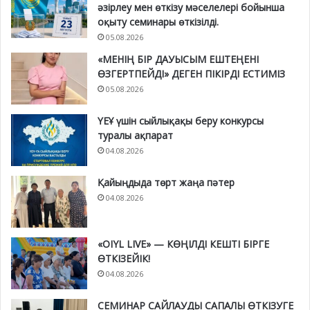
әзірлеу мен өткізу мәселелері бойынша
оқыту семинары өткізілді.
05.08.2026
«МЕНІҢ БІР ДАУЫСЫМ ЕШТЕҢЕНІ
ӨЗГЕРТПЕЙДІ» ДЕГЕН ПІКІРДІ ЕСТИМІЗ
05.08.2026
ҮЕҰ үшін сыйлықақы беру конкурсы
туралы ақпарат
04.08.2026
Қайыңдыда төрт жаңа пәтер
04.08.2026
«OIYL LIVE» — КӨҢІЛДІ КЕШТІ БІРГЕ
ӨТКІЗЕЙІК!
04.08.2026
СЕМИНАР САЙЛАУДЫ САПАЛЫ ӨТКІЗУГЕ