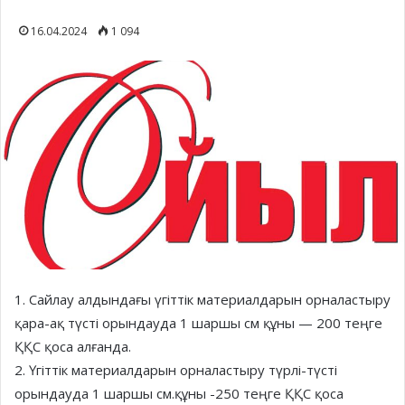
16.04.2024
1 094
1. Сайлау алдындағы үгіттік материалдарын орналастыру
қара-ақ түсті орындауда 1 шаршы см құны — 200 теңге
ҚҚС қоса алғанда.
2. Үгіттік материалдарын орналастыру түрлі-түсті
орындауда 1 шаршы см.құны -250 теңге ҚҚС қоса