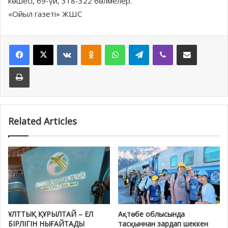
көшесі, 69-үй, 318-322 бөлмелер.
«Ойыл газеті» ЖШС
Facebook
X
VKontakte
Odnoklassniki
WhatsApp
Telegram
Viber
Share via Email
Print
Related Articles
ҰЛТТЫҚ ҚҰРЫЛТАЙ – ЕЛ
Ақтөбе облысында
БІРЛІГІН НЫҒАЙТАДЫ
тасқыннан зардап шеккен