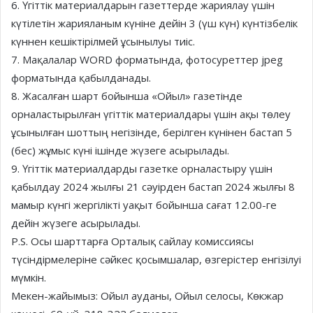
6. Үгіттік материалдарын газеттерде жариялау үшін
күтілетін жарияланым күніне дейін 3 (үш күн) күнтізбелік
күннен кешіктірілмей ұсынылуы тиіс.
7. Мақалалар WORD форматында, фотосуреттер jpeg
форматында қабылданады.
8. Жасалған шарт бойынша «Ойыл» газетінде
орналастырылған үгіттік материалдары үшін ақы төлеу
ұсынылған шоттың негізінде, берілген күнінен бастап 5
(бес) жұмыс күні ішінде жүзеге асырылады.
9. Үгіттік материалдарды газетке орналастыру үшін
қабылдау 2024 жылғы 21 сәуірден бастап 2024 жылғы 8
мамыр күнгі жергілікті уақыт бойынша сағат 12.00-ге
дейін жүзеге асырылады.
Р.S. Осы шарттарға Орталық сайлау комиссиясы
түсіндірмелеріне сәйкес қосымшалар, өзгерістер енгізілуі
мүмкін.
Мекен-жайымыз: Ойыл ауданы, Ойыл селосы, Көкжар