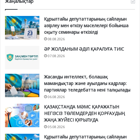
Жаңалықтар
Құрылтайы депутаттарының сайлауын
әзірлеу мен өткізу мәселелері бойынша
оқыту семинары өткізілді
08.08.2026
ӘР ЖОЛДАНЫМ ӘДІЛ ҚАРАЛУҒА ТИІС
07.08.2026
Жасанды интеллект, болашақ
мамандықтар және ауылдағы кадрлар:
партиялар теледебатта нені талқылады
06.08.2026
ҚАЗАҚСТАНДА МӘМС ҚАРАЖАТЫН
НЕГІЗСІЗ ТӨЛЕМДЕРДЕН ҚОРҒАУДЫҢ
ЖАҢА ЖҮЙЕСІ ҚҰРЫЛУДА
05.08.2026
Құрылтайы депутаттарының сайлауын