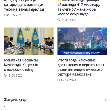
қатарындағы заманауи
аймағында 417 миллиард
техника таныстырылды
теңгеге 67 жаңа жоба
жүзеге асырылуда
07.05.2025
05.05.2025
Мемлекет басшысы
Итоги года: Ключевые
Қауіпсіздік Кеңесінің
достижения и перспективы
отырысын өткізді
развития энергетического
сектора Казахстана
13.08.2025
19.12.2024
Жаңалықтар