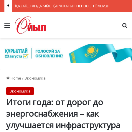
ҚАЗАҚСТАНДА МӘМС ҚАРАЖАТЫН НЕГІЗСІЗ ТӨЛЕМДЕРДЕН ҚОРҒАУДЫҢ ЖАҢА ЖҮЙЕСІ ҚҰРЫЛУДА
Menu
Se
Home
/
Экономика
Экономика
Итоги года: от дорог до
энергоснабжения – как
улучшается инфраструктура