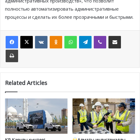
административных производств», что позволит
полностью автоматизировать административные
процессы и сделать их более прозрачными и быстрыми.
Facebook
X
VKontakte
Odnoklassniki
WhatsApp
Telegram
Viber
Share via Email
Print
Related Articles
ҚР Қарулы күштері
Алматы индустриалды