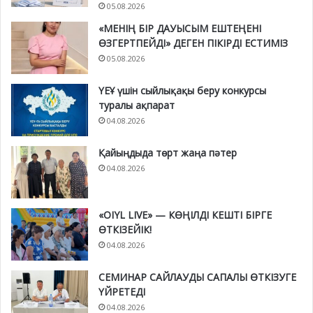
05.08.2026
«МЕНІҢ БІР ДАУЫСЫМ ЕШТЕҢЕНІ
ӨЗГЕРТПЕЙДІ» ДЕГЕН ПІКІРДІ ЕСТИМІЗ
05.08.2026
ҮЕҰ үшін сыйлықақы беру конкурсы
туралы ақпарат
04.08.2026
Қайыңдыда төрт жаңа пәтер
04.08.2026
«OIYL LIVE» — КӨҢІЛДІ КЕШТІ БІРГЕ
ӨТКІЗЕЙІК!
04.08.2026
СЕМИНАР САЙЛАУДЫ САПАЛЫ ӨТКІЗУГЕ
ҮЙРЕТЕДІ
04.08.2026