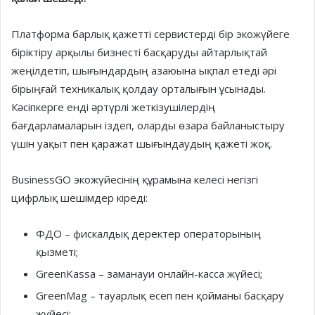
Платформа барлық қажетті сервистерді бір экожүйеге
біріктіру арқылы бизнесті басқаруды айтарлықтай
жеңілдетіп, шығындардың азаюына ықпал етеді әрі
бірыңғай техникалық қолдау орталығын ұсынады.
Кәсіпкерге енді әртүрлі жеткізушілердің
бағдарламаларын іздеп, оларды өзара байланыстыру
үшін уақыт пен қаражат шығындаудың қажеті жоқ.
BusinessGO экожүйесінің құрамына келесі негізгі
цифрлық шешімдер кіреді:
ФДО – фискалдық деректер операторының
қызметі;
GreenKassa – заманауи онлайн-касса жүйесі;
GreenMag – тауарлық есеп пен қойманы басқару
жүйесі;