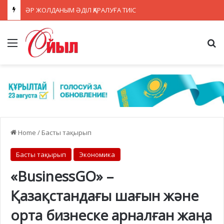
ӘР ЖОЛДАНЫМ ӘДІЛ ҚАРАЛУҒА ТИІС
Menu
Se
Home
/
Басты тақырып
Басты тақырып
Экономика
«BusinessGO» –
Қазақстандағы шағын және
орта бизнеске арналған жаңа