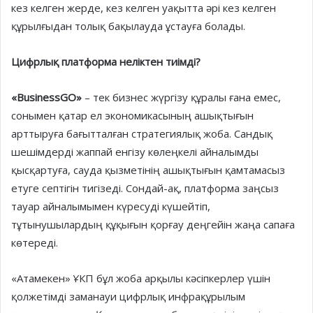
кез келген жерде, кез келген уақытта әрі кез келген
құрылғыдан толық бақылауда ұстауға болады.
Цифрлық платформа неліктен тиімді?
«BusinessGO»
– тек бизнес жүргізу құралы ғана емес,
сонымен қатар ел экономикасының ашықтығын
арттыруға бағытталған стратегиялық жоба. Сандық
шешімдерді жаппай енгізу көлеңкелі айналымды
қысқартуға, сауда қызметінің ашықтығын қамтамасыз
етуге септігін тигізеді. Сондай-ақ, платформа заңсыз
тауар айналымымен күресуді күшейтіп,
тұтынушылардың құқығын қорғау деңгейін жаңа сапаға
көтереді.
«Атамекен» ҰКП бұл жоба арқылы кәсіпкерлер үшін
қолжетімді заманауи цифрлық инфрақұрылым