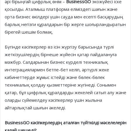
әрі бірыңғай цифрлық өнім –
BusinessGO
экожүйесі іске
қосылды. Аталмыш платформа еліміздегі шағын және
орта бизнес өкілдері үшін сауда мен есепті басқарудың
барлық негізги құралдарын бір жерге шоғырландыратын
бірегей шешім болмақ.
Бүгінде кәсіпкерлер өз ісін жүргізу барысында түрлі
жеткізушілердің бірнеше жүйесін қатар пайдалануға
мәжбүр. Салдарынан бизнес күрделі техникалық
интеграциялармен бетпе-бет келіп, әртүрлі жеке
кабинеттерде жұмыс істейді және бөлек-бөлек
техникалық қолдау қызметтеріне жүгінеді. Сонымен
қатар, бұл цифрлық құралдарды жекелей сатып алу және
оларды сүйемелдеу кәсіпкерлер үшін жылына
айтарлықтай шығын әкеледі.
BusinessGO кәсіпкерлердің аталған түйткілді мәселелерін
қалай шешеді?