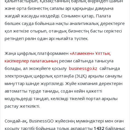
қалыптастырып, Қазақстанның барлық өңіріндегі шағын
және орта бизнестің сапалы әрі қарқынды дамуына
жағдай жасауды көздейді. Сонымен қатар, Палата
бөлшек сауда бойынша нақты аналитикалық деректерге
қол жеткізе отырып, отандық бизнестің басты серіктесі
ретіндегі рөлін одан әрі нығайта түспек.
Жаңа цифрлық платформамен
«Атамекен» Ұлттық
кәсіпкерлер палатасының
ресми сайтында танысуға
болады, ал экожүйеге қосылу
businessgo.kz
сайтында
электрондық цифрлық қолтаңба (ЭЦҚ) арқылы санаулы
минуттар ішінде жүргізіледі. Жүйе компания деректерін
автоматты түрде таниды, содан кейін қажетті
модульдерді таңдап, келісімді тікелей портал арқылы
растау жеткілікті.
Сондай-ақ, BusinessGO жүйесінің мүмкіндіктері мен оған
қосылу тәртібі бойынша толық ақпаратты
1432
байланыс