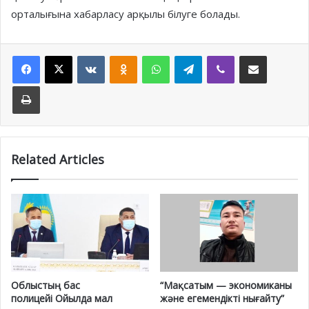
орталығына хабарласу арқылы білуге болады.
Facebook
X
VKontakte
Odnoklassniki
WhatsApp
Telegram
Viber
Share via Email
Print
Related Articles
Облыстың бас
“Мақсатым — экономиканы
полицейі Ойылда мал
және егемендікті нығайту”