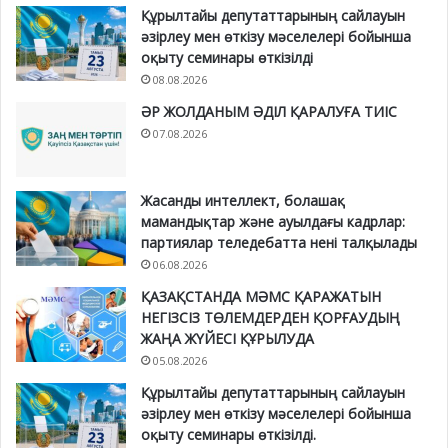
Құрылтайы депутаттарының сайлауын
әзірлеу мен өткізу мәселелері бойынша
оқыту семинары өткізілді
08.08.2026
ӘР ЖОЛДАНЫМ ӘДІЛ ҚАРАЛУҒА ТИІС
07.08.2026
Жасанды интеллект, болашақ
мамандықтар және ауылдағы кадрлар:
партиялар теледебатта нені талқылады
06.08.2026
ҚАЗАҚСТАНДА МӘМС ҚАРАЖАТЫН
НЕГІЗСІЗ ТӨЛЕМДЕРДЕН ҚОРҒАУДЫҢ
ЖАҢА ЖҮЙЕСІ ҚҰРЫЛУДА
05.08.2026
Құрылтайы депутаттарының сайлауын
әзірлеу мен өткізу мәселелері бойынша
оқыту семинары өткізілді.