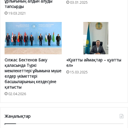
ұрлығының алдын алуды
03.01.2025
тапсырды
19.03.2021
Олжас Бектенов Баку
«Қуатты аймақтар – қуатты
қаласында Түркі
ел»
мемлекеттері ұйымына мүше
15.03.2025
елдер үкіметтері
басшыларының кездесуіне
қатысты
02.04.2026
Жаңалықтар