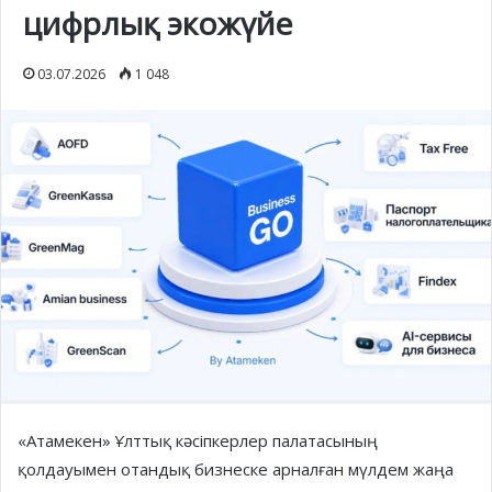
цифрлық экожүйе
03.07.2026
1 048
«Атамекен» Ұлттық кәсіпкерлер палатасының
қолдауымен отандық бизнеске арналған мүлдем жаңа