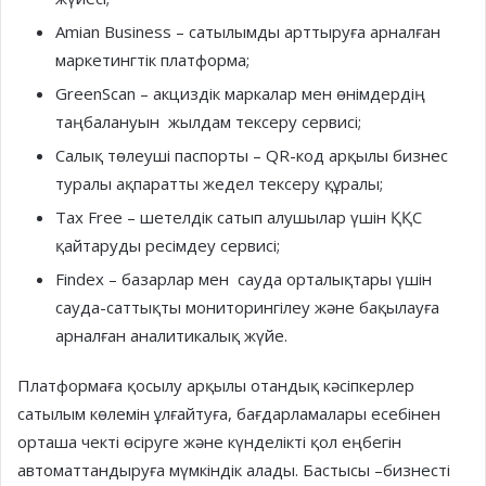
Amian Business – сатылымды арттыруға арналған
маркетингтік платформа;
GreenScan – акциздік маркалар мен өнімдердің
таңбалануын жылдам тексеру сервисі;
Салық төлеуші паспорты – QR-код арқылы бизнес
туралы ақпаратты жедел тексеру құралы;
Tax Free – шетелдік сатып алушылар үшін ҚҚС
қайтаруды ресімдеу сервисі;
Findex – базарлар мен сауда орталықтары үшін
сауда-саттықты мониторингілеу және бақылауға
арналған аналитикалық жүйе.
Платформаға қосылу арқылы отандық кәсіпкерлер
сатылым көлемін ұлғайтуға, бағдарламалары есебінен
орташа чекті өсіруге және күнделікті қол еңбегін
автоматтандыруға мүмкіндік алады. Бастысы –бизнесті