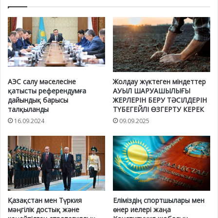
АЭС салу мәселесіне
Жолдау жүктеген міндеттер
қатысты референдумға
АУЫЛ ШАРУАШЫЛЫҒЫ
дайындық барысы
ЖЕРЛЕРІН БЕРУ ТӘСІЛДЕРІН
талқыланды
ТҮБЕГЕЙЛІ ӨЗГЕРТУ КЕРЕК
16.09.2024
09.09.2025
Қазақстан мен Түркия
Еліміздің спортшылары мен
мәңгілік достық және
өнер иелері жаңа