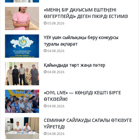
«МЕНІҢ БІР ДАУЫСЫМ ЕШТЕҢЕНІ
ӨЗГЕРТПЕЙДІ» ДЕГЕН ПІКІРДІ ЕСТИМІЗ
05.08.2026
ҮЕҰ үшін сыйлықақы беру конкурсы
туралы ақпарат
04.08.2026
Қайыңдыда төрт жаңа пәтер
04.08.2026
«OIYL LIVE» — КӨҢІЛДІ КЕШТІ БІРГЕ
ӨТКІЗЕЙІК!
04.08.2026
СЕМИНАР САЙЛАУДЫ САПАЛЫ ӨТКІЗУГЕ
ҮЙРЕТЕДІ
04.08.2026