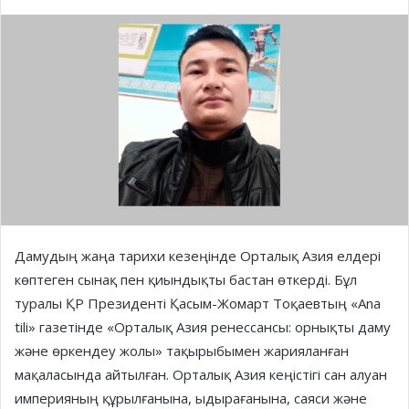
Дамудың жаңа тарихи кезеңінде Орталық Азия елдері
көптеген сынақ пен қиындықты бастан өткерді. Бұл
туралы ҚР Президенті Қасым-Жомарт Тоқаевтың «Аna
tili» газетінде «Орталық Азия ренессансы: орнықты даму
және өркендеу жолы» тақырыбымен жарияланған
мақаласында айтылған. Орталық Азия кеңістігі сан алуан
империяның құрылғанына, ыдырағанына, саяси және