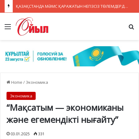
ҚАЗАҚСТАНДА МӘМС ҚАРАЖАТЫН НЕГІЗСІЗ ТӨЛЕМДЕРДЕН ҚОРҒАУДЫҢ ЖАҢА ЖҮЙЕСІ ҚҰРЫЛУДА
Menu
Se
Home
/
Экономика
Экономика
“Мақсатым — экономиканы
және егемендікті нығайту”
03.01.2025
331