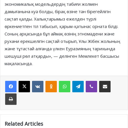
экономикалық модельдердің табиғи жолмен
дамығанына куә болды, бірақ өзіне тән бірегейлігін
сақтап қалды. Халықтарымыз ежелден түрлі
өркениетпен тіл табысып, қарым-қатынас орната білді.
Соның арқасында бұл аймақ өзінің этномәдени және
рухани ерекшелігін сақтай отырып, Ұлы Жібек жолының
және тұтастай алғанда үлкен Еуразияның тарихында
шешуші рөл атқарды», — делінген Мемлекет басшысы
мақаласында.
Facebook
X
VKontakte
Odnoklassniki
WhatsApp
Telegram
Viber
Share via Email
Print
Related Articles