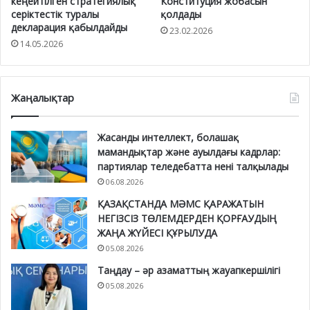
кеңейтілген стратегиялық
Конституция жобасын
серіктестік туралы
қолдады
декларация қабылдайды
23.02.2026
14.05.2026
Жаңалықтар
Жасанды интеллект, болашақ
мамандықтар және ауылдағы кадрлар:
партиялар теледебатта нені талқылады
06.08.2026
ҚАЗАҚСТАНДА МӘМС ҚАРАЖАТЫН
НЕГІЗСІЗ ТӨЛЕМДЕРДЕН ҚОРҒАУДЫҢ
ЖАҢА ЖҮЙЕСІ ҚҰРЫЛУДА
05.08.2026
Таңдау – әр азаматтың жауапкершілігі
05.08.2026