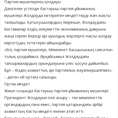
Партия мүшелерінің қолдауы
Дөңгелек үстелде бастауыш партия ұйымының
мүшелері Жолдауда көтерілген міндеттерді жан-жақты
талқылады. Қатысушылардың пікірінше, Жолдаудағы
бастамалар елдің әлеуметтік-экономикалық дамуына
жаңа серпін береді әрі ауылдық жерлерге нақты қолдау
көрсетудің тетіктерін айқындайды.
«Біз, партия мүшелері, Мемлекет басшысының саясатын
толық қолдаймыз. Әрқайсымыз Жолдаудағы
тапсырмалардың орындалуына үлес қосуға дайынбыз.
Бұл – біздің азаматтық әрі партиялық жауапкершілігіміз»,
– деген ой ортаға салынды.
Ортақ міндет
Жиын соңында бастауыш партия ұйымының мүшелері
Президент Жолдауын іске асыру – тек мемлекеттік
органдардың ғана емес, партия қатарындағы әрбір
азаматтың басты міндеті екенін атап өтті.