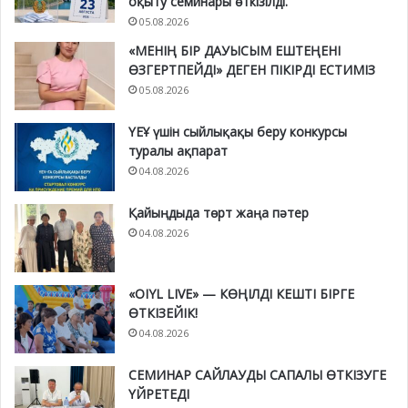
оқыту семинары өткізілді.
05.08.2026
«МЕНІҢ БІР ДАУЫСЫМ ЕШТЕҢЕНІ
ӨЗГЕРТПЕЙДІ» ДЕГЕН ПІКІРДІ ЕСТИМІЗ
05.08.2026
ҮЕҰ үшін сыйлықақы беру конкурсы
туралы ақпарат
04.08.2026
Қайыңдыда төрт жаңа пәтер
04.08.2026
«OIYL LIVE» — КӨҢІЛДІ КЕШТІ БІРГЕ
ӨТКІЗЕЙІК!
04.08.2026
СЕМИНАР САЙЛАУДЫ САПАЛЫ ӨТКІЗУГЕ
ҮЙРЕТЕДІ