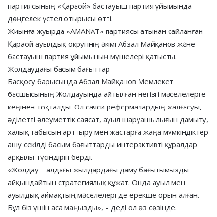
партиясының «Қараой» бастауыш партия ұйымында
дөңгелек үстел отырысы өтті.
Жиынға жуырда «AMANAT» партиясы атынан сайланған
Қараой ауылдық округінің әкімі Абзал Майқанов және
бастауыш партия ұйымының мүшелері қатысты.
Жолдаудағы басым бағыттар
Басқосу барысында Абзал Майқанов Мемлекет
басшысының Жолдауында айтылған негізгі мәселелерге
кеңінен тоқталды. Ол саяси реформалардың жалғасуы,
әділетті әлеуметтік саясат, ауыл шаруашылығын дамыту,
халық табысын арттыру мен жастарға жаңа мүмкіндіктер
ашу секілді басым бағыттарды интерактивті құралдар
арқылы түсіндіріп берді.
«Жолдау – алдағы жылдардағы даму бағытымызды
айқындайтын стратегиялық құжат. Онда ауыл мен
ауылдық аймақтың мәселелері де ерекше орын алған.
Бұл біз үшін аса маңызды», – деді ол өз сөзінде.