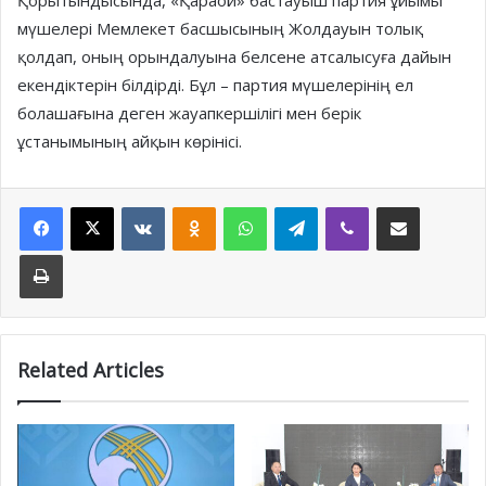
Қорытындысында, «Қараой» бастауыш партия ұйымы
мүшелері Мемлекет басшысының Жолдауын толық
қолдап, оның орындалуына белсене атсалысуға дайын
екендіктерін білдірді. Бұл – партия мүшелерінің ел
болашағына деген жауапкершілігі мен берік
ұстанымының айқын көрінісі.
Facebook
X
VKontakte
Odnoklassniki
WhatsApp
Telegram
Viber
Share via Email
Print
Related Articles