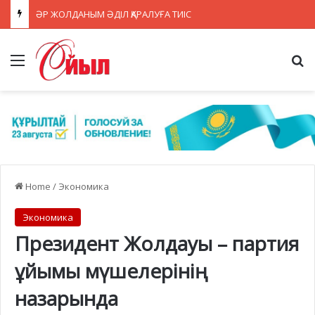
ӘР ЖОЛДАНЫМ ӘДІЛ ҚАРАЛУҒА ТИІС
Menu
Se
Home
/
Экономика
Экономика
Президент Жолдауы – партия
ұйымы мүшелерінің
назарында