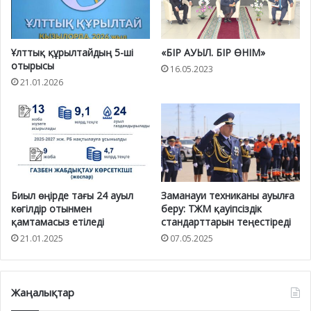
Ұлттық құрылтайдың 5-ші
«БІР АУЫЛ. БІР ӨНІМ»
отырысы
16.05.2023
21.01.2026
Биыл өңірде тағы 24 ауыл
Заманауи техниканы ауылға
көгілдір отынмен
беру: ТЖМ қауіпсіздік
қамтамасыз етіледі
стандарттарын теңестіреді
21.01.2025
07.05.2025
Жаңалықтар