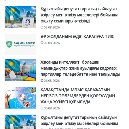
Құрылтайы депутаттарының сайлауын
әзірлеу мен өткізу мәселелері бойынша
оқыту семинары өткізілді
08.08.2026
ӘР ЖОЛДАНЫМ ӘДІЛ ҚАРАЛУҒА ТИІС
07.08.2026
Жасанды интеллект, болашақ
мамандықтар және ауылдағы кадрлар:
партиялар теледебатта нені талқылады
06.08.2026
ҚАЗАҚСТАНДА МӘМС ҚАРАЖАТЫН
НЕГІЗСІЗ ТӨЛЕМДЕРДЕН ҚОРҒАУДЫҢ
ЖАҢА ЖҮЙЕСІ ҚҰРЫЛУДА
05.08.2026
Құрылтайы депутаттарының сайлауын
әзірлеу мен өткізу мәселелері бойынша