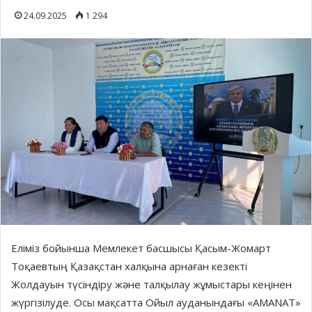
24.09.2025
1 294
Еліміз бойынша Мемлекет басшысы Қасым-Жомарт
Тоқаевтың Қазақстан халқына арнаған кезекті
Жолдауын түсіндіру және талқылау жұмыстары кеңінен
жүргізілуде. Осы мақсатта Ойыл ауданындағы «AMANAT»