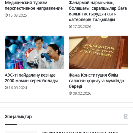
Медицинский туризм —
Жанармай нарығының
перспективное направление
болашағы: сарапшылар баға
қалыптастырудың сын-
15.03.2025
қатерлерін талқылады
27.03.2026
АЭС-ті пайдалану кезінде
Жаңа Конституция білім
2000 маман керек болады
саласын қорғауға мүмкіндік
береді
16.09.2024
09.02.2026
Жаңалықтар