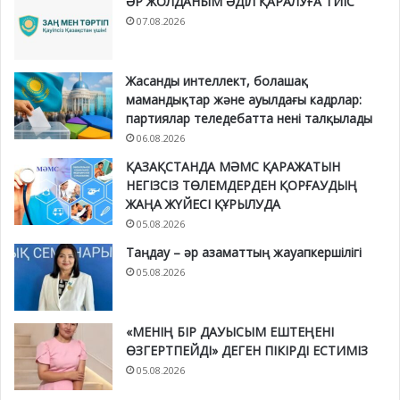
ӘР ЖОЛДАНЫМ ӘДІЛ ҚАРАЛУҒА ТИІС
07.08.2026
Жасанды интеллект, болашақ
мамандықтар және ауылдағы кадрлар:
партиялар теледебатта нені талқылады
06.08.2026
ҚАЗАҚСТАНДА МӘМС ҚАРАЖАТЫН
НЕГІЗСІЗ ТӨЛЕМДЕРДЕН ҚОРҒАУДЫҢ
ЖАҢА ЖҮЙЕСІ ҚҰРЫЛУДА
05.08.2026
Таңдау – әр азаматтың жауапкершілігі
05.08.2026
«МЕНІҢ БІР ДАУЫСЫМ ЕШТЕҢЕНІ
ӨЗГЕРТПЕЙДІ» ДЕГЕН ПІКІРДІ ЕСТИМІЗ
05.08.2026