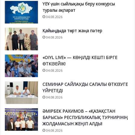
ҮЕҰ үшін сыйлықақы беру конкурсы
туралы ақпарат
04.08.2026
Қайыңдыда төрт жаңа пәтер
04.08.2026
«OIYL LIVE» — КӨҢІЛДІ КЕШТІ БІРГЕ
ӨТКІЗЕЙІК!
04.08.2026
СЕМИНАР САЙЛАУДЫ САПАЛЫ ӨТКІЗУГЕ
ҮЙРЕТЕДІ
04.08.2026
ӘМІРБЕК РАХИМОВ – «ҚАЗАҚСТАН
БАРЫСЫ» РЕСПУБЛИКАЛЫҚ ТУРНИРІНІҢ
ЖОЛДАМАСЫН ЖЕҢІП АЛДЫ!
04.08.2026