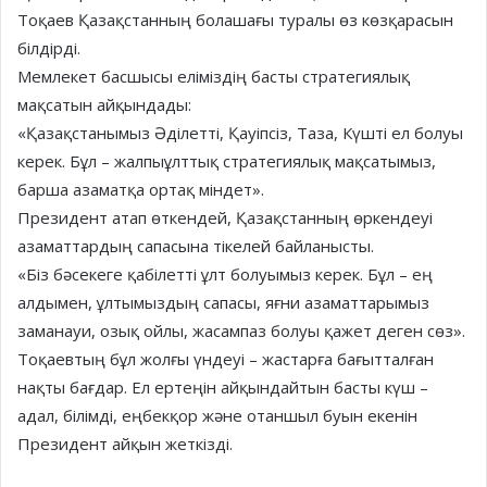
Тоқаев Қазақстанның болашағы туралы өз көзқарасын
білдірді.
Мемлекет басшысы еліміздің басты стратегиялық
мақсатын айқындады:
«Қазақстанымыз Әділетті, Қауіпсіз, Таза, Күшті ел болуы
керек. Бұл – жалпыұлттық стратегиялық мақсатымыз,
барша азаматқа ортақ міндет».
Президент атап өткендей, Қазақстанның өркендеуі
азаматтардың сапасына тікелей байланысты.
«Біз бәсекеге қабілетті ұлт болуымыз керек. Бұл – ең
алдымен, ұлтымыздың сапасы, яғни азаматтарымыз
заманауи, озық ойлы, жасампаз болуы қажет деген сөз».
Тоқаевтың бұл жолғы үндеуі – жастарға бағытталған
нақты бағдар. Ел ертеңін айқындайтын басты күш –
адал, білімді, еңбекқор және отаншыл буын екенін
Президент айқын жеткізді.