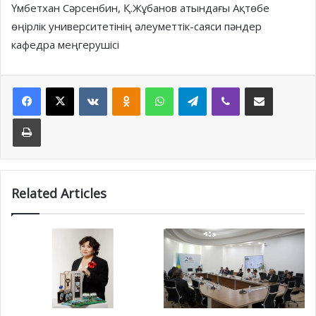
Үмбетхан Сәрсенбин, Қ.Жұбанов атындағы Ақтөбе
өңірлік университетінің әлеуметтік-саяси пәндер
кафедра меңгерушісі
Facebook
X
VKontakte
Odnoklassniki
WhatsApp
Telegram
Viber
Share via Email
Print
Related Articles