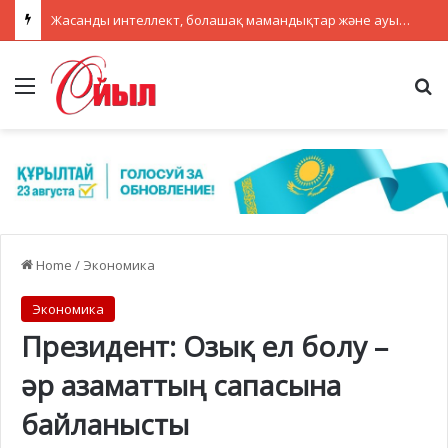
Жасанды интеллект, болашақ мамандықтар және ауылдағы кадрлар: партиялар теледебатта нені талқылады
Menu
Se
Home
/
Экономика
Экономика
Президент: Озық ел болу –
әр азаматтың сапасына
байланысты