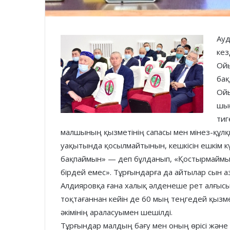
Ауд
кез
Ойы
бақ
Ойы
шығ
тиг
малшының қызметінің сапасы мен мінез-құл
уақытында қосылмайтынын, кешкісін ешкім к
бақпаймын» — деп бұлданып, «Қостырмаймын
бірдей емес». Тұрғындарға да айтылар сын 
Алдияровқа ғана халық әлденеше рет алғысы
тоқтағаннан кейін де 60 мың теңгедей қызме
әкімінің араласуымен шешілді.
Тұрғындар малдың бағу мен оның өрісі және 