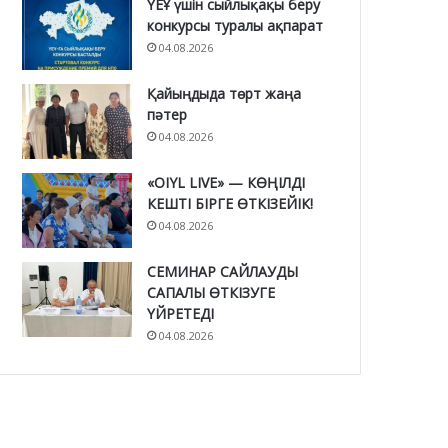
ҮЕҰ үшін сыйлықақы беру
конкурсы туралы ақпарат
04.08.2026
Қайыңдыда төрт жаңа
пәтер
04.08.2026
«OIYL LIVE» — КӨҢІЛДІ
КЕШТІ БІРГЕ ӨТКІЗЕЙІК!
04.08.2026
СЕМИНАР САЙЛАУДЫ
САПАЛЫ ӨТКІЗУГЕ
ҮЙРЕТЕДІ
04.08.2026