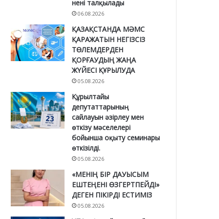
нені талқылады
06.08.2026
ҚАЗАҚСТАНДА МӘМС
ҚАРАЖАТЫН НЕГІЗСІЗ
ТӨЛЕМДЕРДЕН
ҚОРҒАУДЫҢ ЖАҢА
ЖҮЙЕСІ ҚҰРЫЛУДА
05.08.2026
Құрылтайы
депутаттарының
сайлауын әзірлеу мен
өткізу мәселелері
бойынша оқыту семинары
өткізілді.
05.08.2026
«МЕНІҢ БІР ДАУЫСЫМ
ЕШТЕҢЕНІ ӨЗГЕРТПЕЙДІ»
ДЕГЕН ПІКІРДІ ЕСТИМІЗ
05.08.2026