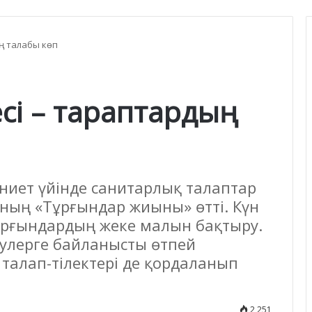
ң талабы көп
сі – тараптардың
ниет үйінде санитарлық талаптар
ның «Тұрғындар жиыны» өтті. Күн
– тұрғындардың жеке малын бақтыру.
улерге байланысты өтпей
талап-тілектері де қордаланып
2 251