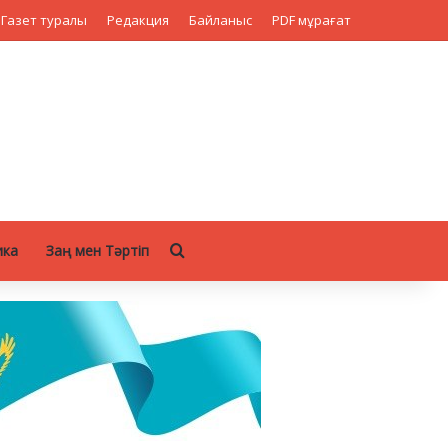
Газет туралы
Редакция
Байланыс
PDF мұрағат
Search for
ика
Заң мен Тәртіп