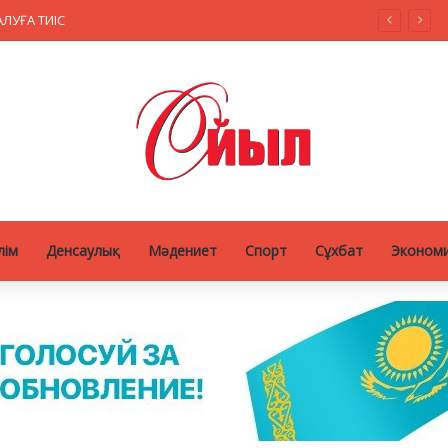
Жасанды интеллект, болашақ мамандықтар және ауылдағы кадрлар: партиялар теледебатта нені талқылады
лім
Денсаулық
Мәдениет
Спорт
Сұхбат
Эконом