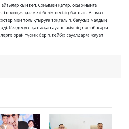
 айтылар сын көп. Сонымен қатар, осы жиынға
кті полиция қызметі бөлімшесінің бастығы Азамат
ерістер мен толықтыруға тоқталып, бағусыз малдың
рді. Кездесуге қатысқан аудан әкімінің орынбасары
рге орай түсінік беріп, кейбір сауалдарға жауап