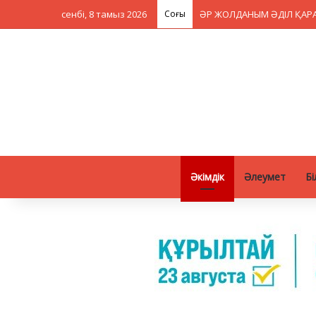
сенбі, 8 тамыз 2026
Соңғы
Әкімдік
Әлеумет
Бі