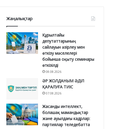
Жаңалықтар
Құрылтайы
депутаттарының
сайлауын әзірлеу мен
өткізу мәселелері
бойынша оқыту семинары
өткізілді
08.08.2026
ӘР ЖОЛДАНЫМ ӘДІЛ
ҚАРАЛУҒА ТИІС
07.08.2026
Жасанды интеллект,
болашақ мамандықтар
және ауылдағы кадрлар:
партиялар теледебатта