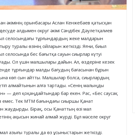
ан әкімінің орынбасары Аслан Кенжебаев қатысқан
десуде алдымен округ әкімі Сәндібек Дәулетқалиев
л селосындағы тұрғындардың жеке малдарын
тыру туралы өзінің ойларын жеткізді. Яғни, биыл
л селосында бес бағытқа сауын сиырлар күтуі
ады. Ол үшін малшылары дайын. Ал, өздеріне кезек
енде тұрғындар малды бағудың бағасынан бұрын
қына көп сын айтты. Малшылар болса, сиырлардың
үтіп алмайтынын алға тартады. «Сенің малыңды
» — деп қоқаңдайтындар бар екен. Рас, «Бес саусақ
аз емес. Тек МТМ бағындағы сиыршы Қанат
н жаудырды. Бірақ, осы Қанаттың өзі мал
тінің ақысын жинай алмай жүрді. Бұл мәселе округ
мал азығы туралы да өз ұсыныстарын жеткізді.