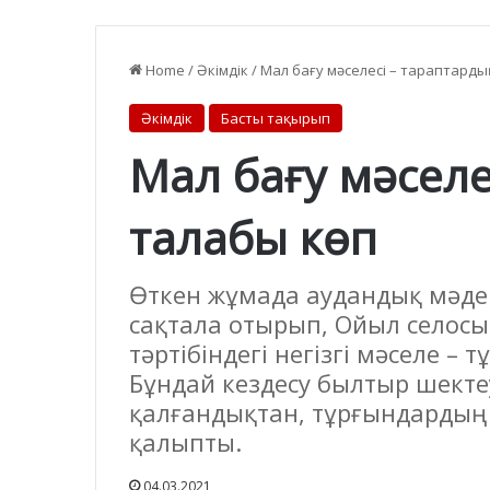
Home
/
Әкімдік
/
Мал бағу мәселесі – тараптарды
Әкімдік
Басты тақырып
Мал бағу мәселе
талабы көп
Өткен жұмада аудандық мәде
сақтала отырып, Ойыл селосы
тәртібіндегі негізгі мәселе 
Бұндай кездесу былтыр шекте
қалғандықтан, тұрғындардың 
қалыпты.
04.03.2021