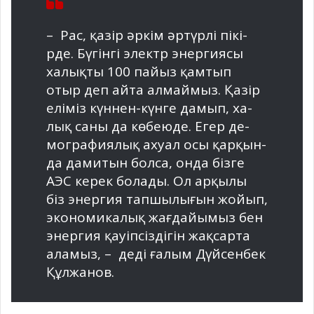
– Рас, қазір әркім әртүрлі пікі­
рде. Бүгінгі электр энер­гия­сы
халықты 100 пайыз қамтып
отыр деп айта алмаймыз. Қазір
еліміз күннен-күнге дамып, ха­
лық саны да көбеюде. Егер де­
мо­графиялық ахуал осы қар­қын­
да дамитын болса, онда бізге
АЭС керек болады. Ол арқылы
біз энергия тапшылығын жо­йып,
экономикалық жағдайы­мыз бен
энергия қауіпсіздігін жақсарта
аламыз, – деді ғалым Дүйсенбек
Құлжанов.