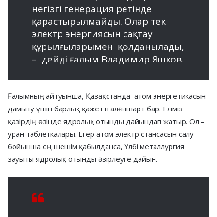
негізгі гене­рация ретінде
қарастырыл­май­ды. Олар тек
электр энергиясын сақтау
құрылғыларымен қолда­нылады,
– дейді ғалым Влади­мир Яшков.
Ғалымның айтуынша, Қа­зақ­станда атом энергетикасын
дамыту үшін барлық қажетті алғышарт бар. Еліміз
қазірдің өзінде ядролық отынды дайын­дап жатыр. Ол –
уран таблет­калары. Егер атом электр стан­са­сын салу
бойынша оң шешім қабылданса, Үлбі ме­тал­лургия
зауыты ядролық отынды әзір­леуге дайын.