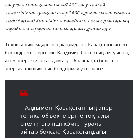
салудың маңыздылығы не? АЭС салу қандай
қажеттіліктен туындап отыр? АЭС құрылысынан келетін
қауіп бар ма? Көпшіліктің көкейіндегі осы сұрақтардың
жауабын атыраулық ғалымдардан сұраған едік.
Техника ғылымдарының кан­дидаты, Қазақстанның ең­
бек сіңірген энергетигі Влади­мир Яшковтың айтуынша,
атом энергетикасын дамыту – бола­шақта болатын
энергия тапшы­лығын болдырмау үшін қажет.
– Алдымен Қазақстанның энер­
гетика объектілеріне тоқта­лып
өтелік. Бірінші көмір ту­ралы
айтар болсақ, Қазақстан­дағы