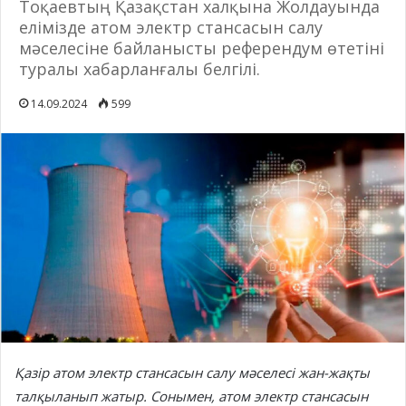
Тоқаевтың Қазақстан халқына Жолдауында
елімізде атом электр стансасын салу
мәселесіне байланысты референдум өтетіні
туралы хабарланғалы белгілі.
14.09.2024
599
Қазір атом электр стансасын салу мәселесі жан-жақты
талқыланып жатыр. Сонымен, атом электр стансасын