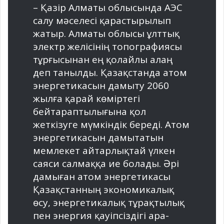
– Қазір Алматы облысында АЭС
салу мәселесі қарастыры­лып
жатыр. Алматы облысы ұлт­тық
электр желісінің топо­графиясы
тұрғысынан ең қо­лайлы алаң
деп танылды. Қазақ­станда атом
энерге­тикасын дамыту 2060
жылға қарай көмір­тегі
бейтарап­тылы­ғына қол
жеткізуге мүмкіндік береді. Атом
энергетикасын дамытатын
мемлекет айтарлық­тай үлкен
саяси салмаққа ие болады. Әрі
дамыған атом энер­ге­тикасы
Қазақстанның эко­номикалық
өсу, энергетикалық тұрақтылық
пен энергия қауіп­сіздігі ара­