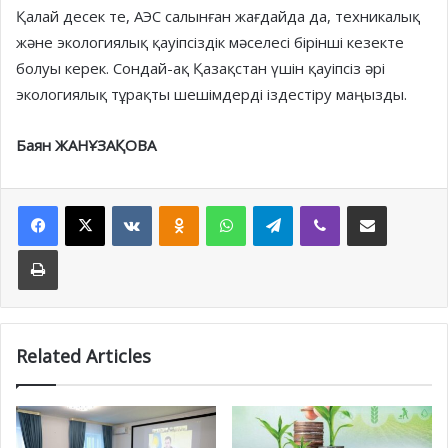
Қалай десек те, АЭС салын­ған жағдайда да, техникалық
және экологиялық қауіпсіздік мәселесі бірінші кезекте
болуы керек. Сондай-ақ Қазақстан үшін қауіпсіз әрі
экологиялық тұрақты шешімдерді іздестіру маңызды.
Баян ЖАНҰЗАҚОВА
Facebook
X
VKontakte
Odnoklassniki
WhatsApp
Telegram
Viber
Share via Email
Print
Related Articles