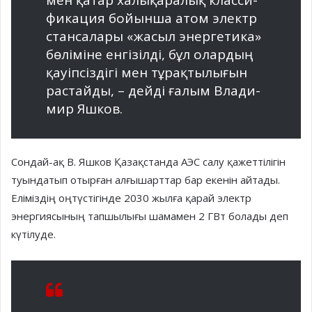
мен қатар халықаралық класси­
фикация бойынша атом электр
стансалары «жасыл энергетика»
бөліміне енгізілді, бұл олардың
қауіпсіздігі мен тұрақтылығын
растайды, – дейді ғалым Влади­
мир Яшков.
Сондай-ақ В. Яшков Қазақ­станда АЭС салу қажеттілігін
туындатып отырған алғы­шарт­тар бар екенін айтады.
Еліміздің оңтүстігінде 2030 жылға қарай электр
энергиясының тапшы­лығы шамамен 2 ГВт болады деп
күтілуде.