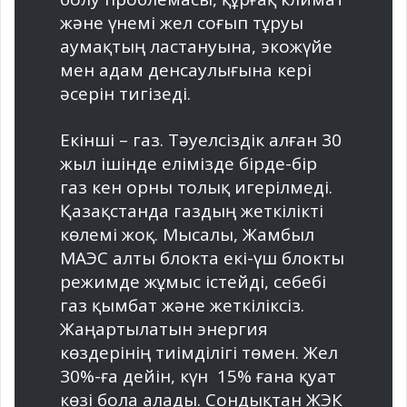
және үнемі жел соғып тұруы
аумақтың ластануына, экожүйе
мен адам денсаулығына кері
әсерін тигізеді.
Екінші – газ. Тәуелсіздік ал­ған 30
жыл ішінде елімізде бір­де-бір
газ кен орны толық иге­ріл­меді.
Қазақстанда газдың жеткілікті
көлемі жоқ. Мысалы, Жамбыл
МАЭС алты блокта екі-үш блокты
режимде жұмыс істейді, себебі
газ қымбат және жеткіліксіз.
Жаңартылатын энергия
көздерінің тиімділігі төмен. Жел
30%-ға дейін, күн 15% ғана қуат
көзі бола алады. Сондықтан ЖЭК