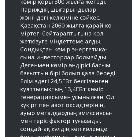
көмір қоры 300 жылға же­теді.
Париждің шығарын­ды­лар
жөніндегі келісіміне сәйкес,
Қазақстан 2060 жылға қарай кө­
міртегі бейтараптығына қол
жеткізуге міндеттеме алды.
Сондықтан көмір энергетика­
сына инвесторлар болмайды.
Дегенмен көмір өндірісі басым
бағыттың бірі болып қала береді.
Еліміздегі 24,5ГВт белгіленген
қуаттылықтың 13,4ГВт көмір
генерациясымен ұсынылған. Ол
күкірт пен азот оксидтерінің,
ауыр металдардың эмиссиясы­
мен теріс фактор туғызады,
сондай-ақ күлдің көп көлемде
болу проблемасы, құрғақ климат