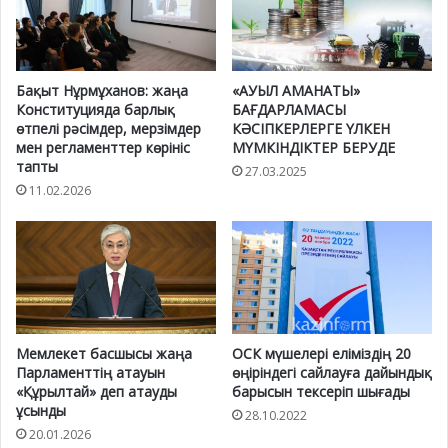
Бақыт Нұрмұханов: жаңа
«АУЫЛ АМАНАТЫ»
Конституцияда барлық
БАҒДАРЛАМАСЫ
өтпелі рәсімдер, мерзімдер
КӘСІПКЕРЛЕРГЕ ҮЛКЕН
мен регламенттер көрініс
МҮМКІНДІКТЕР БЕРУДЕ
тапты
27.03.2025
11.02.2026
Мемлекет басшысы жаңа
ОСК мүшелері еліміздің 20
Парламенттің атауын
өңіріндегі сайлауға дайындық
«Құрылтай» деп атауды
барысын тексеріп шығады
ұсынды
28.10.2022
20.01.2026