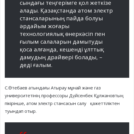
сындағы теңгерімге қол жеткізе
алады. Қазақстанда атом электр
стансаларының пайда болуы
әрдайым жоғары
технологиялық өнеркәсіп пен
ғылым салаларын дамытуды
қоса алғанда, кешенді ұлттық
дамудың драйвері бола­ды, –
деді ғалым.
С.Өтебаев атындағы Атырау мұнай және газ
университетінің профессоры Дүйсенбек Құл­жанов­тың
пікірінше, атом элек­тр стансасын салу қажеттіліктен
туындап отыр.