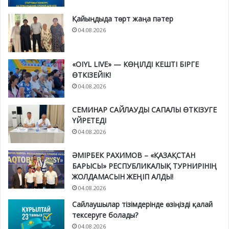
Қайыңдыда төрт жаңа пәтер
04.08.2026
«OIYL LIVE» — КӨҢІЛДІ КЕШТІ БІРГЕ
ӨТКІЗЕЙІК!
04.08.2026
СЕМИНАР САЙЛАУДЫ САПАЛЫ ӨТКІЗУГЕ
ҮЙРЕТЕДІ
04.08.2026
ӘМІРБЕК РАХИМОВ – «ҚАЗАҚСТАН
БАРЫСЫ» РЕСПУБЛИКАЛЫҚ ТУРНИРІНІҢ
ЖОЛДАМАСЫН ЖЕҢІП АЛДЫ!
04.08.2026
Сайлаушылар тізімдерінде өзіңізді қалай
тексеруге болады?
04.08.2026