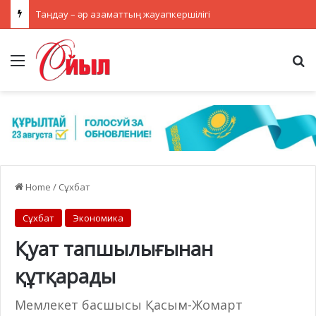
Таңдау – әр азаматтың жауапкершілігі
Menu
Se
Home
/
Сұхбат
Сұхбат
Экономика
Қуат тапшылығынан
құтқарады
Мемлекет басшысы Қасым-Жомарт