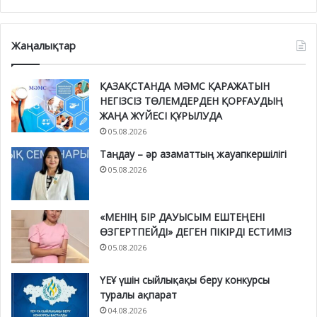
Жаңалықтар
ҚАЗАҚСТАНДА МӘМС ҚАРАЖАТЫН
НЕГІЗСІЗ ТӨЛЕМДЕРДЕН ҚОРҒАУДЫҢ
ЖАҢА ЖҮЙЕСІ ҚҰРЫЛУДА
05.08.2026
Таңдау – әр азаматтың жауапкершілігі
05.08.2026
«МЕНІҢ БІР ДАУЫСЫМ ЕШТЕҢЕНІ
ӨЗГЕРТПЕЙДІ» ДЕГЕН ПІКІРДІ ЕСТИМІЗ
05.08.2026
ҮЕҰ үшін сыйлықақы беру конкурсы
туралы ақпарат
04.08.2026