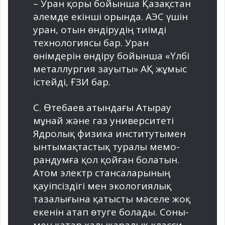
– Уран қоры бойынша Қа­зақ­­стан
әлемде екінші орын­да. АЭС үшін
уран, отын өндіру­дің тиімді
технологиясы бар. Уран
өнімдерін өндіру бойынша «Үлбі
металлургия зауыты» АҚ жұмыс
істейді, ҒЗИ бар.
С. Өтебаев атындағы Атырау
мұнай және газ университеті
Ядролық физика институтымен
ынтымақтастық туралы мемо­
рандумға қол қойған болатын.
Атом электр стансаларының
қауіпсіздігі мен экологиялық
тазалығына қатысты мәселе жоқ
екенін атап өтуге болады. Соны­