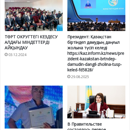
ТӨРТ ОКРУГТЕГІ КЕЗДЕСУ
Президент: Қазақстан
АЛДАҒЫ МІНДЕТТЕРДІ
біртіндеп дамудың даңғыл
АЙҚЫНДАУ
жолына түсіп келеді
https://kaz.inform.kz/news/pre
03.12.2024
zident-kazakstan-brtndep-
damudin-dangil-zholina-tusp-
keled-fd5828/
29.08.2025
В Правительстве
состоялось первое