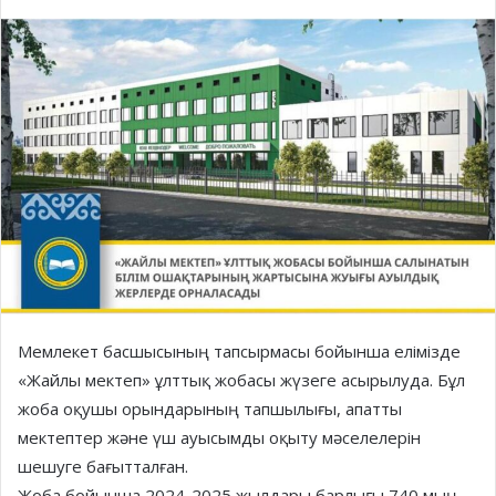
Мемлекет басшысының тапсырмасы бойынша елімізде
«Жайлы мектеп» ұлттық жобасы жүзеге асырылуда. Бұл
жоба оқушы орындарының тапшылығы, апатты
мектептер және үш ауысымды оқыту мәселелерін
шешуге бағытталған.
Жоба бойынша 2024-2025 жылдары барлығы 740 мың