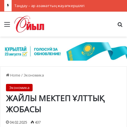
Таңдау – әр азаматтың жауапкершілігі
Menu
Se
Home
/
Экономика
Экономика
ЖАЙЛЫ МЕКТЕП ҰЛТТЫҚ
ЖОБАСЫ
04.02.2025
437