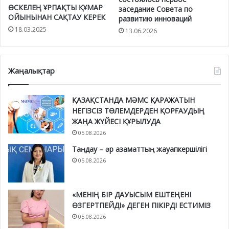
ӨСКЕЛЕҢ ҰРПАҚТЫ ҚҰМАР
заседание Совета по
ОЙЫНЫНАН САҚТАУ КЕРЕК
развитию инноваций
18.03.2025
13.06.2026
Жаңалықтар
ҚАЗАҚСТАНДА МӘМС ҚАРАЖАТЫН
НЕГІЗСІЗ ТӨЛЕМДЕРДЕН ҚОРҒАУДЫҢ
ЖАҢА ЖҮЙЕСІ ҚҰРЫЛУДА
05.08.2026
Таңдау – әр азаматтың жауапкершілігі
05.08.2026
«МЕНІҢ БІР ДАУЫСЫМ ЕШТЕҢЕНІ
ӨЗГЕРТПЕЙДІ» ДЕГЕН ПІКІРДІ ЕСТИМІЗ
05.08.2026