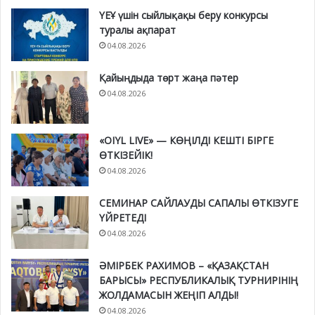
ҮЕҰ үшін сыйлықақы беру конкурсы
туралы ақпарат
04.08.2026
Қайыңдыда төрт жаңа пәтер
04.08.2026
«OIYL LIVE» — КӨҢІЛДІ КЕШТІ БІРГЕ
ӨТКІЗЕЙІК!
04.08.2026
СЕМИНАР САЙЛАУДЫ САПАЛЫ ӨТКІЗУГЕ
ҮЙРЕТЕДІ
04.08.2026
ӘМІРБЕК РАХИМОВ – «ҚАЗАҚСТАН
БАРЫСЫ» РЕСПУБЛИКАЛЫҚ ТУРНИРІНІҢ
ЖОЛДАМАСЫН ЖЕҢІП АЛДЫ!
04.08.2026