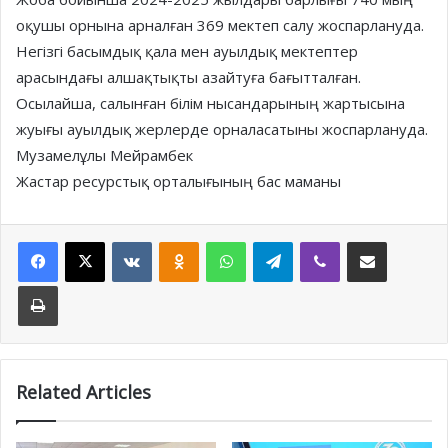
оқушы орнына арналған 369 мектеп салу жоспарлануда.
Негізгі басымдық қала мен ауылдық мектептер
арасындағы алшақтықты азайтуға бағытталған.
Осылайша, салынған білім нысандарының жартысына
жуығы ауылдық жерлерде орналасатыны жоспарлануда.
Музамелұлы Мейрамбек
Жастар ресурстық орталығының бас маманы
Facebook
X
VKontakte
Odnoklassniki
WhatsApp
Telegram
Viber
Share via Email
Print
Related Articles