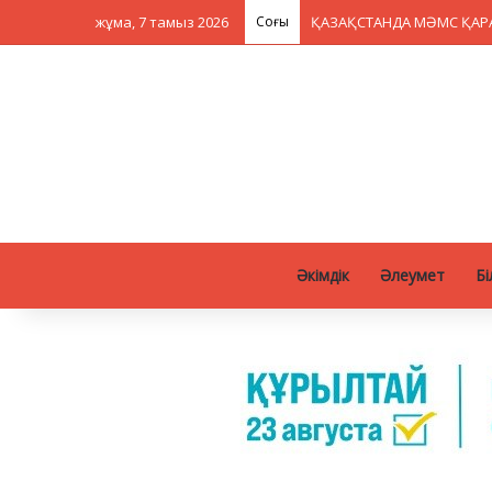
жұма, 7 тамыз 2026
Соңғы
Әкімдік
Әлеумет
Бі