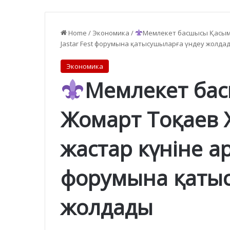
Home
/
Экономика
/
Мемлекет басшысы Қасым-
Jastar Fest форумына қатысушыларға үндеу жолда
Экономика
Мемлекет ба
Жомарт Тоқаев
жастар күніне ар
форумына қаты
жолдады