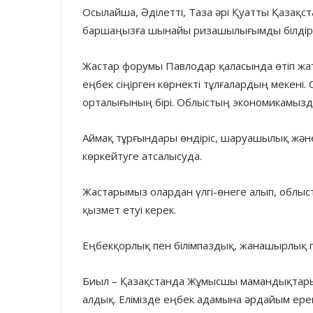
Осылайша, Әділетті, Таза әрі Қуатты Қазақс
баршаңызға шынайы ризашылығымды білдір
Жастар форумы Павлодар қаласында өтіп жат
еңбек сіңірген көрнекті тұлғалардың мекені. 
орталығының бірі. Облыстың экономикамызды
Аймақ тұрғындары өндіріс, шаруашылық және 
көркейтуге атсалысуда.
Жастарымыз олардан үлгі-өнеге алып, облыс
қызмет етуі керек.
Еңбекқорлық пен білімпаздық, жанашырлық пе
Биыл – Қазақстанда Жұмысшы мамандықтары 
алдық. Елімізде еңбек адамына әрдайым ерек