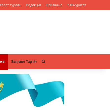
Газет туралы
Редакция
Байланыс
PDF мұрағат
Search for
ика
Заң мен Тәртіп