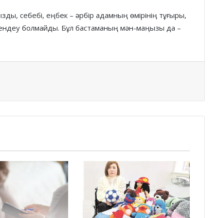
ды, себебі, еңбек – әрбір адамның өмірінің тұғыры,
кендеу болмайды. Бұл бастаманың мән-маңызы да –