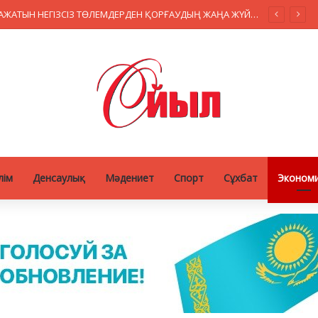
ҚАЗАҚСТАНДА МӘМС ҚАРАЖАТЫН НЕГІЗСІЗ ТӨЛЕМДЕРДЕН ҚОРҒАУДЫҢ ЖАҢА ЖҮЙЕСІ ҚҰРЫЛУДА
лім
Денсаулық
Мәдениет
Спорт
Сұхбат
Эконом