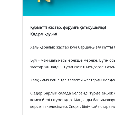
Құрметті жастар, форумға қатысушылар!
Қадірлі қауым!
Халықаралық жастар күні баршаңызға құтты 
Бұл – мән-мағынасы ерекше мереке. Бүгін 
жастар жиналды. Түрлі кәсіпті меңгерген аза
Халқымыз қашанда талапты жастарды қолдаған
Сіздер барлық салада белсенді түрде еңбек 
көмек беріп жүрсіздер. Маңызды бастамаларғ
көрсетіп келесіздер. Спорт, білім сайыстары