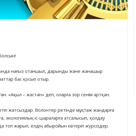
болсын!
осында нағыз отаншыл, дарынды және жанашыр
маттар бас қосып отыр.
. «Ақыл – жастан» деп, оларға зор сенім артқан.
етіп жатсыздар. Волонтер ретінде мұқтаж жандарға
а, экологиялық іс-шараларға атсалысып, қолдау
нда топ жарып, елдің абыройын көтеріп жүрсіздер.