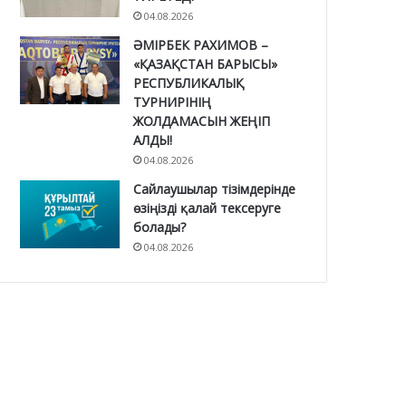
04.08.2026
ӘМІРБЕК РАХИМОВ –
«ҚАЗАҚСТАН БАРЫСЫ»
РЕСПУБЛИКАЛЫҚ
ТУРНИРІНІҢ
ЖОЛДАМАСЫН ЖЕҢІП
АЛДЫ!
04.08.2026
Сайлаушылар тізімдерінде
өзіңізді қалай тексеруге
болады?
04.08.2026