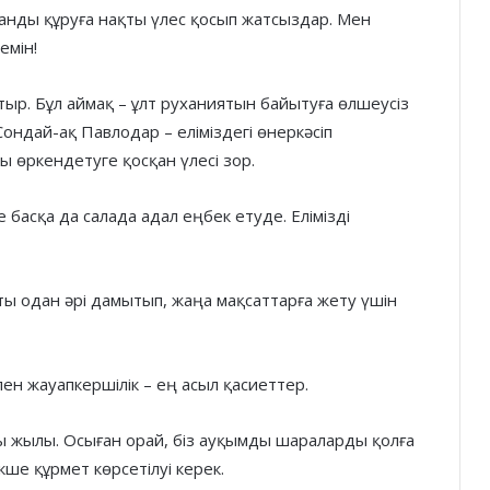
танды құруға нақты үлес қосып жатсыздар. Мен
емін!
ыр. Бұл аймақ – ұлт руханиятын байытуға өлшеусіз
Сондай-ақ Павлодар – еліміздегі өнеркәсіп
 өркендетуге қосқан үлесі зор.
басқа да салада адал еңбек етуде. Елімізді
ты одан әрі дамытып, жаңа мақсаттарға жету үшін
н жауапкершілік – ең асыл қасиеттер.
жылы. Осыған орай, біз ауқымды шараларды қолға
ше құрмет көрсетілуі керек.