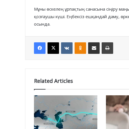
Мұны өскелең ұрпақтың санасына сіңіру маңыз
қозғаушы күші. Еңбексіз ешқандай даму, өр
осында.
Facebook
X
VKontakte
Odnoklassniki
Share via Email
Print
Related Articles