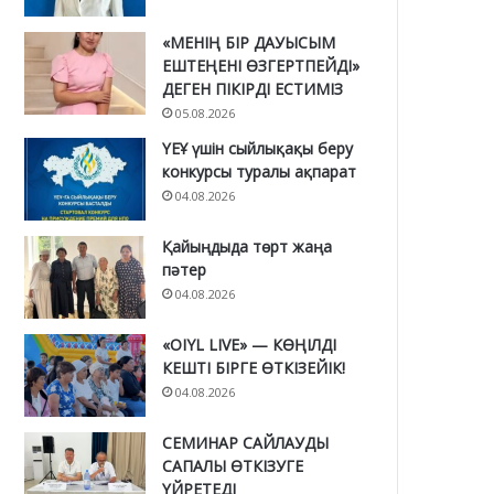
«МЕНІҢ БІР ДАУЫСЫМ
ЕШТЕҢЕНІ ӨЗГЕРТПЕЙДІ»
ДЕГЕН ПІКІРДІ ЕСТИМІЗ
05.08.2026
ҮЕҰ үшін сыйлықақы беру
конкурсы туралы ақпарат
04.08.2026
Қайыңдыда төрт жаңа
пәтер
04.08.2026
«OIYL LIVE» — КӨҢІЛДІ
КЕШТІ БІРГЕ ӨТКІЗЕЙІК!
04.08.2026
СЕМИНАР САЙЛАУДЫ
САПАЛЫ ӨТКІЗУГЕ
ҮЙРЕТЕДІ