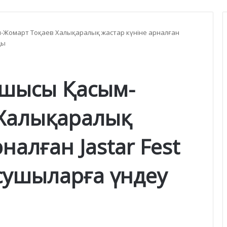
Жомарт Тоқаев Халықаралық жастар күніне арналған
ды
сшысы Қасым-
 Халықаралық
налған Jastar Fest
сушыларға үндеу