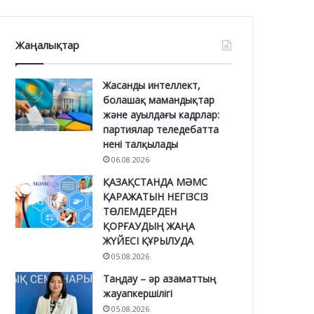
Жаңалықтар
Жасанды интеллект,
болашақ мамандықтар
және ауылдағы кадрлар:
партиялар теледебатта
нені талқылады
06.08.2026
ҚАЗАҚСТАНДА МӘМС
ҚАРАЖАТЫН НЕГІЗСІЗ
ТӨЛЕМДЕРДЕН
ҚОРҒАУДЫҢ ЖАҢА
ЖҮЙЕСІ ҚҰРЫЛУДА
05.08.2026
Таңдау – әр азаматтың
жауапкершілігі
05.08.2026