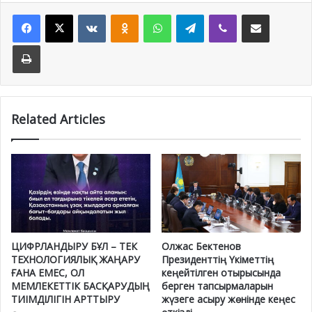
Facebook
X
VKontakte
Odnoklassniki
WhatsApp
Telegram
Viber
Share via Email
Print
Related Articles
ЦИФРЛАНДЫРУ БҰЛ – ТЕК
Олжас Бектенов
ТЕХНОЛОГИЯЛЫҚ ЖАҢАРУ
Президенттің Үкіметтің
ҒАНА ЕМЕС, ОЛ
кеңейтілген отырысында
МЕМЛЕКЕТТІК БАСҚАРУДЫҢ
берген тапсырмаларын
ТИІМДІЛІГІН АРТТЫРУ
жүзеге асыру жөнінде кеңес