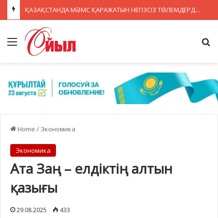
ҚАЗАҚСТАНДА МӘМС ҚАРАЖАТЫН НЕГІЗСІЗ ТӨЛЕМДЕРДЕН ҚОРҒАУДЫҢ ЖАҢА ЖҮЙЕСІ ҚҰРЫЛУДА
Menu
Se
Home
/
Экономика
Экономика
Ата Заң – елдіктің алтын
қазығы
29.08.2025
433