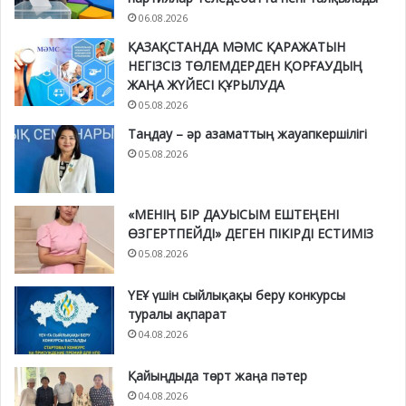
06.08.2026
ҚАЗАҚСТАНДА МӘМС ҚАРАЖАТЫН
НЕГІЗСІЗ ТӨЛЕМДЕРДЕН ҚОРҒАУДЫҢ
ЖАҢА ЖҮЙЕСІ ҚҰРЫЛУДА
05.08.2026
Таңдау – әр азаматтың жауапкершілігі
05.08.2026
«МЕНІҢ БІР ДАУЫСЫМ ЕШТЕҢЕНІ
ӨЗГЕРТПЕЙДІ» ДЕГЕН ПІКІРДІ ЕСТИМІЗ
05.08.2026
ҮЕҰ үшін сыйлықақы беру конкурсы
туралы ақпарат
04.08.2026
Қайыңдыда төрт жаңа пәтер
04.08.2026