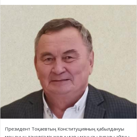
Президент Тоқаевтың Конституцияның қабылдануы
мен оның тәуелсіздік жолындағы маңызы туралы айтуы