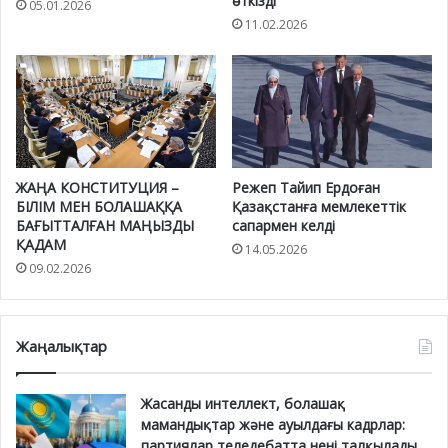
өткізді
05.01.2026
11.02.2026
ЖАҢА КОНСТИТУЦИЯ –
Режеп Тайип Ердоған
БІЛІМ МЕН БОЛАШАҚҚА
Қазақстанға мемлекеттік
БАҒЫТТАЛҒАН МАҢЫЗДЫ
сапармен келді
ҚАДАМ
14.05.2026
09.02.2026
Жаңалықтар
Жасанды интеллект, болашақ
мамандықтар және ауылдағы кадрлар:
партиялар теледебатта нені талқылады