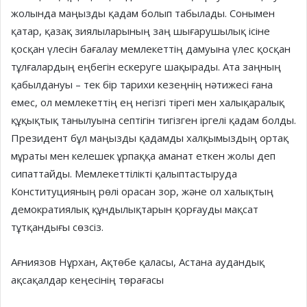
жолында маңызды қадам болып табылады. Сонымен
қатар, қазақ зиялыларының заң шығарушылық ісіне
қосқан үлесін бағалау мемлекеттің дамуына үлес қосқан
тұлғалардың еңбегін ескеруге шақырады. Ата заңның
қабылдануы – тек бір тарихи кезеңнің нәтижесі ғана
емес, ол мемлекеттің ең негізгі тірегі мен халықаралық
құқықтық танылуына септігін тигізген іргелі қадам болды.
Президент бұл маңызды қадамды халқымыздың ортақ
мұраты мен келешек ұрпаққа аманат еткен жолы деп
сипаттайды. Мемлекеттілікті қалыптастыруда
Конституцияның рөлі орасан зор, және ол халықтың
демократиялық құндылықтарын қорғауды мақсат
тұтқандығы сөзсіз.
Ағниязов Нұрхан, Ақтөбе қаласы, Астана аудандық
ақсақалдар кеңесінің төрағасы