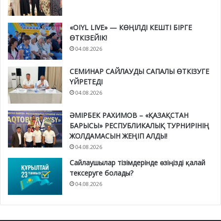
«OIYL LIVE» — КӨҢІЛДІ КЕШТІ БІРГЕ
ӨТКІЗЕЙІК!
04.08.2026
СЕМИНАР САЙЛАУДЫ САПАЛЫ ӨТКІЗУГЕ
ҮЙРЕТЕДІ
04.08.2026
ӘМІРБЕК РАХИМОВ – «ҚАЗАҚСТАН
БАРЫСЫ» РЕСПУБЛИКАЛЫҚ ТУРНИРІНІҢ
ЖОЛДАМАСЫН ЖЕҢІП АЛДЫ!
04.08.2026
Сайлаушылар тізімдерінде өзіңізді қалай
тексеруге болады?
04.08.2026