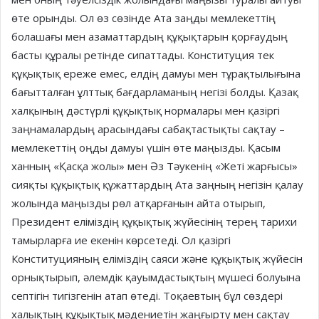
өте орынды. Ол өз сөзінде Ата заңды мемлекеттің
болашағы мен азаматтардың құқықтарын қорғаудың
басты құралы ретінде сипаттады. Конституция тек
құқықтық ереже емес, елдің дамуы мен тұрақтылығына
бағытталған ұлттық бағдарламаның негізі болды. Қазақ
халқының дәстүрлі құқықтық нормалары мен қазіргі
заңнамалардың арасындағы сабақтастықты сақтау –
мемлекеттің оңды дамуы үшін өте маңызды. Қасым
ханның «Қасқа жолы» мен Әз Тәукенің «Жеті жарғысы»
сияқты құқықтық құжаттардың Ата заңның негізін қалау
жолында маңызды рөл атқарғанын айта отырып,
Президент еліміздің құқықтық жүйесінің терең тарихи
тамырларға ие екенін көрсетеді. Ол қазіргі
Конституцияның еліміздің саяси және құқықтық жүйесін
орнықтырып, әлемдік қауымдастықтың мүшесі болуына
септігін тигізгенін атап өтеді. Тоқаевтың бұл сөздері
халықтың құқықтық мәдениетін жаңғырту мен сақтау