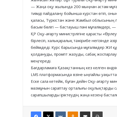
— Жаңа оқу жылында 200 мыңнан астам мұғал
тиімді пайдалану бойынша курстан өтіп, оны
қаласы, Түркістан және Жамбыл облысының 
басым бөлігі — бастауыш пәні мұғалімдері, —
ҚР Оқу-ағарту министрлігіне қарасты «Өрлеу
бірлесіп, халықаралық тәжірибе негізінде ә
бейімдеді. Курс барысында мұғалімдер ЖИ құ
қолдануды, промпт жазуды, сабақ жоспарлау,
меңгереді.
Бағдарламаға Қазақстанның кез келген өңірінд
LMS платформасында өзіне ыңғайлы уақытта 
Еске сала кетейік, бұған дейін Оқу-ағарту м
мазмұнын сараптау орталығы оқулықтарды са
сарапшыларды іріктеудің жаңа кезеңі бастал
Facebook
X
VKontakte
Odnoklassniki
Share via Email
Print