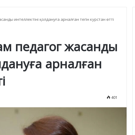
санды интеллектіні қолдануға арналған тегін курстан өтті
ам педагог жасанды
лдануға арналған
і
401