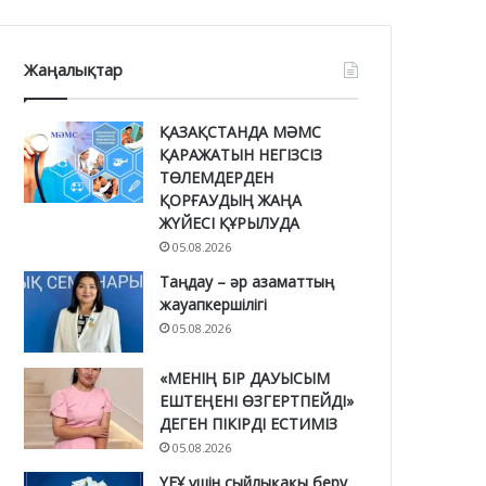
Жаңалықтар
ҚАЗАҚСТАНДА МӘМС
ҚАРАЖАТЫН НЕГІЗСІЗ
ТӨЛЕМДЕРДЕН
ҚОРҒАУДЫҢ ЖАҢА
ЖҮЙЕСІ ҚҰРЫЛУДА
05.08.2026
Таңдау – әр азаматтың
жауапкершілігі
05.08.2026
«МЕНІҢ БІР ДАУЫСЫМ
ЕШТЕҢЕНІ ӨЗГЕРТПЕЙДІ»
ДЕГЕН ПІКІРДІ ЕСТИМІЗ
05.08.2026
ҮЕҰ үшін сыйлықақы беру