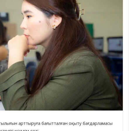
тылығын арттыруға бағытталған оқыту бағдарламасы
рлігі мәлдім етті.