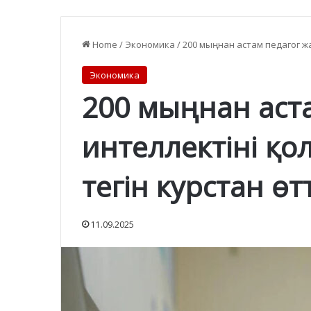
Home
/
Экономика
/
200 мыңнан астам педагог жа
Экономика
200 мыңнан аст
интеллектіні қо
тегін курстан өтт
11.09.2025