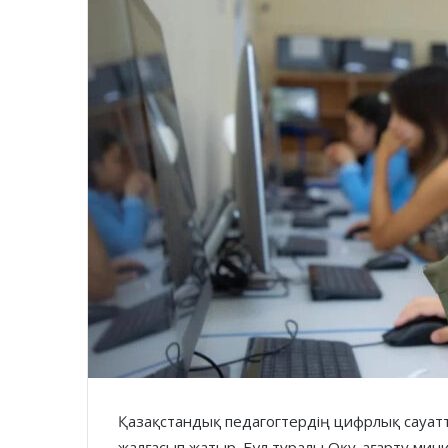
Қазақстандық педагогтердің цифрлық сауат
жалғасып жатыр. Бұл туралы Оқу-ағарту минист