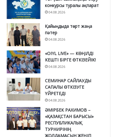
конкурсы туралы ақпарат
04.08.2026
Қайыңдыда төрт жаңа
пәтер
04.08.2026
«OIYL LIVE» — КӨҢІЛДІ
КЕШТІ БІРГЕ ӨТКІЗЕЙІК!
04.08.2026
СЕМИНАР САЙЛАУДЫ
САПАЛЫ ӨТКІЗУГЕ
ҮЙРЕТЕДІ
04.08.2026
ӘМІРБЕК РАХИМОВ –
«ҚАЗАҚСТАН БАРЫСЫ»
РЕСПУБЛИКАЛЫҚ
ТУРНИРІНІҢ
ЖОЛДАМАСЫН ЖЕҢІП