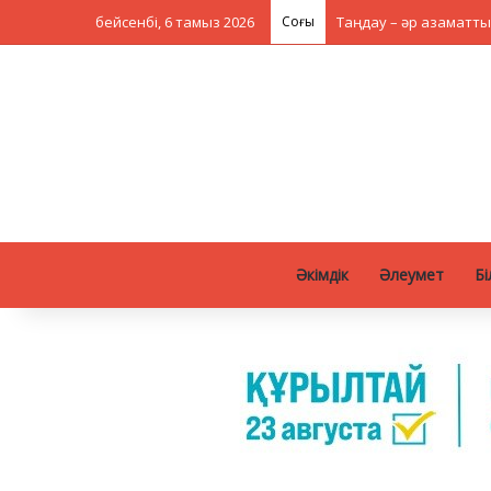
бейсенбі, 6 тамыз 2026
Соңғы
Таңдау – әр азаматты
Әкімдік
Әлеумет
Бі