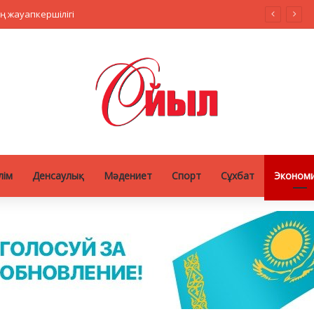
ң жауапкершілігі
лім
Денсаулық
Мәдениет
Спорт
Сұхбат
Эконом