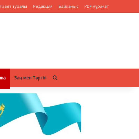
Газет туралы
Редакция
Байланыс
PDF мұрағат
Search for
ика
Заң мен Тәртіп