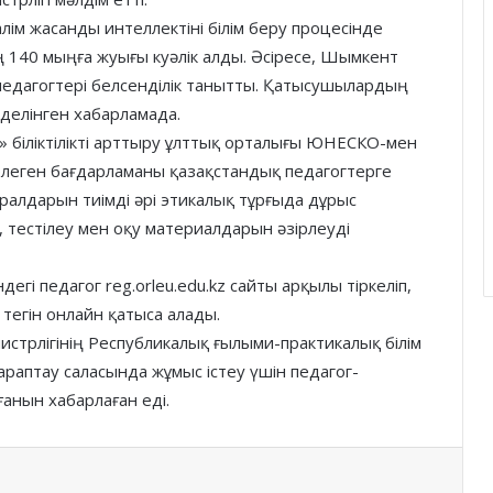
ім жасанды интеллектіні білім беру процесінде
ң 140 мыңға жуығы куәлік алды. Әсіресе, Шымкент
педагогтері белсенділік танытты. Қатысушылардың
 делінген хабарламада.
» біліктілікті арттыру ұлттық орталығы ЮНЕСКО-мен
зірлеген бағдарламаны қазақстандық педагогтерге
ралдарын тиімді әрі этикалық тұрғыда дұрыс
 тестілеу мен оқу материалдарын әзірлеуді
егі педагог reg.orleu.edu.kz сайты арқылы тіркеліп,
тегін онлайн қатыса алады.
инистрлігінің Республикалық ғылыми-практикалық білім
раптау саласында жұмыс істеу үшін педагог-
ғанын хабарлаған еді.