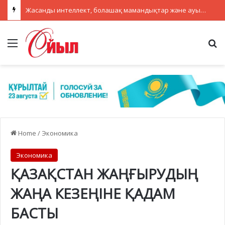
Жасанды интеллект, болашақ мамандықтар және ауылдағы кадрлар: партиялар теледебатта нені талқылады
Menu
Se
Home
/
Экономика
Экономика
ҚАЗАҚСТАН ЖАҢҒЫРУДЫҢ
ЖАҢА КЕЗЕҢІНЕ ҚАДАМ
БАСТЫ