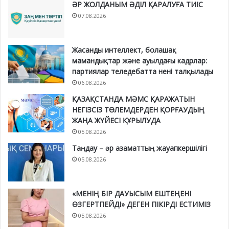
ӘР ЖОЛДАНЫМ ӘДІЛ ҚАРАЛУҒА ТИІС
07.08.2026
Жасанды интеллект, болашақ
мамандықтар және ауылдағы кадрлар:
партиялар теледебатта нені талқылады
06.08.2026
ҚАЗАҚСТАНДА МӘМС ҚАРАЖАТЫН
НЕГІЗСІЗ ТӨЛЕМДЕРДЕН ҚОРҒАУДЫҢ
ЖАҢА ЖҮЙЕСІ ҚҰРЫЛУДА
05.08.2026
Таңдау – әр азаматтың жауапкершілігі
05.08.2026
«МЕНІҢ БІР ДАУЫСЫМ ЕШТЕҢЕНІ
ӨЗГЕРТПЕЙДІ» ДЕГЕН ПІКІРДІ ЕСТИМІЗ
05.08.2026