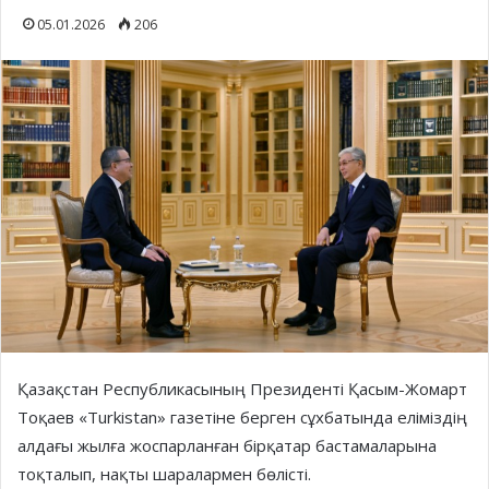
05.01.2026
206
Қазақстан Республикасының Президенті Қасым-Жомарт
Тоқаев «Turkistan» газетіне берген сұхбатында еліміздің
алдағы жылға жоспарланған бірқатар бастамаларына
тоқталып, нақты шаралармен бөлісті.