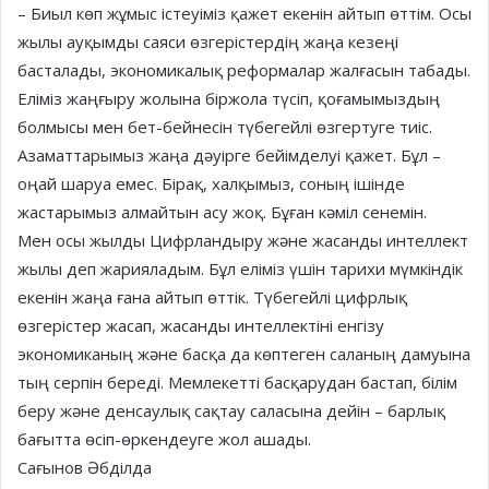
– Биыл көп жұмыс істеуіміз қажет екенін айтып өттім. Осы
жылы ауқымды саяси өзгерістердің жаңа кезеңі
басталады, экономикалық реформалар жалғасын табады.
Еліміз жаңғыру жолына біржола түсіп, қоғамымыздың
болмысы мен бет-бейнесін түбегейлі өзгертуге тиіс.
Азаматтарымыз жаңа дәуірге бейімделуі қажет. Бұл –
оңай шаруа емес. Бірақ, халқымыз, соның ішінде
жастарымыз алмайтын асу жоқ. Бұған кәміл сенемін.
Мен осы жылды Цифрландыру және жасанды интеллект
жылы деп жарияладым. Бұл еліміз үшін тарихи мүмкіндік
екенін жаңа ғана айтып өттік. Түбегейлі цифрлық
өзгерістер жасап, жасанды интеллектіні енгізу
экономиканың және басқа да көптеген саланың дамуына
тың серпін береді. Мемлекетті басқарудан бастап, білім
беру және денсаулық сақтау саласына дейін – барлық
бағытта өсіп-өркендеуге жол ашады.
Сағынов Әбділда