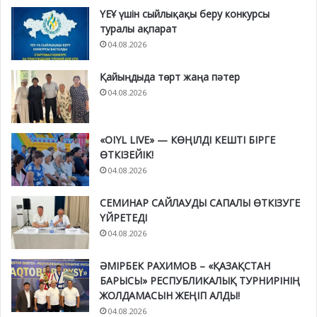
ҮЕҰ үшін сыйлықақы беру конкурсы
туралы ақпарат
04.08.2026
Қайыңдыда төрт жаңа пәтер
04.08.2026
«OIYL LIVE» — КӨҢІЛДІ КЕШТІ БІРГЕ
ӨТКІЗЕЙІК!
04.08.2026
СЕМИНАР САЙЛАУДЫ САПАЛЫ ӨТКІЗУГЕ
ҮЙРЕТЕДІ
04.08.2026
ӘМІРБЕК РАХИМОВ – «ҚАЗАҚСТАН
БАРЫСЫ» РЕСПУБЛИКАЛЫҚ ТУРНИРІНІҢ
ЖОЛДАМАСЫН ЖЕҢІП АЛДЫ!
04.08.2026