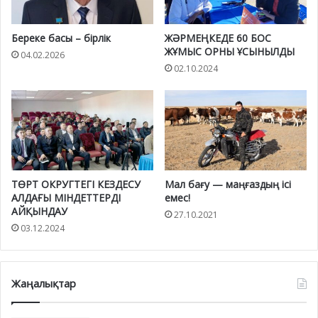
Береке басы – бірлік
ЖӘРМЕҢКЕДЕ 60 БОС
ЖҰМЫС ОРНЫ ҰСЫНЫЛДЫ
04.02.2026
02.10.2024
ТӨРТ ОКРУГТЕГІ КЕЗДЕСУ
Мал бағу — маңғаздың ісі
АЛДАҒЫ МІНДЕТТЕРДІ
емес!
АЙҚЫНДАУ
27.10.2021
03.12.2024
Жаңалықтар