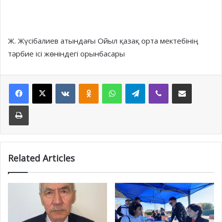
Ж. Жүсібалиев атындағы Ойыл қазақ орта мектебінің
тәрбие ісі жөніндегі орынбасары
Facebook
X
VKontakte
Odnoklassniki
WhatsApp
Telegram
Viber
Share via Email
Print
Related Articles