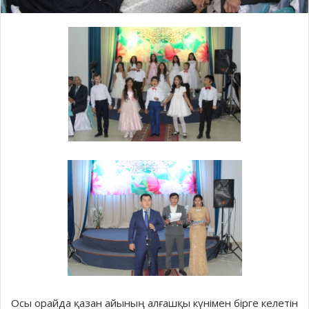
Осы орайда қазан айының алғашқы күнімен бірге келетін