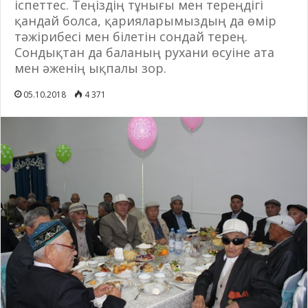
іспеттес. Теңіздің тұнығы мен тереңдігі
қандай болса, қарияларымыздың да өмір
тәжірибесі мен білетін сондай терең.
Сондықтан да баланың рухани өсуіне ата
мен әженің ықпалы зор.
05.10.2018
4 371