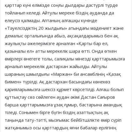
қарттар күні елімізде соңғы дылдары дәстүрлі түрде
тойланып келеді. Айтулы мереке біздің ауданда да
елеусіз қалмады. Аптаның алғашқы күнінде
«Тәуелсіздіктің 20 жылдығы» атындағы мәдениет және
демалыс орталығында абыз, ақсақалдарымыз бен ақ
жаулықты әжелерімізге арналған «Қарты бар ел,
қазыналы ел» атты мерекелік шара өтті. Онда өткен
өмірлері өнегеге толы, салиқалы мінезді қарттарымызға
арналып мерекелік дастархан жайылды. Айтулы
шараның шмылдығы «Маржан» би ансамблінің «Қазақ
биімен» түрілді. Ақ дастархан басындағы көнекөз
қарияларымызға шексіз құрмет көрсетілді. Алғаш болып
құттықтау сөз сөйлеген аудан әкімі Дастан Сағыров
барша қарттарымызға ұзақ ғұмыр, бастарына амандық
тіледі. Сонымен бірге бүгін біздің азаттықтың ақ
таңында тату-тәтті, мызғымас бейбітшілікте өмір сүріп
жатқанымыз осы қарттардың яғни бабалар ерлігінің