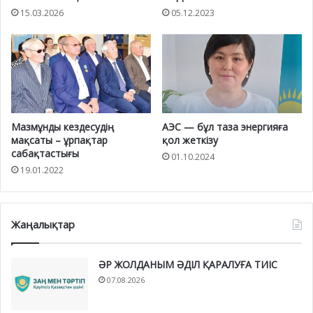
15.03.2026
05.12.2023
Мазмұнды кездесудің
АЭС — бұл таза энергияға
мақсаты – ұрпақтар
қол жеткізу
сабақтастығы
01.10.2024
19.01.2022
Жаңалықтар
ӘР ЖОЛДАНЫМ ӘДІЛ ҚАРАЛУҒА ТИІС
07.08.2026