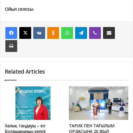
Ойыл селосы.
Facebook
X
VKontakte
Odnoklassniki
WhatsApp
Telegram
Viber
Share via Email
Print
Related Articles
Халық таңдауы – ел
ТАРИХ ПЕН ТАҒЫЛЫМ
болашағының кепілі
ОРДАСЫНА 20 ЖЫЛ