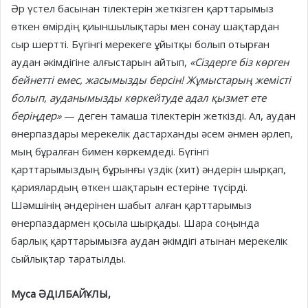
Әр үстел басынан тілектерін жеткізген қарттарымыз
өткен өмірдің қиыншылықтары мен сонау шақтардан
сыр шертті. Бүгінгі мерекеге ұйытқы болып отырған
аудан әкімдігіне алғыстарын айтып,
«Сіздерге біз көрген
бейнетті емес, жасымызды берсін! Жұмыстарың жемісті
болып, ауданымызды көркейтуде адал қызмет ете
беріңдер»
— деген тамаша тілектерін жеткізді. Ал, аудан
өнерпаздары мерекелік дастарханды әсем әнмен әрлеп,
мың бұралған бимен көркемдеді. Бүгінгі
қарттарымыздың бұрынғы үздік (хит) әндерін шырқап,
қариялардың өткен шақтарын естеріне түсірді.
Шәмшінің әндерінен шабыт алған қарттарымыз
өнерпаздармен қосыла шырқады. Шара соңында
барлық қарттарымызға аудан әкімдігі атынан мерекелік
сыйлықтар таратылды.
Муса ӘДІЛБАЙҰЛЫ,