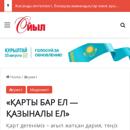
Жасанды интеллект, болашақ мамандықтар және ауылдағы кадрлар: партиялар теледебатта нені талқылады
Menu
Se
Home
/
Әлеумет
Әлеумет
Мәдениет
«ҚАРТЫ БАР ЕЛ —
ҚАЗЫНАЛЫ ЕЛ»
Қарт дегеніміз – ағып жатқан дария, теңіз