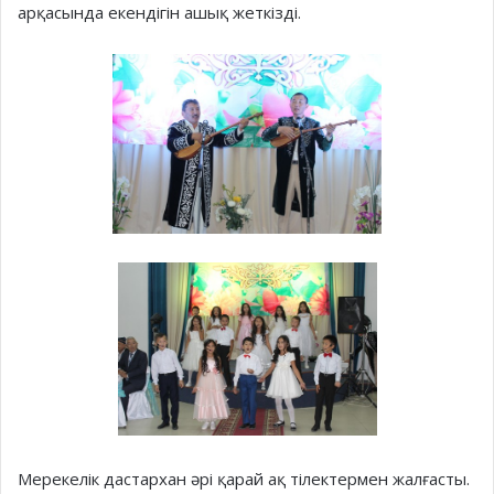
арқасында екендігін ашық жеткізді.
Мерекелік дастархан әрі қарай ақ тілектермен жалғасты.