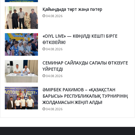
Қайыңдыда төрт жаңа пәтер
04.08.2026
«OIYL LIVE» — КӨҢІЛДІ КЕШТІ БІРГЕ
ӨТКІЗЕЙІК!
04.08.2026
СЕМИНАР САЙЛАУДЫ САПАЛЫ ӨТКІЗУГЕ
ҮЙРЕТЕДІ
04.08.2026
ӘМІРБЕК РАХИМОВ – «ҚАЗАҚСТАН
БАРЫСЫ» РЕСПУБЛИКАЛЫҚ ТУРНИРІНІҢ
ЖОЛДАМАСЫН ЖЕҢІП АЛДЫ!
04.08.2026