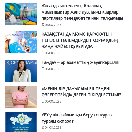
Жасанды интеллект, болашақ
мамандықтар және ауылдағы кадрлар:
партиялар теледебатта нені талқылады
06.08.2026
ҚАЗАҚСТАНДА МӘМС ҚАРАЖАТЫН
НЕГІЗСІЗ ТӨЛЕМДЕРДЕН ҚОРҒАУДЫҢ
ЖАҢА ЖҮЙЕСІ ҚҰРЫЛУДА
05.08.2026
Таңдау – әр азаматтың жауапкершілігі
05.08.2026
«МЕНІҢ БІР ДАУЫСЫМ ЕШТЕҢЕНІ
ӨЗГЕРТПЕЙДІ» ДЕГЕН ПІКІРДІ ЕСТИМІЗ
05.08.2026
ҮЕҰ үшін сыйлықақы беру конкурсы
туралы ақпарат
04.08.2026