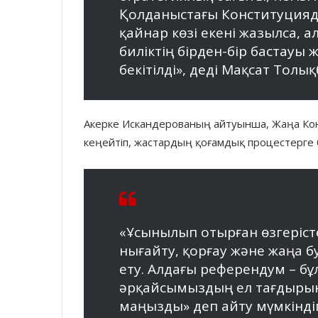
Қолданыстағы Конституцияда
қайнар көзі екені жазылса, а
биліктің бірден-бір бастауы ж
бекітілді», деді Мақсат Толық
Акерке Искандерованың айтуынша, Жаңа Ко
кеңейтіп, жастардың қоғамдық процестерге 
«Ұсынылып отырған өзгерістер
нығайту, қорғау және жаңа б
ету. Алдағы референдум – бұ
әрқайсымыздың ел тағдырына 
маңызды» деп айту мүмкіндіг