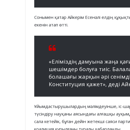
Сонымен қатар Айкерім Есенәлі елдің құқықты
екенін атап өтті.
«Еліміздің дамуына жаңа қа
шешімдер болуға тиіс. Бал
болашағы жарқын әрі сенімді
Конституция қажет», деді Айк
Ұйымдастырушылардың мәлімдеуінше, іс-шара
түсіндіру науқаны аясындағы алғашқы ауқым
сала кетейік, бұған дейін жетекші саяси парт
коалиция құрылғаны туралы хабарланды.