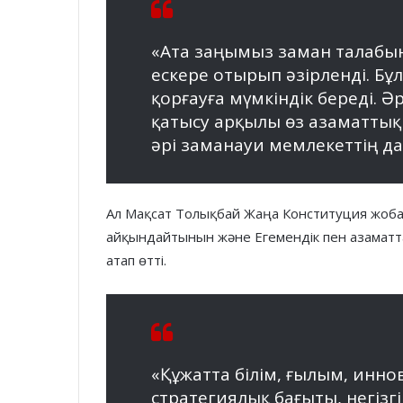
«Ата заңымыз заман талабын
ескере отырып әзірленді. Бұ
қорғауға мүмкіндік береді. 
қатысу арқылы өз азаматтық 
әрі заманауи мемлекеттің дам
Ал Мақсат Толықбай Жаңа Конституция жоб
айқындайтынын және Егемендік пен азаматта
атап өтті.
«Құжатта білім, ғылым, инн
стратегиялық бағыты, негізг