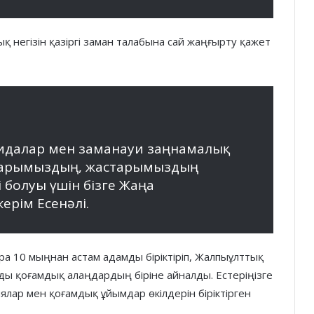
қ негізін қазіргі заман талабына сай жаңғырту қажет
ғидалар мен заманауи заңнамалық
аларымыздың, жастарымыздың
 болуы үшін бізге Жаңа
ерім Есенәлі.
 10 мыңнан астам адамды біріктіріп, Жалпыұлттық
ды қоғамдық алаңдардың біріне айналды. Естеріңізге
иялар мен қоғамдық ұйымдар өкілдерін біріктірген