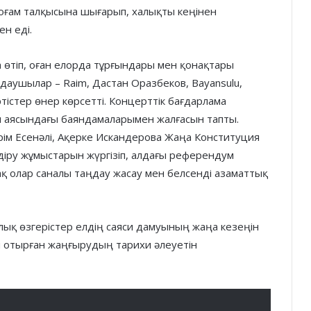
қоғам талқысына шығарып, халықты кеңінен
н еді.
өтіп, оған елорда тұрғындары мен қонақтары
даушылар – Raim, Дастан Оразбеков, Bayansulu,
тістер өнер көрсетті. Концерттік бағдарлама
 аясындағы баяндамаларымен жалғасын тапты.
ім Есенәлі, Ақерке Искандерова Жаңа Конституция
діру жұмыстарын жүргізіп, алдағы референдум
ақ олар саналы таңдау жасау мен белсенді азаматтық
ық өзгерістер елдің саяси дамуының жаңа кезеңін
п отырған жаңғырудың тарихи әлеуетін