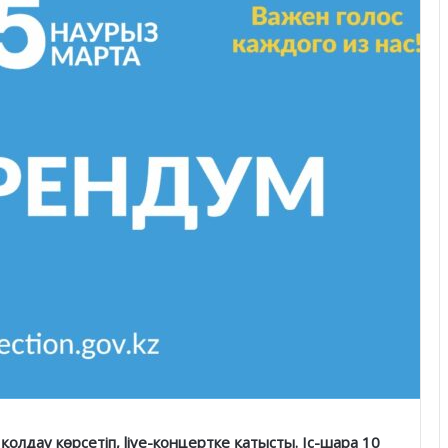
лдау көрсетіп, live-концертке қатысты. Іс-шара 10