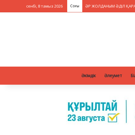
сенбі, 8 тамыз 2026
Соңғы
ӘР ЖОЛДАНЫМ ӘДІЛ ҚАРА
Әкімдік
Әлеумет
Бі