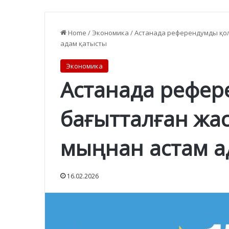
Home
/
Экономика
/
Астанада референдумды қол
адам қатысты
Экономика
Астанада рефер
бағытталған жас
мыңнан астам а
16.02.2026