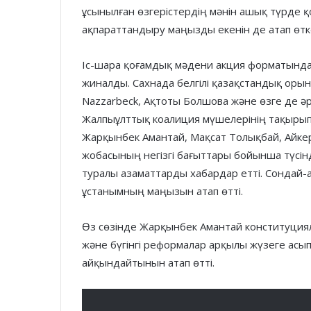
ұсынылған өзгерістердің мәнін ашық түрде 
ақпараттандыру маңызды екенін де атап өтке
Іс-шара қоғамдық мәдени акция форматында 
жиналды. Сахнада белгілі қазақстандық орын
Nazzarbeck, Ақтоты Болшова және өзге де әр
Жалпыұлттық коалиция мүшелерінің тақырып
Жарқынбек Амантай, Мақсат Толықбай, Айкер
жобасының негізгі бағыттары бойынша түсін
туралы азаматтарды хабардар етті. Сондай-
ұстанымның маңызын атап өтті.
Өз сөзінде Жарқынбек Амантай конституциял
және бүгінгі реформалар арқылы жүзеге асы
айқындайтынын атап өтті.