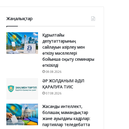
Жаңалықтар
Құрылтайы
депутаттарының
сайлауын әзірлеу мен
өткізу мәселелері
бойынша оқыту семинары
өткізілді
08.08.2026
ӘР ЖОЛДАНЫМ ӘДІЛ
ҚАРАЛУҒА ТИІС
07.08.2026
Жасанды интеллект,
болашақ мамандықтар
және ауылдағы кадрлар:
партиялар теледебатта