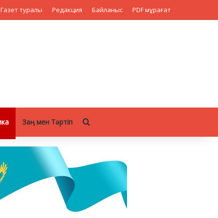
Газет туралы
Редакция
Байланыс
PDF мұрағат
Search for
ика
Заң мен Тәртіп