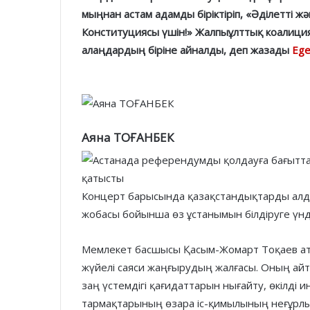
мыңнан астам адамды біріктіріп, «Әділетті 
Конституциясы үшін!» Жалпыұлттық коалици
алаңдардың біріне айналды, деп жазады
Ege
Аяна ТОҒАНБЕК
Концерт барысында қазақстандықтарды алд
жобасы бойынша өз ұстанымын білдіруге үн
Мемлекет басшысы Қасым-Жомарт Тоқаев атап
жүйелі саяси жаңғырудың жалғасы. Оның айту
заң үстемдігі қағидаттарын нығайту, өкілді 
тармақтарының өзара іс-қимылының неғұрлы