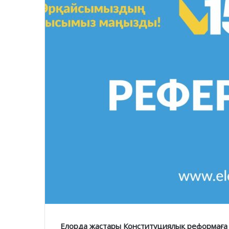
Елорда жастары Конституциялық реформаға қо