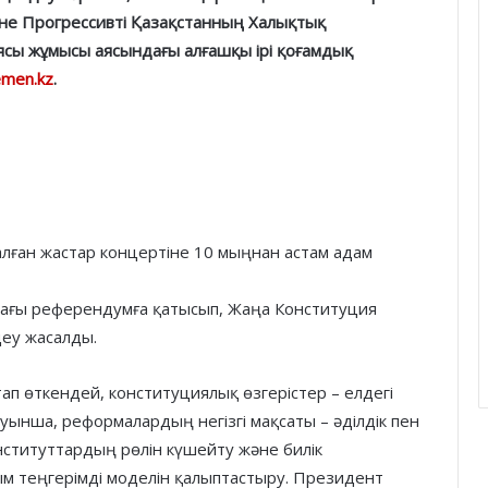
және Прогрессивті Қазақстанның Халықтық
ясы жұмысы аясындағы алғашқы ірі қоғамдық
men.kz
.
ағы референдумға қатысып, Жаңа Конституция
деу жасалды.
 өткендей, конституциялық өзгерістер – елдегі
ынша, реформалардың негізгі мақсаты – әділдік пен
институттардың рөлін күшейту және билік
м теңгерімді моделін қалыптастыру. Президент