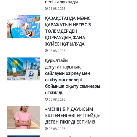
нені талқылады
06.08.2026
ҚАЗАҚСТАНДА МӘМС
ҚАРАЖАТЫН НЕГІЗСІЗ
ТӨЛЕМДЕРДЕН
ҚОРҒАУДЫҢ ЖАҢА
ЖҮЙЕСІ ҚҰРЫЛУДА
05.08.2026
Құрылтайы
депутаттарының
сайлауын әзірлеу мен
өткізу мәселелері
бойынша оқыту семинары
өткізілді.
05.08.2026
«МЕНІҢ БІР ДАУЫСЫМ
ЕШТЕҢЕНІ ӨЗГЕРТПЕЙДІ»
ДЕГЕН ПІКІРДІ ЕСТИМІЗ
05.08.2026