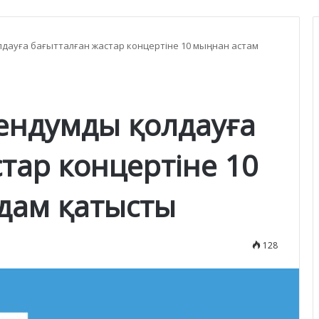
дауға бағытталған жастар концертіне 10 мыңнан астам
ендумды қолдауға
тар концертіне 10
дам қатысты
128