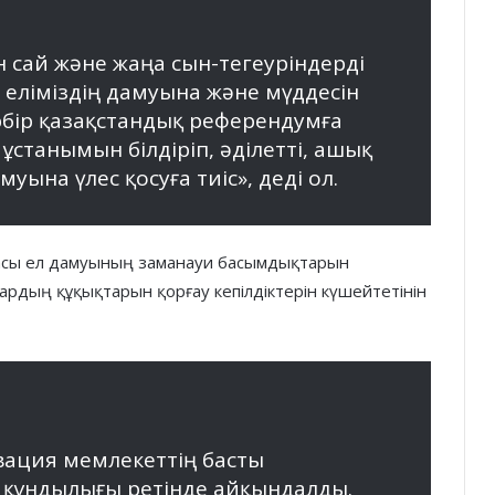
 сай және жаңа сын-тегеуріндерді
л еліміздің дамуына және мүддесін
Әрбір қазақстандық референдумға
ұстанымын білдіріп, әділетті, ашық
уына үлес қосуға тиіс», деді ол.
асы ел дамуының заманауи басымдықтарын
рдың құқықтарын қорғау кепілдіктерін күшейтетінін
овация мемлекеттің басты
і құндылығы ретінде айқындалды.