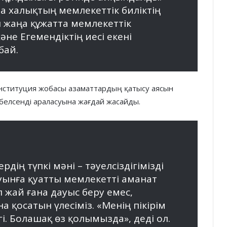
 халықтың мемлекеттік биліктің
л жаңа құжатта мемлекеттік
әне Егемендіктің иесі екені
бай.
нституция жобасы азаматтардың қатысу аясын
белсенді араласуына жағдай жасайды.
дің түпкі мәні – тәуелсіздігімізді
уынға қуатты мемлекетті аманат
л жай ғана дауыс беру емес,
қосатын үлесіміз. «Менің пікірім
і. Болашақ өз қолымызда», деді ол.