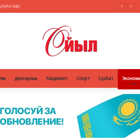
ЛУҒА ТИІС
лім
Денсаулық
Мәдениет
Спорт
Сұхбат
Эконом