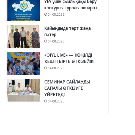
ҮЕҰ үшін сыйлықақы беру
конкурсы туралы ақпарат
04.08.2026
Қайыңдыда төрт жаңа
пәтер
04.08.2026
«OIYL LIVE» — КӨҢІЛДІ
КЕШТІ БІРГЕ ӨТКІЗЕЙІК!
04.08.2026
СЕМИНАР САЙЛАУДЫ
САПАЛЫ ӨТКІЗУГЕ
ҮЙРЕТЕДІ
04.08.2026