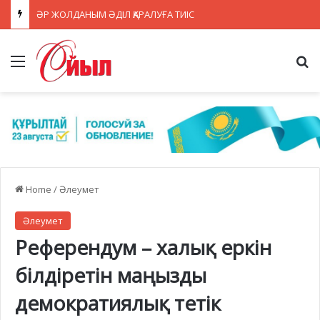
ӘР ЖОЛДАНЫМ ӘДІЛ ҚАРАЛУҒА ТИІС
Menu
Se
Home
/
Әлеумет
Әлеумет
Референдум – халық еркін
білдіретін маңызды
демократиялық тетік