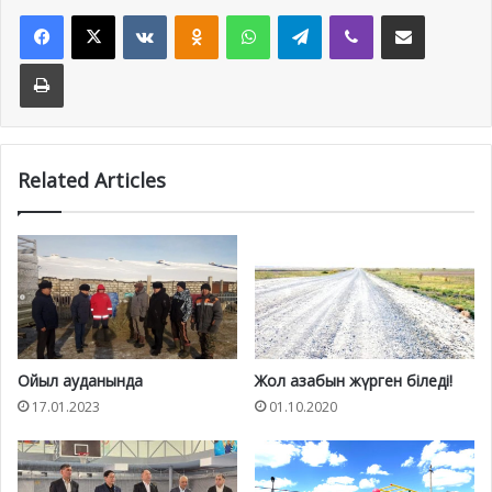
Facebook
X
VKontakte
Odnoklassniki
WhatsApp
Telegram
Viber
Share via Email
Print
Related Articles
Ойыл ауданында
Жол азабын жүрген біледі!
17.01.2023
01.10.2020