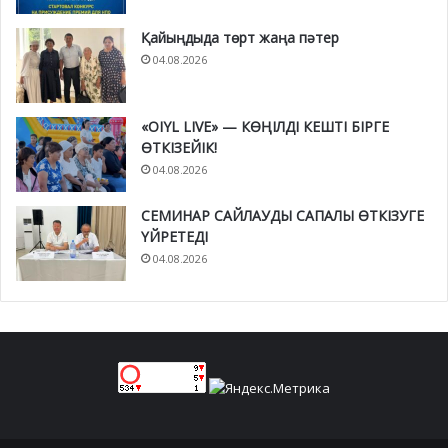
Қайыңдыда төрт жаңа пәтер
04.08.2026
«OIYL LIVE» — КӨҢІЛДІ КЕШТІ БІРГЕ
ӨТКІЗЕЙІК!
04.08.2026
СЕМИНАР САЙЛАУДЫ САПАЛЫ ӨТКІЗУГЕ
ҮЙРЕТЕДІ
04.08.2026