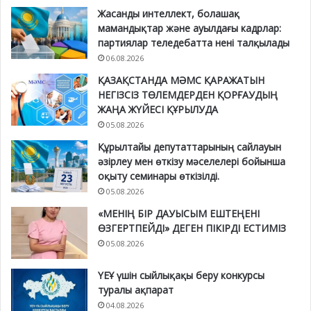
Жасанды интеллект, болашақ
мамандықтар және ауылдағы кадрлар:
партиялар теледебатта нені талқылады
06.08.2026
ҚАЗАҚСТАНДА МӘМС ҚАРАЖАТЫН
НЕГІЗСІЗ ТӨЛЕМДЕРДЕН ҚОРҒАУДЫҢ
ЖАҢА ЖҮЙЕСІ ҚҰРЫЛУДА
05.08.2026
Құрылтайы депутаттарының сайлауын
әзірлеу мен өткізу мәселелері бойынша
оқыту семинары өткізілді.
05.08.2026
«МЕНІҢ БІР ДАУЫСЫМ ЕШТЕҢЕНІ
ӨЗГЕРТПЕЙДІ» ДЕГЕН ПІКІРДІ ЕСТИМІЗ
05.08.2026
ҮЕҰ үшін сыйлықақы беру конкурсы
туралы ақпарат
04.08.2026