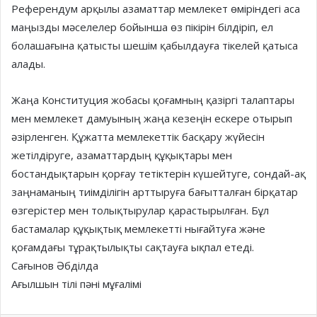
Референдум арқылы азаматтар мемлекет өміріндегі аса
маңызды мәселелер бойынша өз пікірін білдіріп, ел
болашағына қатысты шешім қабылдауға тікелей қатыса
алады.
Жаңа Конституция жобасы қоғамның қазіргі талаптары
мен мемлекет дамуының жаңа кезеңін ескере отырып
әзірленген. Құжатта мемлекеттік басқару жүйесін
жетілдіруге, азаматтардың құқықтары мен
бостандықтарын қорғау тетіктерін күшейтуге, сондай-ақ
заңнаманың тиімділігін арттыруға бағытталған бірқатар
өзгерістер мен толықтырулар қарастырылған. Бұл
бастамалар құқықтық мемлекетті нығайтуға және
қоғамдағы тұрақтылықты сақтауға ықпал етеді.
Сағынов Әбділда
Ағылшын тілі пәні мұғалімі