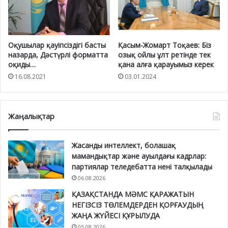
Оқушылар қауіпсіздігі басты
Қасым-Жомарт Тоқаев: Біз
назарда, Дәстүрлі форматта
озық ойлы ұлт ретінде тек
оқиды…
қана алға қарауымыз керек
16.08.2021
03.01.2024
Жаңалықтар
Жасанды интеллект, болашақ
мамандықтар және ауылдағы кадрлар:
партиялар теледебатта нені талқылады
06.08.2026
ҚАЗАҚСТАНДА МӘМС ҚАРАЖАТЫН
НЕГІЗСІЗ ТӨЛЕМДЕРДЕН ҚОРҒАУДЫҢ
ЖАҢА ЖҮЙЕСІ ҚҰРЫЛУДА
05.08.2026