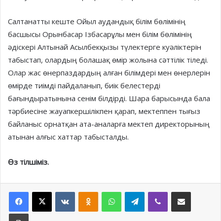
Салтанатты кеште Ойыл аудандық білім бөлімінің
басшысы Орынбасар Ізбасарұлы мен білім бөлімінің
әдіскері Алтынай Асылбекқызы түлектерге куәліктерін
табыстап, олардың болашақ өмір жолына сәттілік тіледі.
Олар жас өнерпаздардың алған білімдері мен өнерлерін
өмірде тиімді пайдаланып, биік белестерді
бағындыратынына сенім білдірді. Шара барысында бала
тәрбиесіне жауапкершілікпен қарап, мектеппен тығыз
байланыс орнатқан ата-аналарға мектеп директорының
атынан алғыс хаттар табысталды.
Өз тілшіміз.
Facebook
X
VKontakte
Odnoklassniki
WhatsApp
Telegram
Viber
Share via Email
Print