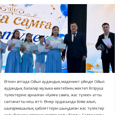
Өткен аптада Ойыл аудандық мәдениет үйінде Ойыл
аудандық балалар музыка мектебінің мектеп бітіруші
түлектеріне арналған «Қияға самға, жас түлек!» атты
салтанатты кеш өтті. Өнер ордасында білім алып,
шығармашылық қабілеттерін шыңдаған жас түлектер
үшін бұл кеш ерекше әсерге толы болды. Салтанатты