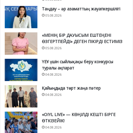
Таңдау – әр азаматтың жауапкершілігі
05.08.2026
«МЕНІҢ БІР ДАУЫСЫМ ЕШТЕҢЕНІ
ӨЗГЕРТПЕЙДІ» ДЕГЕН ПІКІРДІ ЕСТИМІЗ
05.08.2026
ҮЕҰ үшін сыйлықақы беру конкурсы
туралы ақпарат
04.08.2026
Қайыңдыда төрт жаңа пәтер
04.08.2026
«OIYL LIVE» — КӨҢІЛДІ КЕШТІ БІРГЕ
ӨТКІЗЕЙІК!
04.08.2026