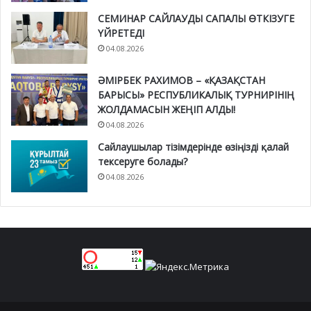
СЕМИНАР САЙЛАУДЫ САПАЛЫ ӨТКІЗУГЕ
ҮЙРЕТЕДІ
04.08.2026
ӘМІРБЕК РАХИМОВ – «ҚАЗАҚСТАН
БАРЫСЫ» РЕСПУБЛИКАЛЫҚ ТУРНИРІНІҢ
ЖОЛДАМАСЫН ЖЕҢІП АЛДЫ!
04.08.2026
Сайлаушылар тізімдерінде өзіңізді қалай
тексеруге болады?
04.08.2026