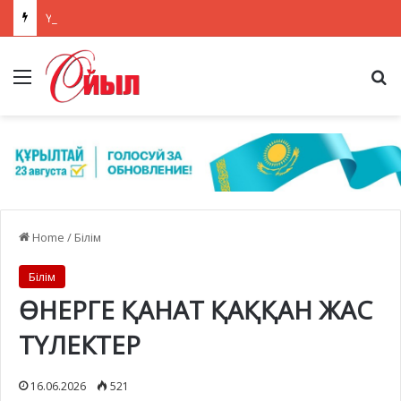
ҮЕҰ үшін сыйлықақы беру конкурсы туралы ақпарат
Menu
Se
Home
/
Білім
Білім
ӨНЕРГЕ ҚАНАТ ҚАҚҚАН ЖАС
ТҮЛЕКТЕР
16.06.2026
521