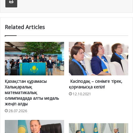
Related Articles
Қазақстан құрамасы
Кәсіподақ – сенімге тірек,
Халықаралық
қорғанысқа кепіл!
математикалық
12.10.2021
олимпиадада алты медаль
жеңіп алды
28.07.2026