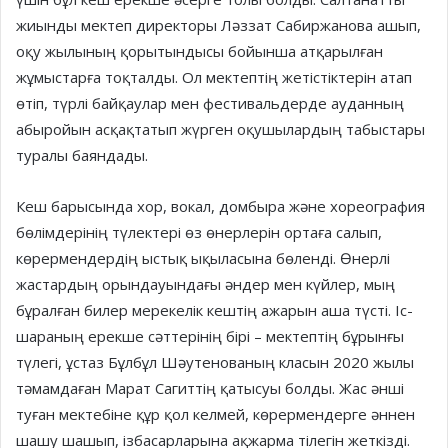
жиынды мектеп директоры Ләззат Сабиржанова ашып,
оқу жылының қорытындысы бойынша атқарылған
жұмыстарға тоқталды. Ол мектептің жетістіктерін атап
өтіп, түрлі байқаулар мен фестивальдерде ауданның
абыройын асқақтатып жүрген оқушылардың табыстары
туралы баяндады.
Кеш барысында хор, вокал, домбыра және хореография
бөлімдерінің түлектері өз өнерлерін ортаға салып,
көрермендердің ыстық ықыласына бөленді. Өнерлі
жастардың орындауындағы әндер мен күйлер, мың
бұралған билер мерекелік кештің ажарын аша түсті. Іс-
шараның ерекше сәттерінің бірі – мектептің бұрынғы
түлегі, ұстаз Бұлбұл Шәутенованың класын 2020 жылы
тәмамдаған Марат Сагиттің қатысуы болды. Жас әнші
туған мектебіне құр қол келмей, көрермендерге әннен
шашу шашып, ізбасарларына ақжарма тілегін жеткізді.