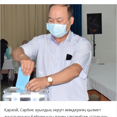
Қараой, Сарбие ауылдық округі әкімдерінің қызмет
ауыстыруына байланысты өткен сәрсенбіде «Шұғыла»