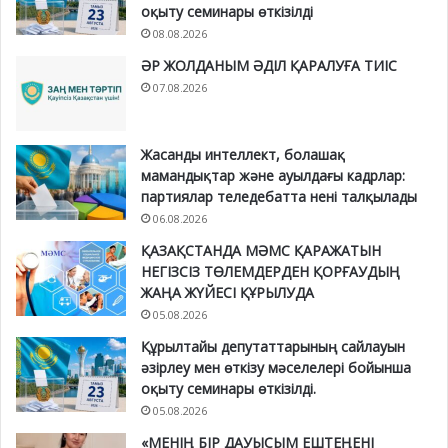
оқыту семинары өткізілді
08.08.2026
ӘР ЖОЛДАНЫМ ӘДІЛ ҚАРАЛУҒА ТИІС
07.08.2026
Жасанды интеллект, болашақ
мамандықтар және ауылдағы кадрлар:
партиялар теледебатта нені талқылады
06.08.2026
ҚАЗАҚСТАНДА МӘМС ҚАРАЖАТЫН
НЕГІЗСІЗ ТӨЛЕМДЕРДЕН ҚОРҒАУДЫҢ
ЖАҢА ЖҮЙЕСІ ҚҰРЫЛУДА
05.08.2026
Құрылтайы депутаттарының сайлауын
әзірлеу мен өткізу мәселелері бойынша
оқыту семинары өткізілді.
05.08.2026
«МЕНІҢ БІР ДАУЫСЫМ ЕШТЕҢЕНІ