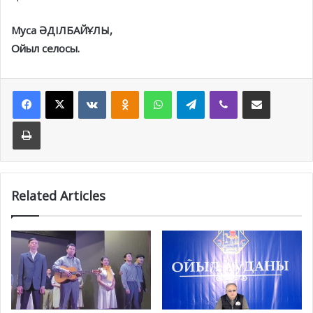
Муса ӘДІЛБАЙҰЛЫ,
Ойыл селосы.
Facebook
X
VKontakte
Odnoklassniki
WhatsApp
Telegram
Viber
Share via Email
Print
Related Articles