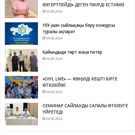
ӨЗГЕРТПЕЙДІ» ДЕГЕН ПІКІРДІ ЕСТИМІЗ
05.08.2026
ҮЕҰ үшін сыйлықақы беру конкурсы
туралы ақпарат
04.08.2026
Қайыңдыда төрт жаңа пәтер
04.08.2026
«OIYL LIVE» — КӨҢІЛДІ КЕШТІ БІРГЕ
ӨТКІЗЕЙІК!
04.08.2026
СЕМИНАР САЙЛАУДЫ САПАЛЫ ӨТКІЗУГЕ
ҮЙРЕТЕДІ
04.08.2026