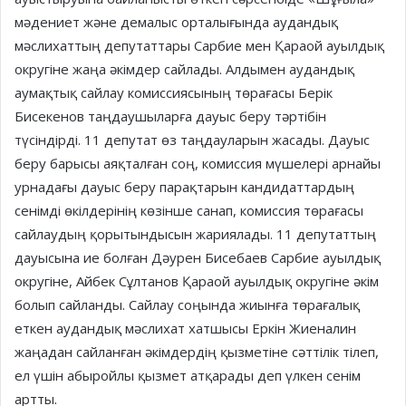
мәдениет және демалыс орталығында аудандық
мәслихаттың депутаттары Сарбие мен Қараой ауылдық
округіне жаңа әкімдер сайлады. Алдымен аудандық
аумақтық сайлау комиссиясының төрағасы Берік
Бисекенов таңдаушыларға дауыс беру тәртібін
түсіндірді. 11 депутат өз таңдауларын жасады. Дауыс
беру барысы аяқталған соң, комиссия мүшелері арнайы
урнадағы дауыс беру парақтарын кандидаттардың
сенімді өкілдерінің көзінше санап, комиссия төрағасы
сайлаудың қорытындысын жариялады. 11 депутаттың
дауысына ие болған Дәурен Бисебаев Сарбие ауылдық
округіне, Айбек Сұлтанов Қараой ауылдық округіне әкім
болып сайланды. Сайлау соңында жиынға төрағалық
еткен аудандық мәслихат хатшысы Еркін Жиеналин
жаңадан сайланған әкімдердің қызметіне сәттілік тілеп,
ел үшін абыройлы қызмет атқарады деп үлкен сенім
артты.