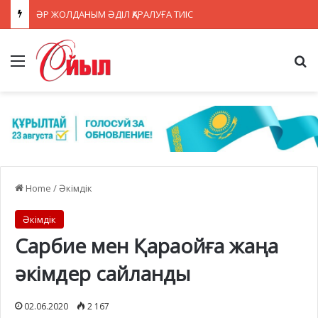
ӘР ЖОЛДАНЫМ ӘДІЛ ҚАРАЛУҒА ТИІС
Menu
Se
Home
/
Әкімдік
Әкімдік
Сарбие мен Қараойға жаңа
әкімдер сайланды
02.06.2020
2 167