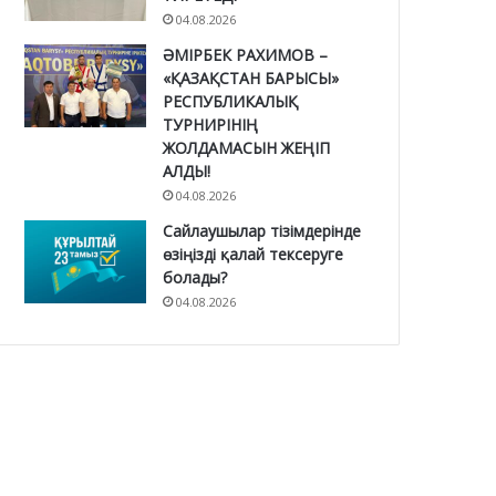
04.08.2026
ӘМІРБЕК РАХИМОВ –
«ҚАЗАҚСТАН БАРЫСЫ»
РЕСПУБЛИКАЛЫҚ
ТУРНИРІНІҢ
ЖОЛДАМАСЫН ЖЕҢІП
АЛДЫ!
04.08.2026
Сайлаушылар тізімдерінде
өзіңізді қалай тексеруге
болады?
04.08.2026