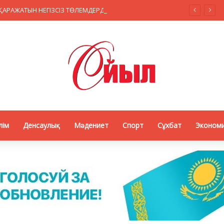
ҚАЗАҚСТАНДА МӘМС ҚАРАЖАТЫН НЕГІЗСІЗ ТӨЛЕМДЕРДЕН ҚОРҒАУДЫҢ ЖАҢА ЖҮЙЕСІ ҚҰРЫЛУДА
лім
Денсаулық
Мәдениет
Спорт
Сұхбат
Эконом