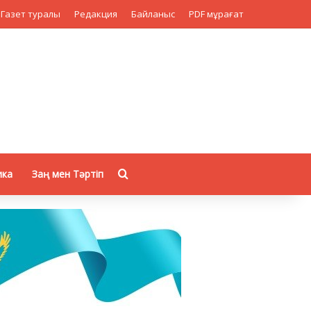
Газет туралы
Редакция
Байланыс
PDF мұрағат
Search for
ика
Заң мен Тәртіп