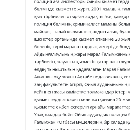
полиция аға инспекторы сынды қызметтерді
бөлімінде қызметте жүріп, 2001 жылдың тамыз
қыз тәрбиелеп отырған ардақты әке, қамқор
полиция бөлімінің криминалист маманы болы
майоры, талай қылмыстың алдын алып, бұз
ішкі істер органында қызмет еткеніне 20 ж
бөленіп, түрлі марапаттардың иегері де бол
Айдынғалиұлының жары Марал Ғалымжанның д
тәрбиесін, жауапты қызметін қатар алып жүр
елдің тыныштығын қадағалаған Марал Ғалым
Алғашқы оқу жолын Ақтөбе педагоикалық кол
заң факультетін бітіріп, Ойыл ауданынының і
кейіннен жасы кәмілетке толмағандар істері
қызметтерді атқарып келе жатқанына 25 жы
қызметте еңбегі ескеріліп арнайы марапатта
Ұзақ жылдар бойы Ойыл аудандық полиция б
Ғалымжан «Отбасы мүшелерінің бір салада қы
арттырады. Ел тыныштығы мен отбасы береке