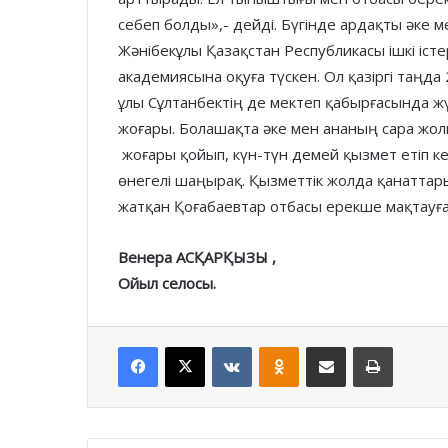
себеп болды»,- дейді. Бүгінде ардақты әке 
Жәнібекұлы Қазақстан Республикасы ішкі іст
академиясына оқуға түскен. Ол қазіргі таңда
ұлы Сұлтанбектің де мектеп қабырғасында ж
жоғары. Болашақта әке мен ананың сара жолы
жоғары қойып, күн-түн демей қызмет етіп ке
өнегелі шаңырақ. Қызметтік жолда қанаттары
жатқан Қоғабаевтар отбасы ерекше мақтауға
Венера АСҚАРҚЫЗЫ ,
Ойыл селосы.
Facebook
X
VKontakte
Odnoklassniki
Share via Email
Print