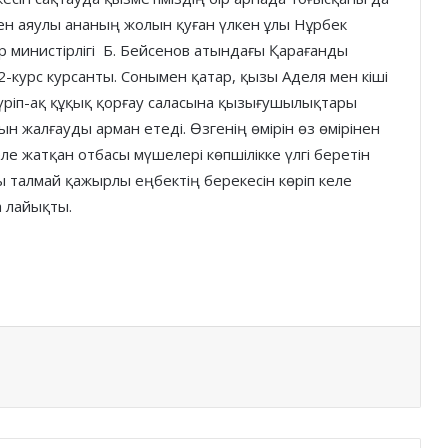
мен аяулы ананың жолын қуған үлкен ұлы Нұрбек
ер министірлігі Б. Бейсенов атындағы Қарағанды
 2-курс курсанты. Сонымен қатар, қызы Аделя мен кіші
үріп-ақ құқық қорғау саласына қызығушылықтары
н жалғауды арман етеді. Өзгенің өмірін өз өмірінен
ле жатқан отбасы мүшелері көпшілікке үлгі беретін
 талмай қажырлы еңбектің берекесін көріп келе
 лайықты.