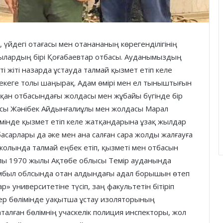
, үйдегі отағасы мен отанананың көрегенділігінің
асылардың бірі Қоғабаевтар отбасы. Ауданымыздың
іпті жіті назарда ұстауда талмай қызмет етіп келе
екеге толы шаңырақ. Адам өмірі мен ел тыныштығын
қан отбасындағы жолдасы мен жұбайы бүгінде бір
асы Жәнібек Айдынғалиұлы мен жолдасы Марал
інде қызмет етіп келе жатқандарына ұзақ жылдар
басарлары да әке мен ана салған сара жолды жалғауға
ау жолында талмай еңбек етіп, қызметі мен отбасын
ұлы 1970 жылы Ақтөбе облысы Темір ауданында
 Жамбыл облсында отан алдындағы адал борышын өтеп
р» университетіне түсіп, заң факультетін бітіріп
ер бөлімінде уақытша ұстау изоляторының
аталған бөлімнің учаскелік полиция инспекторы, жол