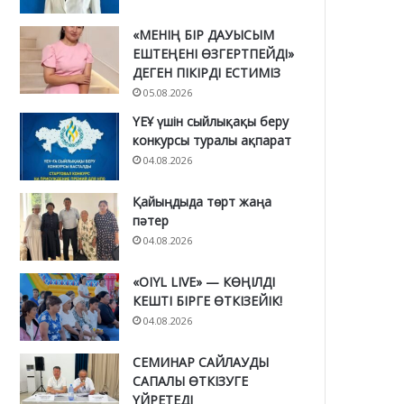
«МЕНІҢ БІР ДАУЫСЫМ
ЕШТЕҢЕНІ ӨЗГЕРТПЕЙДІ»
ДЕГЕН ПІКІРДІ ЕСТИМІЗ
05.08.2026
ҮЕҰ үшін сыйлықақы беру
конкурсы туралы ақпарат
04.08.2026
Қайыңдыда төрт жаңа
пәтер
04.08.2026
«OIYL LIVE» — КӨҢІЛДІ
КЕШТІ БІРГЕ ӨТКІЗЕЙІК!
04.08.2026
СЕМИНАР САЙЛАУДЫ
САПАЛЫ ӨТКІЗУГЕ
ҮЙРЕТЕДІ