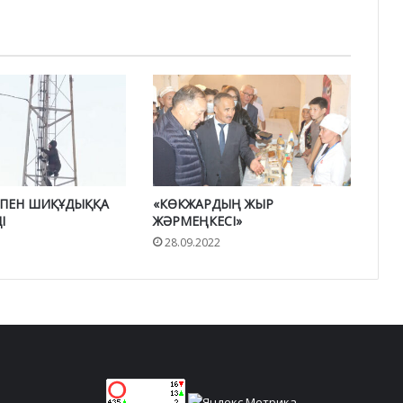
 ПЕН ШИҚҰДЫҚҚА
«КӨКЖАРДЫҢ ЖЫР
І
ЖӘРМЕҢКЕСІ»
28.09.2022