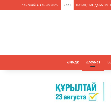
бейсенбі, 6 тамыз 2026
Соңғы
Әкімдік
Әлеумет
Бі