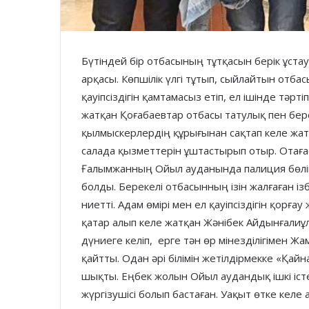
Бүтіндей бір отбасының тұтқасын берік ұстау
арқасы. Көпшілік үлгі тұтып, сыйлайтын отб
қауіпсіздігін қамтамасыз етіп, ел ішінде тәрт
жатқан Қоғабаевтар отбасы татулық пен бер
қылмыскерлердің құрығынан сақтап келе жат
салада қызметтерін ұштастырып отыр. Отағ
Ғалымжанның Ойыл ауданында палиция бөлім
болды. Берекелі отбасынның ізін жалғаған із
ниетті. Адам өмірі мен ел қауіпсіздігін қорғ
қатар алып келе жатқан Жәнібек Айдынғали
дүниеге келіп, ерге тән өр мінезділігімен
қайтты. Одан әрі білімін жетілдірмекке «Қайна
шықты. Еңбек жолын Ойыл аудандық ішкі іст
жүргізушісі болып бастаған. Уақыт өтке келе 