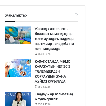
Жаңалықтар
Жасанды интеллект,
болашақ мамандықтар
және ауылдағы кадрлар:
партиялар теледебатта
нені талқылады
06.08.2026
ҚАЗАҚСТАНДА МӘМС
ҚАРАЖАТЫН НЕГІЗСІЗ
ТӨЛЕМДЕРДЕН
ҚОРҒАУДЫҢ ЖАҢА
ЖҮЙЕСІ ҚҰРЫЛУДА
05.08.2026
Таңдау – әр азаматтың
жауапкершілігі
05.08.2026