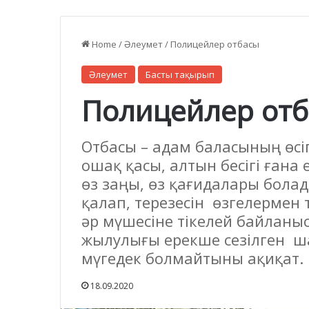
Home
/
Әлеумет
/
Полицейлер отбасы
Әлеумет
Басты тақырып
Полицейлер от
Отбасы – адам баласының өсіп
ошақ қасы, алтын бесігі ғана
өз заңы, өз қағидалары болады
қалап, терезесін өзгелермен 
әр мүшесіне тікелей байланы
жылулығы ерекше сезілген ш
мүгедек болмайтыны ақиқат.
18.09.2020