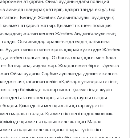
 аброймен атқарған. Ойыл ауданындағы полиция
 айында шаңырақ көтеріп, қазіргі таңда екі ұл, бір
 отағасы. Бүгінде Жәнібек Айдынғалиұлы аудандық
п қызмет атқарып жатыр. Қызметтік шені полиция
ақылардың жолын кескен Жәнібек Айдынғалиұлының
ыл толды. Осы жылдар аралығында елдің алғысына
ды. Аудан тыныштығын кірпік қақпай күзетуде Жәнібек
а еңбегі орасан зор. Отбасы, ошақ қасы мен бала
ген батыр ана, аяулы жар. Жолдасымен бірге тәуелсіз
жан Ойыл ауданы Сарбие ауылында дүниеге келген.
леджін аяқтағаннан кейін «Қайнар» университетінің
шкі істер бөлімінде паспортиска қызметінде жүріп
 жөніндегі аға инспекторы, аға анықтаушы сынды
л болды. Қиындығы мен қызығы қатар жүретін
рмен марапатталды. Қызметтік шені подполковник.
өлімінде қызмет атқарып келе жатқан Марал
змет атқарып келе жатқаны өзара түсіністікті
сін сақтауда қызметіміздің бір арнада тоғысқаны да