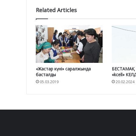
Related Articles
«Жастар күні» саралжында
БЕСТAМAҚ
басталды
«kcell» КЕЛД
05.03.2019
20.02.2024