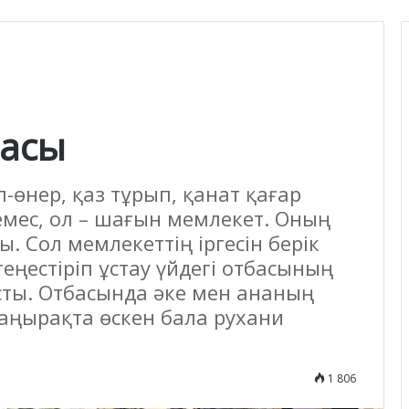
басы
-өнер, қаз тұрып, қанат қағар
 емес, ол – шағын мемлекет. Оның
. Сол мемлекеттің іргесін берік
теңестіріп ұстау үйдегі отбасының
сты. Отбасында әке мен ананың
аңырақта өскен бала рухани
1 806