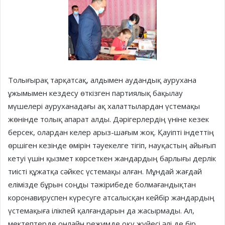
Толығырақ тарқатсақ, алдымен аудандық аурухана
ұжымымен кездесу өткізген партиялық бақылау
мүшелері ауруханадағы ақ халаттылардан үстемақы
жөнінде толық апарат алды. Дәрігерлердің үніне кезек
берсек, олардан келер арыз-шағым жоқ. Қауіпті індеттің
өршіген кезінде өмірін тәуекелге тігіп, науқастың айығып
кетуі үшін қызмет көрсеткен жандардың барлығы дерлік
тиісті құжатқа сәйкес үстемақы алған. Мұндай жағдай
елімізде бұрын соңды тәжірибеде болмағандықтан
коронавируспен күресуге атсалысқан кейбір жандардың
үстемақыға ілікпей қалғандарын да жасырмады. Ал,
мектептерде онлайн режимде оқу жүйесі әлі де бір