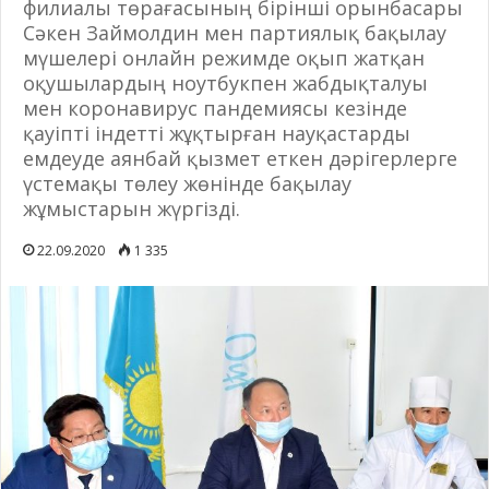
филиалы төрағасының бірінші орынбасары
Сәкен Займолдин мен партиялық бақылау
мүшелері онлайн режимде оқып жатқан
оқушылардың ноутбукпен жабдықталуы
мен коронавирус пандемиясы кезінде
қауіпті індетті жұқтырған науқастарды
емдеуде аянбай қызмет еткен дәрігерлерге
үстемақы төлеу жөнінде бақылау
жұмыстарын жүргізді.
22.09.2020
1 335