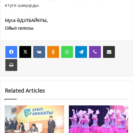
етуге шақырды.
Муса ӘДІЛБАЙҰЛЫ,
Ойыл селосы.
Facebook
X
VKontakte
Odnoklassniki
WhatsApp
Telegram
Viber
Share via Email
Print
Related Articles