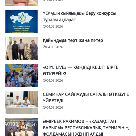
ҮЕҰ үшін сыйлықақы беру конкурсы
туралы ақпарат
04.08.2026
Қайыңдыда төрт жаңа пәтер
04.08.2026
«OIYL LIVE» — КӨҢІЛДІ КЕШТІ БІРГЕ
ӨТКІЗЕЙІК!
04.08.2026
СЕМИНАР САЙЛАУДЫ САПАЛЫ ӨТКІЗУГЕ
ҮЙРЕТЕДІ
04.08.2026
ӘМІРБЕК РАХИМОВ – «ҚАЗАҚСТАН
БАРЫСЫ» РЕСПУБЛИКАЛЫҚ ТУРНИРІНІҢ
ЖОЛДАМАСЫН ЖЕҢІП АЛДЫ!