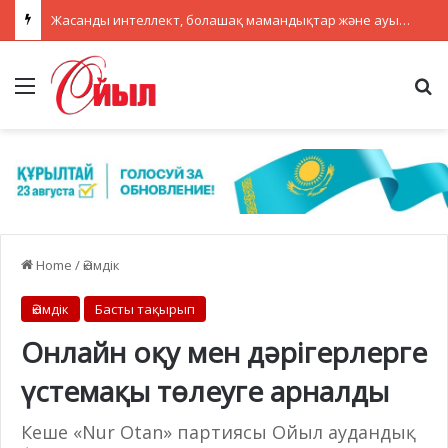
Жасанды интеллект, болашақ мамандықтар және ауылдағы кадрлар: партиялар теледебатта нені талқылады
Menu
Se
Home
/
Әкімдік
Әкімдік
Басты тақырып
Онлайн оқу мен дәрігерлерге
үстемақы төлеуге арналды
Кеше «Nur Otan» партиясы Ойыл аудандық