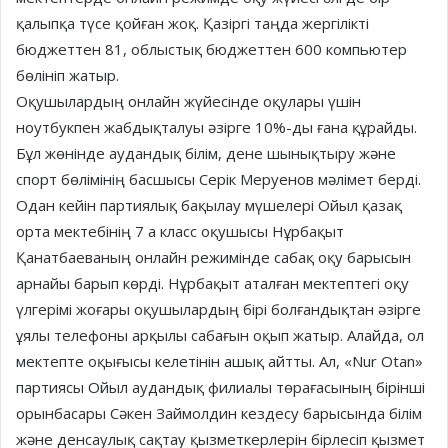
қалыпқа түсе қойған жоқ. Қазіргі таңда жергілікті
бюджеттен 81, облыстық бюджеттен 600 компьютер
бөлініп жатыр.
Оқушылардың онлайн жүйесінде оқулары үшін
ноутбукпен жабдықталуы әзірге 10%-ды ғана құрайды.
Бұл жөнінде аудандық білім, дене шынықтыру және
спорт бөлімінің басшысы Серік Меруенов мәлімет берді.
Одан кейін партиялық бақылау мүшелері Ойыл қазақ
орта мектебінің 7 а класс оқушысы Нұрбақыт
Қанатбаеваның онлайн режимінде сабақ оқу барысын
арнайы барып көрді. Нұрбақыт аталған мектептегі оқу
үлгерімі жоғары оқушылардың бірі болғандықтан әзірге
ұялы телефоны арқылы сабағын оқып жатыр. Алайда, ол
мектепте оқығысы келетінін ашық айтты. Ал, «Nur Otan»
партиясы Ойыл аудандық филиалы төрағасының бірінші
орынбасары Сәкен Займолдин кездесу барысында білім
және денсаулық сақтау қызметкерлерін бірлесіп қызмет