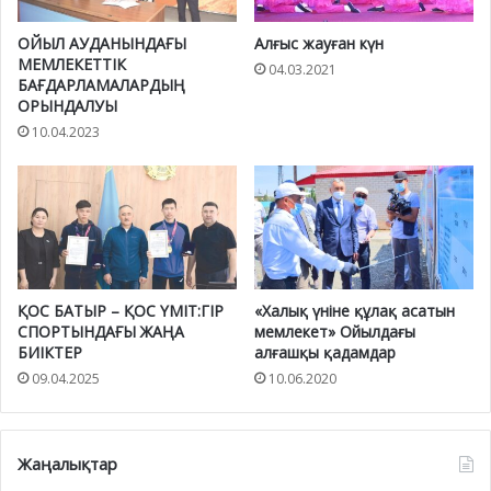
ОЙЫЛ АУДАНЫНДАҒЫ
Алғыс жауған күн
МЕМЛЕКЕТТІК
04.03.2021
БАҒДАРЛАМАЛАРДЫҢ
ОРЫНДАЛУЫ
10.04.2023
ҚОС БАТЫР – ҚОС ҮМІТ:ГІР
«Халық үніне құлақ асатын
СПОРТЫНДАҒЫ ЖАҢА
мемлекет» Ойылдағы
БИІКТЕР
алғашқы қадамдар
09.04.2025
10.06.2020
Жаңалықтар