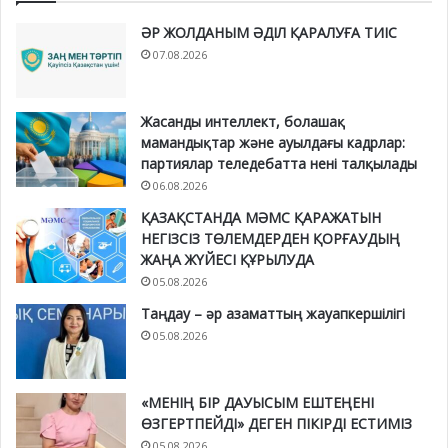
ӘР ЖОЛДАНЫМ ӘДІЛ ҚАРАЛУҒА ТИІС
07.08.2026
Жасанды интеллект, болашақ
мамандықтар және ауылдағы кадрлар:
партиялар теледебатта нені талқылады
06.08.2026
ҚАЗАҚСТАНДА МӘМС ҚАРАЖАТЫН
НЕГІЗСІЗ ТӨЛЕМДЕРДЕН ҚОРҒАУДЫҢ
ЖАҢА ЖҮЙЕСІ ҚҰРЫЛУДА
05.08.2026
Таңдау – әр азаматтың жауапкершілігі
05.08.2026
«МЕНІҢ БІР ДАУЫСЫМ ЕШТЕҢЕНІ
ӨЗГЕРТПЕЙДІ» ДЕГЕН ПІКІРДІ ЕСТИМІЗ
05.08.2026