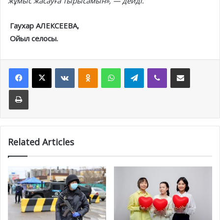
жұмыс жасауға тырысамын», — дейді.
Гаухар АЛЕКСЕЕВА,
Ойыл селосы.
Facebook
X
VKontakte
Odnoklassniki
WhatsApp
Telegram
Viber
Share via Email
Print
Related Articles