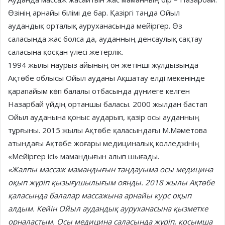
Өзінің арнайы білімі де бар. Қазіргі таңда Ойыл
аудандық орталық ауруханасында мейіргер. Өз
саласында жас болса да, ауданның денсаулық сақтау
саласына қосқан үлесі жетерлік.
1994 жылы наурыз айының он жетінші жұлдызында
Ақтөбе облысы Ойыл ауданы Ақшатау елді мекенінде
қарапайым көп балалы отбасында дүниеге келген
Назарбай үйдің ортаншы баласы. 2000 жылдан бастап
Ойыл ауданына қоныс аударып, қазір осы ауданның
тұрғыны. 2015 жылы Ақтөбе қаласындағы М.Мәметова
атындағы Ақтөбе жоғары медициналық колледжінің
«Мейіргер ісі» мамандығын алып шығады.
«Жалпы массаж мамандығын таңдауыма осы медицина
оқып жүріп қызығушылығым оянды. 2018 жылы Ақтөбе
қаласында балалар массажына арнайы курс оқып
алдым. Кейін Ойыл аудандық ауруханасына қызметке
орналастым. Осы медицина саласында жүріп, қосымша