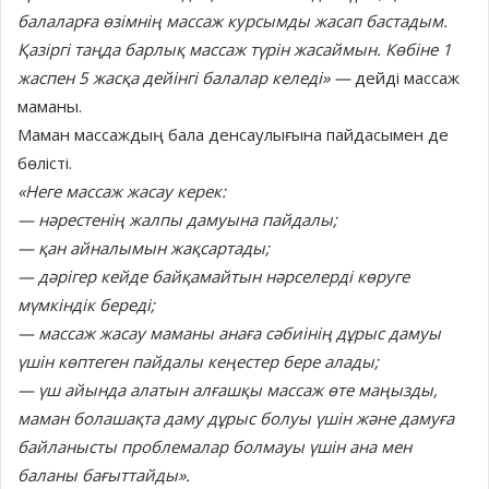
балаларға өзімнің массаж курсымды жасап бастадым.
Қазіргі таңда барлық массаж түрін жасаймын. Көбіне 1
жаспен 5 жасқа дейінгі балалар келеді» —
дейді массаж
маманы.
Маман массаждың бала денсаулығына пайдасымен де
бөлісті.
«Неге массаж жасау керек:
— нәрестенің жалпы дамуына пайдалы;
— қан айналымын жақсартады;
— дәрігер кейде байқамайтын нәрселерді көруге
мүмкіндік береді;
— массаж жасау маманы анаға сәбиінің дұрыс дамуы
үшін көптеген пайдалы кеңестер бере алады;
— үш айында алатын алғашқы массаж өте маңызды,
маман болашақта даму дұрыс болуы үшін және дамуға
байланысты проблемалар болмауы үшін ана мен
баланы бағыттайды».