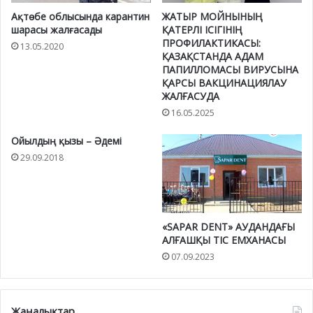
Ақтөбе облысында карантин
ЖАТЫР МОЙНЫНЫҢ
шарасы жалғасады
ҚАТЕРЛІ ІСІГІНІҢ
ПРОФИЛАКТИКАСЫ:
13.05.2020
ҚАЗАҚСТАНДА АДАМ
ПАПИЛЛОМАСЫ ВИРУСЫНА
ҚАРСЫ ВАКЦИНАЦИЯЛАУ
ЖАЛҒАСУДА
16.05.2025
Ойылдың қызы – Әдемі
29.09.2018
«SAPAR DENT» AУДAНДAҒЫ
АЛҒАШҚЫ ТІС EМХAНAСЫ
07.09.2023
Жаңалықтар