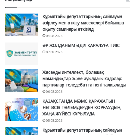
Құрылтайы депутаттарының сайлауын
әзірлеу мен өткізу мәселелері бойынша
оқыту семинары өткізілді
08.08.2026
ӘР ЖОЛДАНЫМ ӘДІЛ ҚАРАЛУҒА ТИІС
07.08.2026
Жасанды интеллект, болашақ
мамандықтар және ауылдағы кадрлар:
партиялар теледебатта нені талқылады
06.08.2026
ҚАЗАҚСТАНДА МӘМС ҚАРАЖАТЫН
НЕГІЗСІЗ ТӨЛЕМДЕРДЕН ҚОРҒАУДЫҢ
ЖАҢА ЖҮЙЕСІ ҚҰРЫЛУДА
05.08.2026
Құрылтайы депутаттарының сайлауын