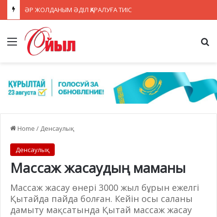
ӘР ЖОЛДАНЫМ ӘДІЛ ҚАРАЛУҒА ТИІС
Menu
Se
Home
/
Денсаулық
Денсаулық
Массаж жасаудың маманы
Массаж жасау өнері 3000 жыл бұрын ежелгі
Қытайда пайда болған. Кейін осы саланы
дамыту мақсатында Қытай массаж жасау