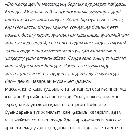
«Бір жасқа дейін массаждың барлық ауруларға пайдасы
болады. Мысалы, кей неврологиялық ауруларға дәрі
ішпей, массаж алған жақсы. Кейде бір бұлшық ет әлсіз,
енді бірі қатты болуы мүмкін, сондайда бұлшық етті
қозғап, босату керек. Ауырып ем іздегенше, ауырмайтын
жол ізде» дегендей, кез келген адам массажды ауырмай
тұрып, алдын ала ағзаны«тазарту», қан айналымын
жақсарту үшін алғаны абзал. Сонда ғана оның тиімділігі
мен пайдасы мол болады. Нәрестеге сауықтыру
жаттығуларын істеп, аурудың алдын-алуға мүмкіндік
бар»-
дейді Назарбай Мұхамбетқалиұлы.
Массаж ісіне қызығушылық танытқан ол осы кәсіппен үш
жылдан бері айналысып келеді. Осы үш жылда маман
тұрақты келушілерін қалыптастырған. Көбінесе
буындарына тұз жиналып, қан қысымы көтеріліп, адам
өзін жайсыз сезінген жағдайда дәрі-дәрмексіз массаж
арқылы емдеу әдісі қолданылатынын да тілге тиек етті.