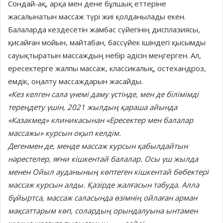
Сондай-ақ, арқа мен дене бұлшық еттеріне
жасалынатын массаж түрі жиі қолданылады екен.
Балаларда кездесетін жамбас сүйегінің дисплазия­­сы,
қисайған мойын, майтабан, бассүйек ішіндегі қысымды
сауықтыратын массаждың небір әдісін меңгерген. Ал,
ересектерге жалпы массаж, классикалық, остехандроз,
емдік, оңалту массаждарын жасайды.
«Кез келген сала үнемі даму үстінде, мен де білімімді
тереңдету үшін, 2021 жылдың қараша айында
«Казакмед» клиникасынан «Ересектер мен балалар
массажы» курсын оқып келдім.
Дегенмен де, менде массаж курсын қабылдайтын
нәрестелер, яғни кішкентай балалар. Осы үш жылда
менен Ойыл ауданының көптеген кішкентай бөбектері
массаж курсын алды. Қазірде жалғасын табуда. Алла
бұйыртса, массаж саласында өзімнің ойлаған арман
мақсаттарым көп, солардың орындалуына ынтамен