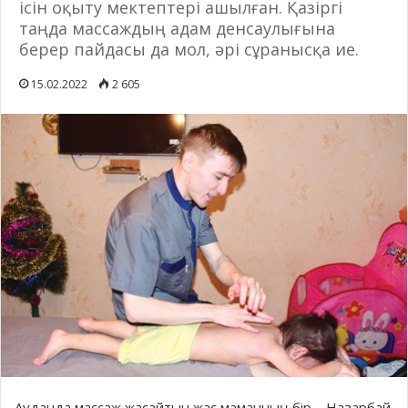
ісін оқыту мектептері ашылған. Қазіргі
таңда массаждың адам денсаулығына
берер пайдасы да мол, әрі сұранысқа ие.
15.02.2022
2 605
Ауданда массаж жасайтын жас маманның бір – Назарбай.