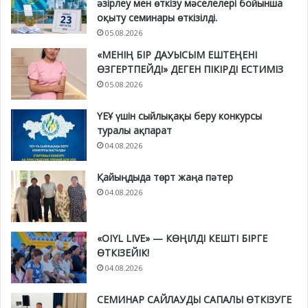
әзірлеу мен өткізу мәселелері бойынша
оқыту семинары өткізілді.
05.08.2026
«МЕНІҢ БІР ДАУЫСЫМ ЕШТЕҢЕНІ
ӨЗГЕРТПЕЙДІ» ДЕГЕН ПІКІРДІ ЕСТИМІЗ
05.08.2026
ҮЕҰ үшін сыйлықақы беру конкурсы
туралы ақпарат
04.08.2026
Қайыңдыда төрт жаңа пәтер
04.08.2026
«OIYL LIVE» — КӨҢІЛДІ КЕШТІ БІРГЕ
ӨТКІЗЕЙІК!
04.08.2026
СЕМИНАР САЙЛАУДЫ САПАЛЫ ӨТКІЗУГЕ