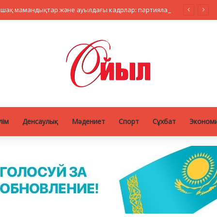
Жасанды интеллект, болашақ мамандықтар және ауылдағы кадрлар: партиялар теледебатта нені талқылады
лім
Денсаулық
Мәдениет
Спорт
Сұхбат
Эконом