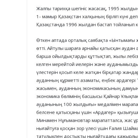
Жалпы тарихқа шегініс жасасақ, 1995 жылд
1- мамыр Қазақстан халқының бірлігі күні де
Қазақстанда 1996 жылдан бастап тойланып к
Өткен аптада орталық саябақта «Ынтымағы ж
өтті. Айтулы шараға арнайы қатысқан аудан әк
барша ойылдықтарды құттықтап, жылы лебізін 
келген мерейтой иелерін және ауданымызды
үлестерін қосып келе жатқан бірқатар жанда
ауданның құрметті азаматы, еңбек ардагер
жасымен, ауданның экономикасының дамуын
экономика бөлімінің басшысы Қайнар Ұлықпа
ауданының 100 жылдығы» медалімен марапа
белсене қатысқаны үшін «Ардагер» қызығу
Минамен Нұғымановтар марапатталса, жас ұ
нығайтуға қосқан зор үлесі үшін Ғалия Шайм
татулықпен достықты нығайтудағы қажырлы 