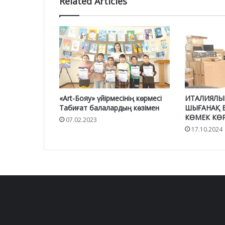
Related Articles
«Art-Бояу» үйірмесінің көрмесі
ИТАЛИЯЛЫ
Табиғат балалардың көзімен
ШЫҒАНАҚ Б
КӨМЕК КӨР
07.02.2023
17.10.2024