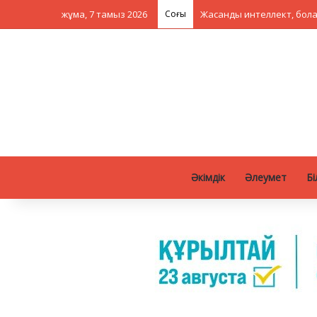
жұма, 7 тамыз 2026
Соңғы
Әкімдік
Әлеумет
Бі