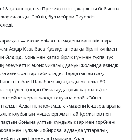
ың 18 қазанында ел Президентінің жарлығы бойынша
п жарияланды. Сөйтіп, бұл мейрам Тәуелсіз
еледі.
арасқан — қазақ елі» атты мәдени көпшілік шара
імі Асқар Қазыбаев Қазақстан халқы бірлігі күнімен
білдірді. Сонымен қатар бірлік күнімен тұспа-тұс
ң әлеуметтік-экономикалық дамуы жолында өзіндік
рға алғыс хаттар табыстады. Тарқатып айтсақ,
і Тыныштыбай Шалабаев ақсақалды мерейлі 80
а зор үлес қосқан Ойыл аудандық қаржы және
нов зейнеткерлік жасқа толуына орай «Ойыл
тталды. Ауданның қоғамдық –мәдени іс-шараларына
шылық клубының мүшелері Амантай Қосжанов пен
рпақтың бойына ұлттық құндылықтар мен тәрбиені
ақова мен Гүлжан Зәбирова, ауданда ұлтаралық
еңбегі үшін Надежда Голикова, Алла