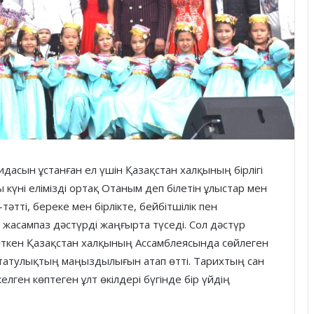
ағидасын ұстанған ел үшін Қазақстан халқының бірлігі
 күні елімізді ортақ Отаным деп білетін ұлыстар мен
әтті, береке мен бірлікте, бейбітшілік пен
 жасампаз дәстүрді жаңғырта түседі. Сол дәстүр
 өткен Қазақстан халқының Ассамблеясында сөйлеген
 татулықтың маңыздылығын атап өтті. Тарихтың сан
лген көптеген ұлт өкілдері бүгінде бір үйдің