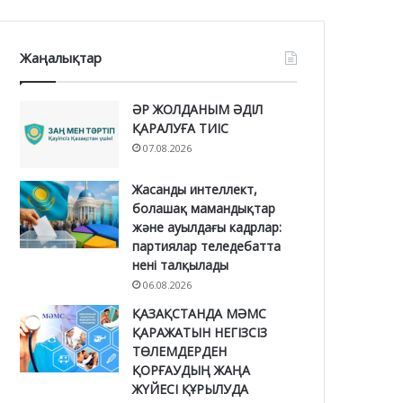
Жаңалықтар
ӘР ЖОЛДАНЫМ ӘДІЛ
ҚАРАЛУҒА ТИІС
07.08.2026
Жасанды интеллект,
болашақ мамандықтар
және ауылдағы кадрлар:
партиялар теледебатта
нені талқылады
06.08.2026
ҚАЗАҚСТАНДА МӘМС
ҚАРАЖАТЫН НЕГІЗСІЗ
ТӨЛЕМДЕРДЕН
ҚОРҒАУДЫҢ ЖАҢА
ЖҮЙЕСІ ҚҰРЫЛУДА