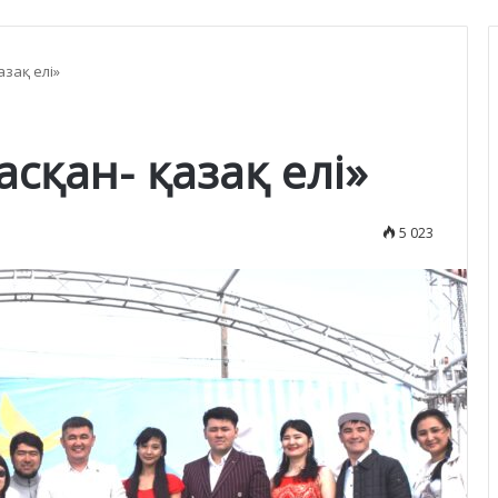
зақ елі»
сқан- қазақ елі»
5 023