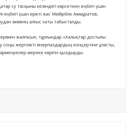
атар су тасқыны кезіндегі көрсеткен еңбегі үшін
еңбегі үшін ерікті жас Мейірбек Ажмұратов,
удан әкімінің алғыс хаты табысталды.
дерімен жалғасып, тұрғындар «Халықтар достығы
соңы жергілікті өнер­паз­дар­дың концертіне ұлас­ты,
жәрмеңке­лер мереке көрігін қыз­­дырды.