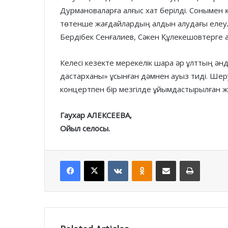
Дурмановаларға алғыс хат берілді. Сонымен қ
төтенше жағдайлардың алдын алудағы елеулі 
Бердібек Сенғалиев, Сәкен Құлекешовтерге а
Келесі кезекте мерекелік шара әр ұлттың ән
дастарханы» ұсынған дәмнен ауыз тиді. Шеру 
кон­цертпен бір мезгілде ұйым­дас­тырыл­ған 
Гаухар АЛЕКСЕЕВА,
Ойыл селосы.
Facebook
X
VKontakte
Odnoklassniki
Share via Email
Print