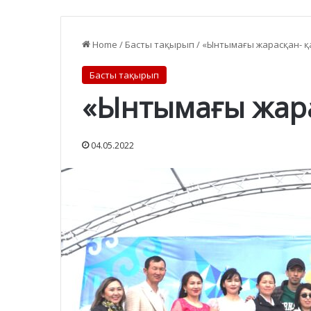
Home
/
Басты тақырып
/
«Ынтымағы жарасқан- қа
Басты тақырып
«Ынтымағы жара
04.05.2022