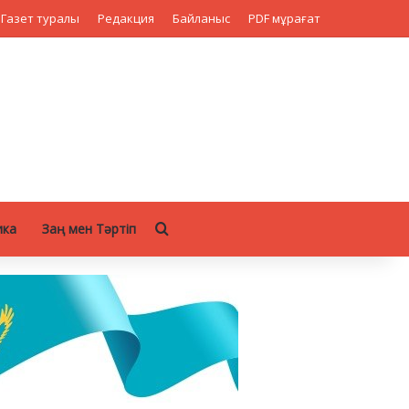
Газет туралы
Редакция
Байланыс
PDF мұрағат
Search for
ика
Заң мен Тәртіп