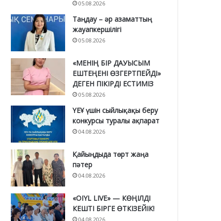
05.08.2026
Таңдау – әр азаматтың
жауапкершілігі
05.08.2026
«МЕНІҢ БІР ДАУЫСЫМ
ЕШТЕҢЕНІ ӨЗГЕРТПЕЙДІ»
ДЕГЕН ПІКІРДІ ЕСТИМІЗ
05.08.2026
ҮЕҰ үшін сыйлықақы беру
конкурсы туралы ақпарат
04.08.2026
Қайыңдыда төрт жаңа
пәтер
04.08.2026
«OIYL LIVE» — КӨҢІЛДІ
КЕШТІ БІРГЕ ӨТКІЗЕЙІК!
04.08.2026