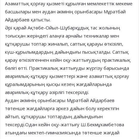
Азаматтық қорғау қызметі құрылған мемлекеттік мекеме
басшылары мен аудан әкімінің орынбасары Мұратбай
Айдарбаев қатысты.
Әрі қарай Ақтөбе-Ойыл-Шұбарқұдық тас жолының
тоғысқан жеріндегі алаңға арнайы техникалар мен
құтқарушы топтар жиналып, саптық қарауы өткізіліп,
күш-құрылымдардың дайындығы пысықталды. Саптық
қарау өткізілгеннен кейін оқу-жаттығудың практикалық
бөлігі өтті. Практикалық жаттығуды жүргізу барысында
авариялық-құтқару қызметтері және азаматтық қорғау
құралымдарының қысқы кезең жағдайларында
авариялық-құтқару әзірлігі тексерілді.
Аудан әкімінің орынбасары Мұратбай Айдарбаев
төтенше жағдайларға әркез дайын болу керектігін
айтып, құтқарушы топтардың дайындығын
тексерді.Одан кейін оқу-жаттығу Ш.Бекмұхамбетова
атындағы мектеп-гимназиясында төтенше жағдай