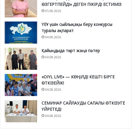
ӨЗГЕРТПЕЙДІ» ДЕГЕН ПІКІРДІ ЕСТИМІЗ
05.08.2026
ҮЕҰ үшін сыйлықақы беру конкурсы
туралы ақпарат
04.08.2026
Қайыңдыда төрт жаңа пәтер
04.08.2026
«OIYL LIVE» — КӨҢІЛДІ КЕШТІ БІРГЕ
ӨТКІЗЕЙІК!
04.08.2026
СЕМИНАР САЙЛАУДЫ САПАЛЫ ӨТКІЗУГЕ
ҮЙРЕТЕДІ
04.08.2026