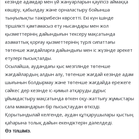
кезінде адамдар мен үй жануарларын қауіпсіз аймаққа
көшіру, қабылдау және орналастыру бойынша
тыңғылықты тәжірибесін көрсетті. Екі күн ішінде
тіршілікті қамтамасыз ету нысандары мен жол
қызметтерінің дайындығын тексеру мақсатында
азаматтық қорғау қызметтерінің түрлі сипаттағы
төтенше жағдайларға дайындығы мен іс жүзінде әрекет
етулері пысықталды.
Осылайша, аудандағы қыс мезгілінде төтенше
жағдайлардың алдын алу, төтенше жағдай кезінде адам
шығынын болдырмау және төтенше жағдайда ережеге
сәйкес дер кезінде іс-қимыл атқаруды дұрыс
ұйымдастыру мақсатында өткен оқу-жаттығу жұмыстары
сала мамандарын бір пысықтаудан өткізді.
Қорытындылай келгенде, аудан құтқарушылары қыстың
қаһарына толық дайын екендіктерін дәлелдеді.
Өз тілшіміз.