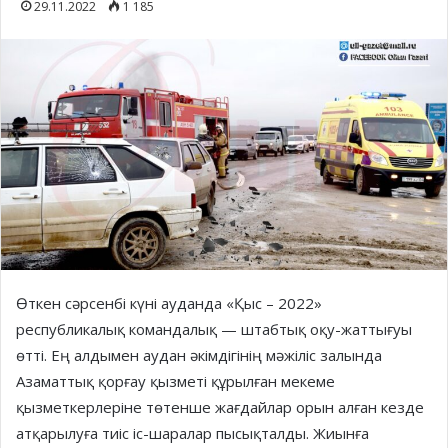
29.11.2022
1 185
Өткен сәрсенбі күні ауданда «Қыс – 2022»
республикалық командалық — штабтық оқу-жаттығуы
өтті. Ең алдымен аудан әкімдігінің мәжіліс залында
Азаматтық қорғау қызметі құрылған мекеме
қызметкерлеріне төтенше жағдайлар орын алған кезде
атқарылуға тиіс іс-шаралар пысықталды. Жиынға