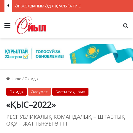
ӘР ЖОЛДАНЫМ ӘДІЛ ҚАРАЛУҒА ТИІС
Menu
Se
Home
/
Әкімдік
Әкімдік
Әлеумет
Басты тақырып
«ҚЫС–2022»
РЕСПУБЛИКАЛЫҚ КОМАНДАЛЫҚ – ШТАБТЫҚ
ОҚУ – ЖАТТЫҒУЫ ӨТТІ