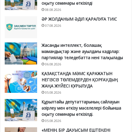
оқыту семинары өткізілді
08.08.2026
ӘР ЖОЛДАНЫМ ӘДІЛ ҚАРАЛУҒА ТИІС
07.08.2026
Жасанды интеллект, болашақ
мамандықтар және ауылдағы кадрлар:
партиялар теледебатта нені талқылады
06.08.2026
ҚАЗАҚСТАНДА МӘМС ҚАРАЖАТЫН
НЕГІЗСІЗ ТӨЛЕМДЕРДЕН ҚОРҒАУДЫҢ
ЖАҢА ЖҮЙЕСІ ҚҰРЫЛУДА
05.08.2026
Құрылтайы депутаттарының сайлауын
әзірлеу мен өткізу мәселелері бойынша
оқыту семинары өткізілді.
05.08.2026
«МЕНІҢ БІР ДАУЫСЫМ ЕШТЕҢЕНІ