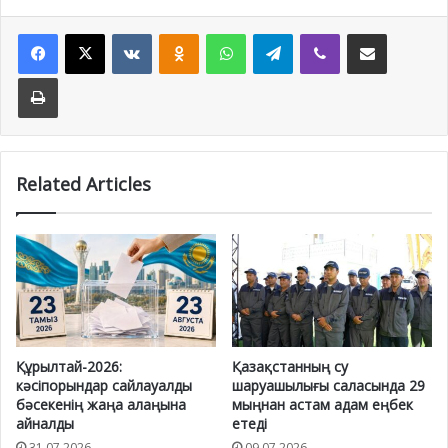
Facebook
X
VKontakte
Odnoklassniki
WhatsApp
Telegram
Viber
Share via Email
Print
Related Articles
Құрылтай-2026:
Қазақстанның су
кәсіпорындар сайлауалды
шаруашылығы саласында 29
бәсекенің жаңа алаңына
мыңнан астам адам еңбек
айналды
етеді
31.07.2026
09.07.2026