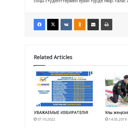
соңы студенттермен еркін түрде пікір-талас
Facebook
X
VKontakte
Odnoklassniki
Share via Email
Print
Related Articles
УВАЖАЕМЫЕ ИЗБИРАТЕЛИ!
Ұлы жеңіск
07.10.2022
14.05.2019