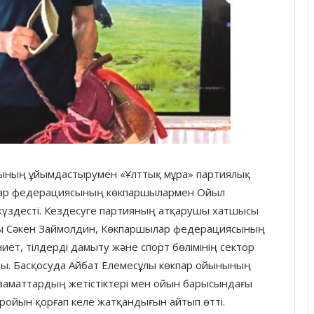
ының ұйымдастырумен «Ұлттық мұра» партиялық
ар федерациясының көкпаршылармен Ойыл
жүздесті. Кездесуге партияның атқарушы хатшысы
сы Сәкен Займолдин, Көкпаршылар федерациясының
иет, тілдерді дамыту және спорт бөлімінің сектор
ты. Басқосуда Айбат Елемесұлы көкпар ойынының
азаматтардың жетістіктері мен ойын барысындағы
ройын қорғап келе жатқандығын айтып өтті.