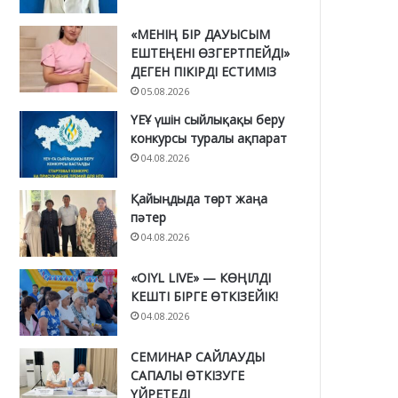
«МЕНІҢ БІР ДАУЫСЫМ
ЕШТЕҢЕНІ ӨЗГЕРТПЕЙДІ»
ДЕГЕН ПІКІРДІ ЕСТИМІЗ
05.08.2026
ҮЕҰ үшін сыйлықақы беру
конкурсы туралы ақпарат
04.08.2026
Қайыңдыда төрт жаңа
пәтер
04.08.2026
«OIYL LIVE» — КӨҢІЛДІ
КЕШТІ БІРГЕ ӨТКІЗЕЙІК!
04.08.2026
СЕМИНАР САЙЛАУДЫ
САПАЛЫ ӨТКІЗУГЕ
ҮЙРЕТЕДІ