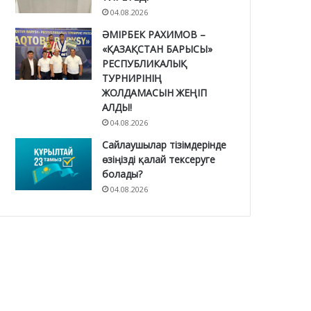
04.08.2026
ӘМІРБЕК РАХИМОВ –
«ҚАЗАҚСТАН БАРЫСЫ»
РЕСПУБЛИКАЛЫҚ
ТУРНИРІНІҢ
ЖОЛДАМАСЫН ЖЕҢІП
АЛДЫ!
04.08.2026
Сайлаушылар тізімдерінде
өзіңізді қалай тексеруге
болады?
04.08.2026