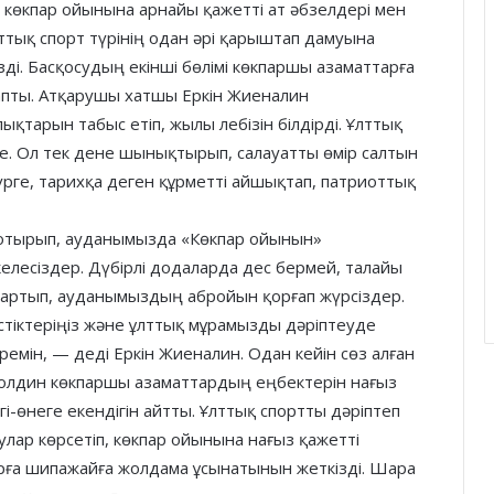
 көкпар ойынына арнайы қажетті ат әбзелдері мен
тық спорт түрінің одан әрі қарыштап дамуына
ді. Басқосудың екінші бөлімі көкпаршы азаматтарға
апты. Атқарушы хатшы Еркін Жиеналин
қтарын табыс етіп, жылы лебізін білдірді. Ұлттық
ше. Ол тек дене шынықтырып, салауатты өмір салтын
үрге, тарихқа деген құрметті айшықтап, патриоттық
е отырып, ауданымызда «Көкпар ойынын»
елесіздер. Дүбірлі додаларда дес бермей, талайы
тартып, ауданымыздың абройын қорғап жүрсіздер.
істіктеріңіз және ұлттық мұрамызды дәріптеуде
ремін, — деді Еркін Жиеналин. Одан кейін сөз алған
олдин көкпаршы азаматтардың еңбектерін нағыз
лгі-өнеге екендігін айтты. Ұлттық спортты дәріптеп
лар көрсетіп, көкпар ойынына нағыз қажетті
рға шипажайға жолдама ұсынатынын жеткізді. Шара