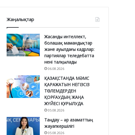
Жаңалықтар
Жасанды интеллект,
болашақ мамандықтар
және ауылдағы кадрлар:
партиялар теледебатта
нені талқылады
06.08.2026
ҚАЗАҚСТАНДА МӘМС
ҚАРАЖАТЫН НЕГІЗСІЗ
ТӨЛЕМДЕРДЕН
ҚОРҒАУДЫҢ ЖАҢА
ЖҮЙЕСІ ҚҰРЫЛУДА
05.08.2026
Таңдау – әр азаматтың
жауапкершілігі
05.08.2026