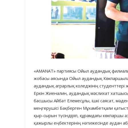
«AMANAT» партиясы Ойыл аудандық филиал
жобасы аясында Ойыл аудандық Көкпаршыл
аудандық аграрлық коледжінің студенттері 
Еркін Жиеналин, аудандық мәслихат хатшы
басшысы Айбат Елемесұлы, ішкі саясат, мәден
меңгерушісі Бақберген Мұхамбетқали қатыс
қыр-сырын түсіндіріп, құрамдағы көкпаршы 
қажырлы еңбектерінің нәтижесінде аудан аб