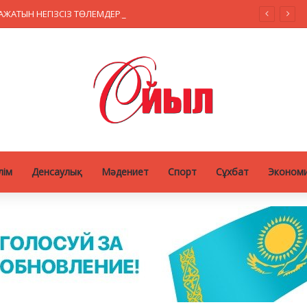
ҚАЗАҚСТАНДА МӘМС ҚАРАЖАТЫН НЕГІЗСІЗ ТӨЛЕМДЕРДЕН ҚОРҒАУДЫҢ ЖАҢА ЖҮЙЕСІ ҚҰРЫЛУДА
лім
Денсаулық
Мәдениет
Спорт
Сұхбат
Эконом