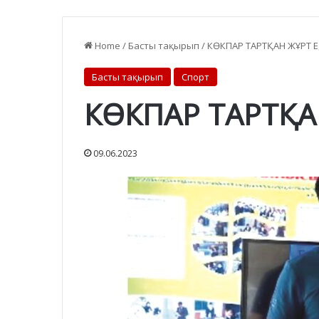
Home
/
Басты тақырып
/
КӨКПАР ТАРТҚАН ЖҰРТ 
Басты тақырып
Спорт
КӨКПАР ТАРТҚА
09.06.2023