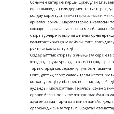
Сонымен қатар көкпаршы Еркебұлан Егізбаев
ойыншылардың киімдерімен таныстырып, ұлт
қолдау көрсетуші азаматтарға алғысын жеткіз
арналған арнайы марапаттармен жалғасын т
көкпаршыларға алғыс хаттар мен бағалы сыйлы
спорт түрлерінің өмірімізде алар орны ерек
қалыптастырып қана қоймай, елге, салт-дәст
рухты асқақтата түседі.
Сіздер ұлттық спортты жаныңызға серік ет
жандандыруда ұрпаққа өнегелі із қалдырып к
тартыстарда көк серкенің тұлыбын тақымға 
Сізге, ұлттық спорт саласындағы жеткен жет
қосқан үлесіңіз үшін ерекше алғысымды білді
аудандық мәслихаттың төрағасы Сәкен Займ
ерлікке балап, өсіп келе жатқан жас буынға ү
жүрген азаматтарға өз атынан арнайы қолдау
ертоқымды сыйға тартып, бірқатар азаматта