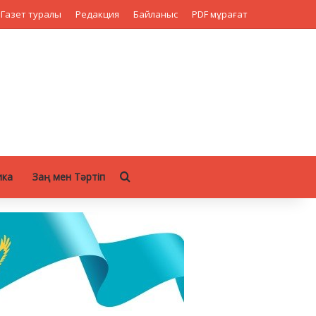
Газет туралы
Редакция
Байланыс
PDF мұрағат
Search for
ика
Заң мен Тәртіп