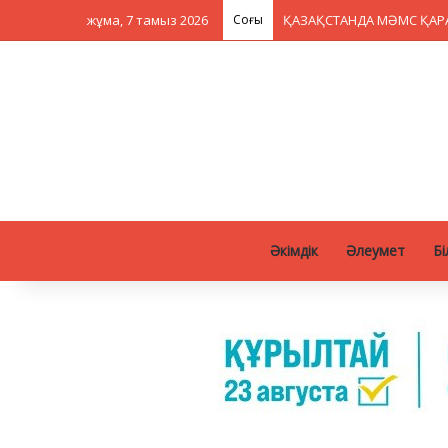
жұма, 7 тамыз 2026
Соңғы
Әкімдік
Әлеумет
Бі