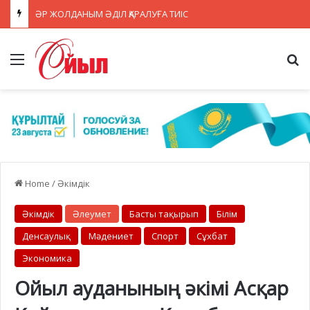
ӘР ЖОЛДАНЫМ ӘДІЛ ҚАРАЛУҒА ТИІС
Menu
Se
Home
/
Әкімдік
Әкімдік
Әлеумет
Басты тақырып
Білім
Денсаулық
Мәдениет
Спорт
Сұхбат
Экономика
Ойыл ауданының әкімі Асқар