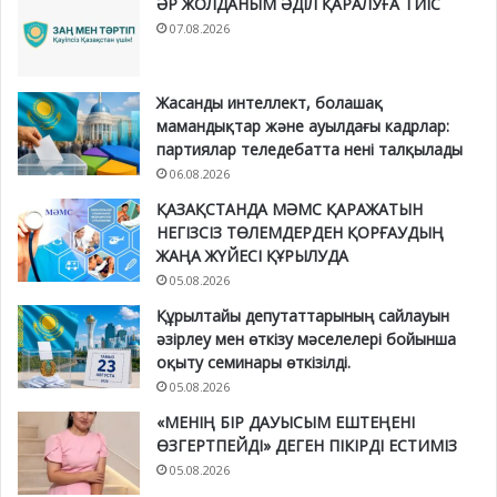
ӘР ЖОЛДАНЫМ ӘДІЛ ҚАРАЛУҒА ТИІС
07.08.2026
Жасанды интеллект, болашақ
мамандықтар және ауылдағы кадрлар:
партиялар теледебатта нені талқылады
06.08.2026
ҚАЗАҚСТАНДА МӘМС ҚАРАЖАТЫН
НЕГІЗСІЗ ТӨЛЕМДЕРДЕН ҚОРҒАУДЫҢ
ЖАҢА ЖҮЙЕСІ ҚҰРЫЛУДА
05.08.2026
Құрылтайы депутаттарының сайлауын
әзірлеу мен өткізу мәселелері бойынша
оқыту семинары өткізілді.
05.08.2026
«МЕНІҢ БІР ДАУЫСЫМ ЕШТЕҢЕНІ
ӨЗГЕРТПЕЙДІ» ДЕГЕН ПІКІРДІ ЕСТИМІЗ
05.08.2026