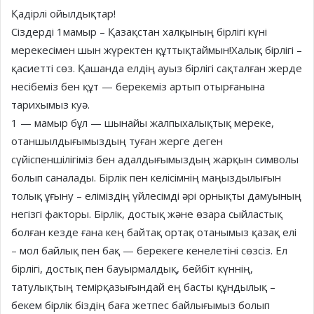
Қадірлі ойылдықтар!
Сіздерді 1мамыр – Қазақстан халқының бірлігі күні
мерекесімен шын жүректен құттықтаймын!Халық бірлігі –
қасиетті сөз. Қашанда елдің ауыз бірлігі сақталған жерде
несібеміз бен құт — берекеміз артып отырғанына
тарихымыз куә.
1 — мамыр бұл — шынайы жалпыхалықтық мереке,
отаншылдығымыздың туған жерге деген
сүйіспеншілігіміз бен адалдығымыздың жарқын символы
болып саналады. Бірлік пен келісімнің маңыздылығын
толық ұғыну – еліміздің үйлесімді әрі орнықты дамуының
негізгі факторы. Бірлік, достық және өзара сыйластық
болған кезде ғана кең байтақ ортақ отанымыз қазақ елі
– мол байлық пен бақ — берекеге кенелетіні сөзсіз. Ел
бірлігі, достық пен бауырмалдық, бейбіт күннің,
татулықтың темірқазығындай ең басты құндылық –
бекем бірлік біздің баға жетпес байлығымыз болып