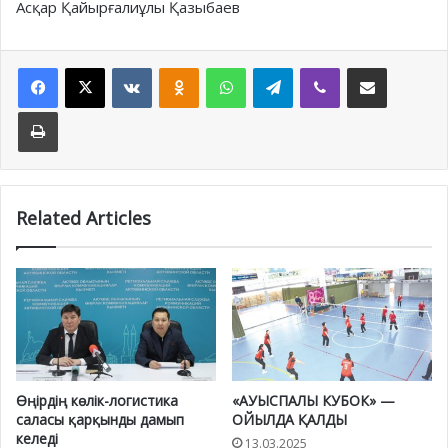
Асқар Қайырғалиұлы Қазыбаев
Facebook
X
VKontakte
Odnoklassniki
WhatsApp
Telegram
Viber
Share via Email
Print
Related Articles
Өңірдің көлік-логистика
«АУЫСПАЛЫ КУБОК» —
саласы қарқынды дамып
ОЙЫЛДА ҚАЛДЫ
келеді
13.03.2025