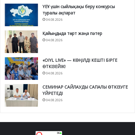
ҮЕҰ үшін сыйлықақы беру конкурсы
туралы ақпарат
04.08.2026
Қайыңдыда төрт жаңа пәтер
04.08.2026
«OIYL LIVE» — КӨҢІЛДІ КЕШТІ БІРГЕ
ӨТКІЗЕЙІК!
04.08.2026
СЕМИНАР САЙЛАУДЫ САПАЛЫ ӨТКІЗУГЕ
ҮЙРЕТЕДІ
04.08.2026