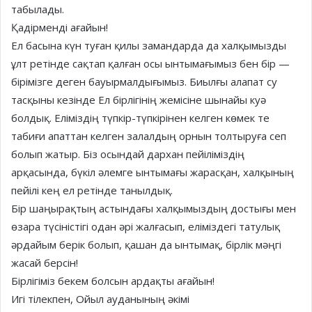
табылады.
Қадірменді ағайын!
Ел басына күн туған қилы замандарда да халқымызды
ұлт ретінде сақтап қалған осы ынтымағымыз бен бір —
бірімізге деген бауырмалдығымыз. Биылғы алапат су
тасқыны кезінде Ел бірлігінің жемісіне шынайы куә
болдық. Еліміздің түпкір-түпкірінен келген көмек те
табиғи апаттан келген залалдың орнын толтыруға сеп
болып жатыр. Біз осындай дархан пейіліміздің
арқасында, бүкіл әлемге ынтымағы жарасқан, халқының
пейілі кең ел ретінде танылдық.
Бір шаңырақтың астындағы халқымыздың достығы мен
өзара түсіністігі одан әрі жалғасып, еліміздегі татулық
әрдайым берік болып, қашан да ынтымақ, бірлік мәңгі
жасай берсін!
Бірлігіміз бекем болсын ардақты ағайын!
Игі тілекпен, Ойыл ауданының әкімі