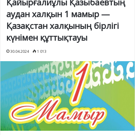
Қайырғалиұлы Қазыбаевтың
аудан халқын 1 мамыр —
Қазақстан халқының бірлігі
күнімен құттықтауы
30.04.2024
1 013