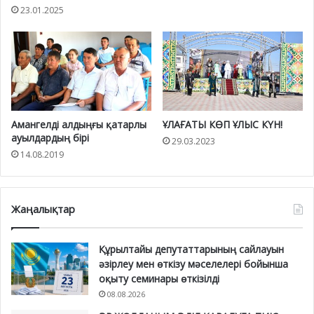
23.01.2025
Амангелді алдыңғы қатарлы
ҰЛАҒАТЫ КӨП ҰЛЫС КҮН!
ауылдардың бірі
29.03.2023
14.08.2019
Жаңалықтар
Құрылтайы депутаттарының сайлауын
әзірлеу мен өткізу мәселелері бойынша
оқыту семинары өткізілді
08.08.2026