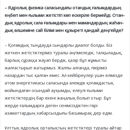
– Ядролық физика сала­сын­­дағы отандық ғалым­дар­дың
еңбегі мен ғылыми жетіс­тігі көп ескеріле бермейді. Отан­
дық ядролық сала ға­лым­дары мен мамандардың жа­һан­
дық өлшеміне сай білімі мен құзы­ре­ті қандай деңгейде?
– Қоғамдық тыңдауда сындарлы диалог болды. Біз
жеткен жетістіктеріміз туралы әңгі­ме­ледік, талқыладық,
барлық сұ­рақ­қа жауап бердік, қазір бұл жұмысты
жалғастырып жатырмыз. Жалпы алғанда, пікіріміз
назардан тыс қалған емес. Ал кейбіреулер үшін елімізде
атом энергетикасы саласында әлем­дік қоғамдастық
мойындаған осындай ауқымды, елеулі ғылы­ми
жетістіктердің бар екені жаңалық болып отыр. Бұл
жерде ғалымдарға деген сенімсіздіктен гөрі
азаматтардың хабарсыздығы басымырақ дер едім.
Ұлттық ядролық орталықтың жетістіктері туралы айтар