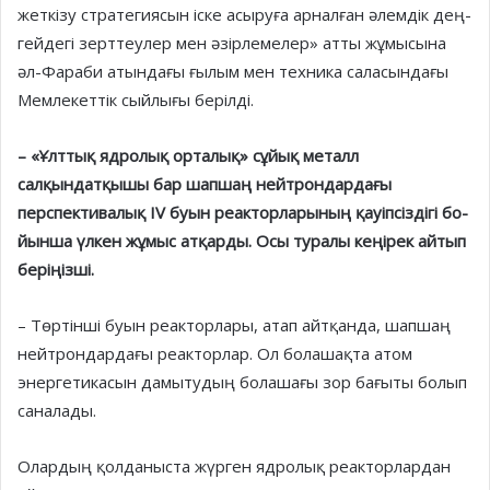
жеткізу стратегиясын іске асыруға арналған әлемдік дең­
гей­дегі зерттеулер мен әзірле­мелер» атты жұмысына
әл-Фараби атындағы ғылым мен тех­ника саласындағы
Мемлекеттік сыйлығы берілді.
– «Ұлттық ядролық орталық» сұйық металл
салқындатқышы бар шапшаң нейтрондардағы
перспективалық IV буын реак­тор­ларының қауіпсіздігі бо­
йынша үлкен жұмыс ат­қар­ды. Осы туралы кеңірек айтып
беріңізші.
– Төртінші буын реакторлары, атап айтқанда, шапшаң
нейтрондардағы реакторлар. Ол болашақта атом
энергетикасын дамытудың болашағы зор бағыты болып
саналады.
Олардың қолданыста жүрген ядролық реакторлардан