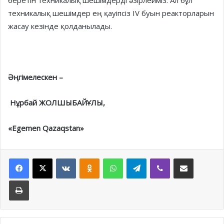
беретін техникалық шешімдерді әзірлейміз. Ал бұл
техникалық шешімдер ең қауіпсіз IV буын реак­торларын
жасау кезінде қол­данылады.
Әңгімелескен –
Нұрбай ЖОЛШЫБАЙҰЛЫ,
«Egemen Qazaqstan»
Facebook
X
VKontakte
Odnoklassniki
WhatsApp
Telegram
Viber
Share via Email
Print