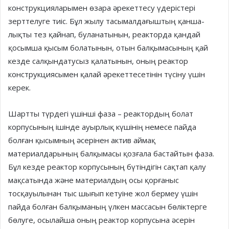
конструкцияларымен өзара әрекеттесу үде­рістері
зерттелуге тиіс. Бұл жылу тасымалдағыштың қан­ша­
лықты тез қайнап, буланатынын, реакторда қандай
қосым­ша қысым болатынын, отын балқымасының қай
кезде сал­қын­датусыз қалатынын, оның реак­тор
конструкциясымен қалай әре­кет­тесетінін түсіну үшін
керек.
Шартты түрдегі үшінші фаза – реактордың болат
корпусының ішінде ауырлық күшінің немесе пайда
болған қысымның әсерінен актив аймақ
материалдарының балқымасы қозғала бастайтын фаза.
Бұл кезде реактор кор­пу­сы­ның бүтіндігін сақтап қалу
мақ­сатында және материалдың осы қорғаныс
тосқауылынан тыс шығып кетуіне жол бермеу үшін
пайда болған балқыманың үлкен массасын бөліктерге
бөлуге, осылайша оның реактор корпусына әсерін