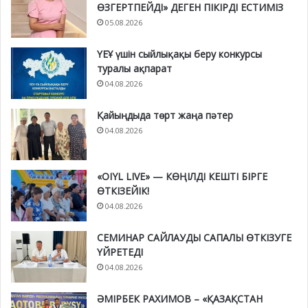
ӨЗГЕРТПЕЙДІ» ДЕГЕН ПІКІРДІ ЕСТИМІЗ
05.08.2026
ҮЕҰ үшін сыйлықақы беру конкурсы
туралы ақпарат
04.08.2026
Қайыңдыда төрт жаңа пәтер
04.08.2026
«OIYL LIVE» — КӨҢІЛДІ КЕШТІ БІРГЕ
ӨТКІЗЕЙІК!
04.08.2026
СЕМИНАР САЙЛАУДЫ САПАЛЫ ӨТКІЗУГЕ
ҮЙРЕТЕДІ
04.08.2026
ӘМІРБЕК РАХИМОВ – «ҚАЗАҚСТАН