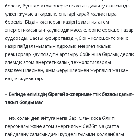
бол­сақ, бүгінде атом энергетикасын дамыту саласында
үлкен жұмыс атқардық, оны әрі қарай жалғастыра
береміз. Біздің кә­сіпорын қазіргі заманғы атом
энергетикасының қауіпсіздік мәсе­л­елеріне ерекше назар
аударады. Басты құзыретіміздің бірі – келешекте және
қазір пайдаланылатын ядролық энергетикалық
реакторлар қауіпсіздігін арттыру бойынша барлық дерлік
әлемдік атом-энергетикалық технология­ларды
әзірлеушілермен, өнім берушілермен жүргізіліп жатқан
нақты жұмыстар.
– Бүгінде еліміздің бірегей экс­пери­менттік базасы қалып­
тасып болды ма?
– Иә, солай деп айтуға негіз бар. Оған қоса білікті
персоналы және атом энергиясын бейбіт мақсатта
пайдалану саласындағы күрделі ғылыми-қолданбалы