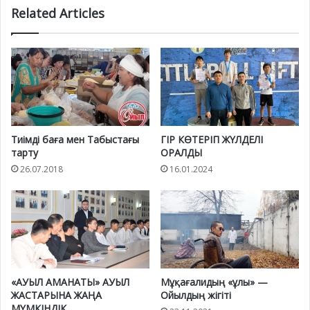
Related Articles
Тиімді баға мен Табыстағы
ГІР КӨТЕРІП ЖҮЛДЕЛІ
тарту
ОРАЛДЫ
26.07.2018
16.01.2024
«АУЫЛ АМАНАТЫ» АУЫЛ
Мұқағалидың «ұлы» —
ЖАСТАРЫНА ЖАҢА
Ойылдың жігіті
МҮМКІНДІК