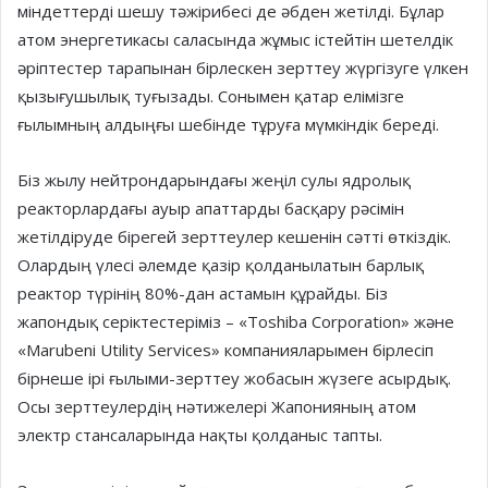
міндеттерді шешу тәжірибесі де әбден жетілді. Бұлар
атом энергетикасы саласында жұмыс істейтін шетелдік
әріптестер тарапынан бірлескен зерттеу жүргізуге үлкен
қызығушылық туғызады. Сонымен қатар елі­мізге
ғылымның алдыңғы шебін­де тұруға мүмкіндік береді.
Біз жылу нейтрондарындағы жеңіл сулы ядролық
реактор­лар­дағы ауыр апаттарды бас­қару рәсімін
жетілдіруде біре­гей зерттеулер кешенін сәтті өткіздік.
Олардың үлесі әлемде қазір қолданылатын барлық
реактор түрінің 80%-дан астамын құрайды. Біз
жапондық серік­тестеріміз – «Toshiba Corporation» және
«Marubeni Utility Services» компанияларымен бір­лесіп
бірнеше ірі ғылыми-зерт­теу жобасын жүзеге асырдық.
Осы зерттеулердің нәтижелері Жапо­ния­ның атом
электр стансаларында нақты қолданыс тапты.