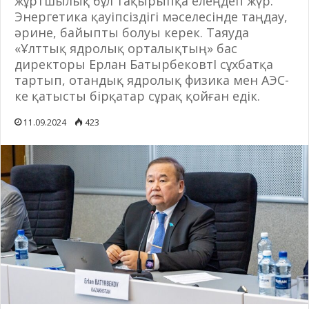
жұртшылық бұл тақырыпқа елеңдеп жүр.
Энергетика қауіпсіздігі мәселесінде таңдау,
әрине, байыпты болуы керек. Таяуда
«Ұлттық ядролық орталықтың» бас
директоры Ерлан БатырбековтІ сұхбатқа
тартып, отандық ядролық физика мен АЭС-
ке қатысты бірқатар сұрақ қойған едік.
11.09.2024
423