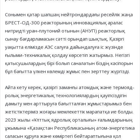
Сонымен қатар шапшаң ней­трондардағы ресейлік жаңа
БРЕСТ-ОД-300 реакторының ин­но­вациялық аралас
нитрид­ті уран-плутоний отынын (АНУП) реакторлық
сынау бағ­дарламасын сәтті орындап шықтық. Қазіргі
уақытта елі­міз­де АЭС салуға да­йындалуға іс жүзінде
ғылыми-техникалық қолдау көрсетіп жатырмыз. Негізгі
қатысушылардың бірі болып саналатын біздің кәсіпорын
бұл бағытта үлкен көлемді жұ­мыс пен зерттеу жүргізді.
Айта кету керек, қазіргі за­ман­ғы атомдық және термо­­яд­
ролық энергетикалық техно­ло­гиялардың қауіпсіздігін
дамыту мен арттыруға бағыт­тал­ған жұмыстарымыз бен
жетіс­тіктеріміз жоғары мем­лекеттік марапатқа ие болды.
2023 жылы «Ұлттық ядролық орта­лы­­ғы» ғалымдарының
ұжымына «Қа­зақстан Республикасының атом-энергетика
саласын құруға және көміртегі бейтараптығына қол