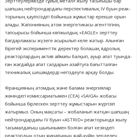
Зерттеулерімізде сұйық металл жылу тасығышы бар
шап­шаң нейтрондардағы перс­пек­тивалық IV буын реак­
то­рының қауіпсіздігі бойынша жұмыстар ерекше орын
алады. Жапонияның атом энергетикасы агенттігінің
тапсырысы бойынша көпжылдық «EAGLE» зерттеу
бағдарламасы жүзеге асырылып келе жатыр. Алынған
бірегей эксперименттік деректер болашақ ядролық
реакторлардың актив аймағы балқып, ауыр апат туын­да­
ған жағдайда апат салдарын азайтуға бағытталған
техникалық шешім­дер­ді негіздеуге арқау болды.
Францияның атомдық және балама энергиялар
жөніндегі комиссариатымен (CEA) «SAIGA» жобасы
бойынша бірлескен зерттеу жұмыстарын жүргізіп
жатырмыз. Оның мақсаты – жобаланып жатқан шапшаң
нейтрондардағы IV буын «ASTRID» реакторында жылу
тасымал­дағыш шығынымен бол­ған апат кезіндегі
реактордың отын жинағының жай-күйін зерделеу.