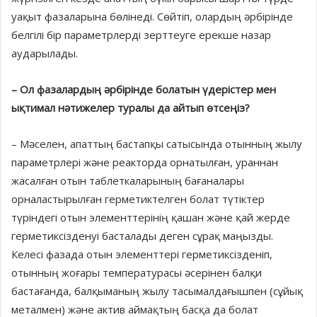
уақыт фазаларына бөлінеді. Сөйтіп, олардың әрбірінде
белгілі бір параметрлерді зерттеуге ерекше назар
аударылады.
– Ол фазалардың әрбірінде болатын үдерістер мен
ықти­мал нәтижелер туралы да айтып өтсеңіз?
– Мәселен, апаттың бастап­қы саты­сында отынның жылу
пара­метрлері және реакторда орнатылған, ураннан
жасалған отын таблеткаларының баға­на­ла­ры
орналастырылған герметиктелген болат түтіктер
түріндегі отын элементтерінің қашан және қай жерде
герметиксізденуі басталады деген сұрақ маңызды.
Келесі фазада отын элементтері гер­метиксізденіп,
отынның жоғары температурасы әсерінен балқи
бастағанда, балқыманың жылу тасымалдағышпен (сұйық
металмен) және актив аймақтың басқа да болат