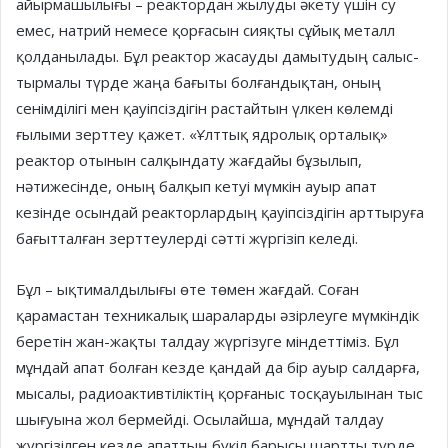
айыр­ма­шылығы – реактордан жылуды әкету үшін су
емес, натрий немесе қорғасын сияқты сұйық металл
қолданылады. Бұл реактор жасауды дамытудың салыс­
тырмалы түрде жаңа бағыты болғандықтан, оның
сенімділігі мен қауіпсіздігін растайтын үлкен көлемді
ғылыми зерттеу қажет. «Ұлттық ядролық орталық»
реактор отынын сал­қындату жағдайы бұзылып,
нәтижесінде, оның балқып кетуі мүмкін ауыр апат
кезінде осындай реакторлардың қауіпсіздігін арт­тыруға
бағытталған зерттеу­лерді сәтті жүргізіп келеді.
Бұл – ықтималдылығы өте төмен жағдай. Соған
қарамастан техни­ка­лық шараларды әзірлеуге мүм­­кіндік
беретін жан-жақты тал­дау жүргізуге міндеттіміз. Бұл
мұндай апат болған кезде қандай да бір ауыр салдарға,
мысалы, радиоактивтіліктің қорғаныс тосқауылынан тыс
шығуына жол бермейді. Осылайша, мұндай талдау
жүргізілген кезде апаттың бүкіл барысы шартты түрде