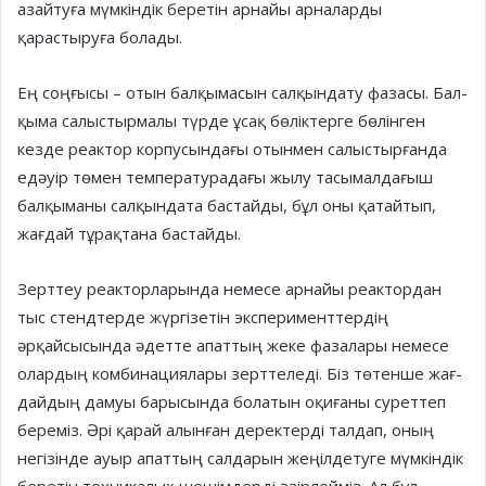
азайтуға мүмкіндік беретін арнайы арналарды
қарастыруға болады.
Ең соңғысы – отын балқы­масын сал­қындату фазасы. Бал­
қыма са­лыс­тырмалы түрде ұсақ бөлік­­терге бөлінген
кезде реактор корпусындағы отынмен салыс­тырғанда
едәуір төмен тем­пе­ра­ту­радағы жылу тасымал­дағыш
балқыманы салқындата бастайды, бұл оны қатайтып,
жағдай тұрақтана бастайды.
Зерттеу реакторларында немесе арнайы реактордан
тыс стендтерде жүргізетін экспери­мент­тердің
әрқайсысында әдет­те апаттың жеке фазалары немесе
олардың комбинациялары зерттеледі. Біз төтенше жағ­
дай­дың дамуы барысында болатын оқиғаны суреттеп
береміз. Әрі қарай алынған деректерді талдап, оның
негізінде ауыр апаттың салдарын жеңілдетуге мүмкіндік