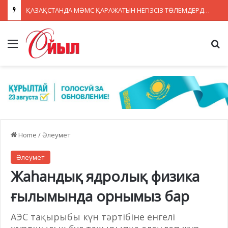
ҚАЗАҚСТАНДА МӘМС ҚАРАЖАТЫН НЕГІЗСІЗ ТӨЛЕМДЕРДЕН ҚОРҒАУДЫҢ ЖАҢА ЖҮЙЕСІ ҚҰРЫЛУДА
Menu
Se
Home
/
Әлеумет
Әлеумет
Жаһандық ядролық физика
ғылымында орнымыз бар
АЭС тақырыбы күн тәртібіне енгелі