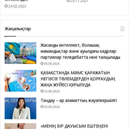
23.11.2021
24.02.2023
Жаңалықтар
Жасанды интеллект, болашақ
мамандықтар және ауылдағы кадрлар:
партиялар теледебатта нені талқылады
06.08.2026
ҚАЗАҚСТАНДА МӘМС ҚАРАЖАТЫН
НЕГІЗСІЗ ТӨЛЕМДЕРДЕН ҚОРҒАУДЫҢ
ЖАҢА ЖҮЙЕСІ ҚҰРЫЛУДА
05.08.2026
Таңдау – әр азаматтың жауапкершілігі
05.08.2026
«МЕНІҢ БІР ДАУЫСЫМ ЕШТЕҢЕНІ