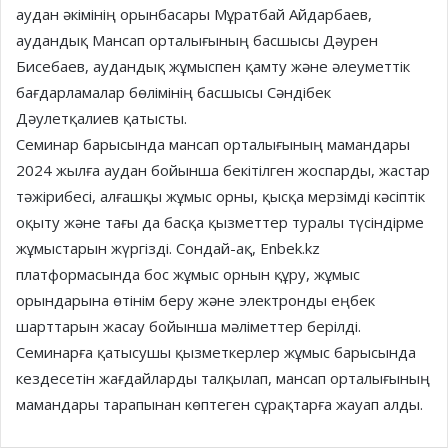
аудан әкімінің орынбасары Мұратбай Айдарбаев,
аудандық Мансап орталығының басшысы Дәурен
Бисебаев, аудандық жұмыспен қамту және әлеуметтік
бағдарламалар бөлімінің басшысы Сәндібек
Дәулетқалиев қатысты.
Семинар барысында мансап орталығының мамандары
2024 жылға аудан бойынша бекітілген жоспарды, жастар
тәжірибесі, алғашқы жұмыс орны, қысқа мерзімді кәсіптік
оқыту және тағы да басқа қызметтер туралы түсіндірме
жұмыстарын жүргізді. Сондай-ақ, Enbek.kz
платформасында бос жұмыс орнын құру, жұмыс
орындарына өтінім беру және электронды еңбек
шарттарын жасау бойынша мәліметтер берілді.
Семинарға қатысушы қызметкерлер жұмыс барысында
кездесетін жағдайларды талқылап, мансап орталығының
мамандары тарапынан көптеген сұрақтарға жауап алды.