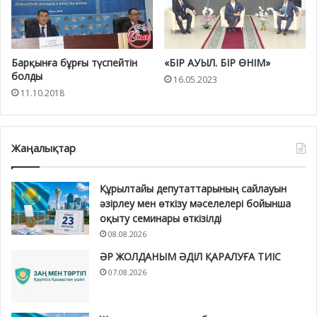
Барқынға бұрғы түспейтін
«БІР АУЫЛ. БІР ӨНІМ»
болды
16.05.2023
11.10.2018
Жаңалықтар
Құрылтайы депутаттарының сайлауын
әзірлеу мен өткізу мәселелері бойынша
оқыту семинары өткізілді
08.08.2026
ӘР ЖОЛДАНЫМ ӘДІЛ ҚАРАЛУҒА ТИІС
07.08.2026