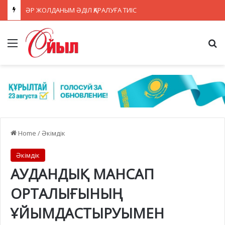
ӘР ЖОЛДАНЫМ ӘДІЛ ҚАРАЛУҒА ТИІС
Menu
Se
Home
/
Әкімдік
Әкімдік
АУДАНДЫҚ МАНСАП
ОРТАЛЫҒЫНЫҢ
ҰЙЫМДАСТЫРУЫМЕН