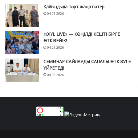
Қайыңдыда төрт жаңа пәтер
04.08.2026
«OIYL LIVE» — КӨҢІЛДІ КЕШТІ БІРГЕ
ӨТКІЗЕЙІК!
04.08.2026
СЕМИНАР САЙЛАУДЫ САПАЛЫ ӨТКІЗУГЕ
ҮЙРЕТЕДІ
04.08.2026