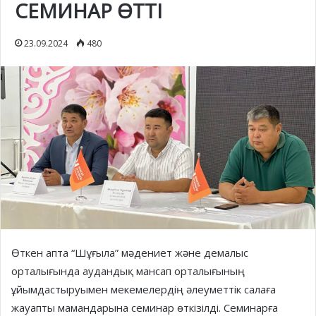
СЕМИНАР ӨТТІ
23.09.2024
480
Өткен апта “Шұғыла” мәдениет және демалыс
орталығында аудандық мансап орталығының
ұйымдастыруымен мекемелердің әлеуметтік салаға
жауапты мамандарына семинар өткізілді. Семинарға