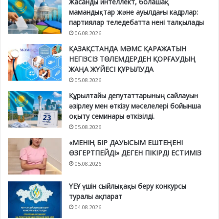
Жасанды интеллект, болашақ
мамандықтар және ауылдағы кадрлар:
партиялар теледебатта нені талқылады
06.08.2026
ҚАЗАҚСТАНДА МӘМС ҚАРАЖАТЫН
НЕГІЗСІЗ ТӨЛЕМДЕРДЕН ҚОРҒАУДЫҢ
ЖАҢА ЖҮЙЕСІ ҚҰРЫЛУДА
05.08.2026
Құрылтайы депутаттарының сайлауын
әзірлеу мен өткізу мәселелері бойынша
оқыту семинары өткізілді.
05.08.2026
«МЕНІҢ БІР ДАУЫСЫМ ЕШТЕҢЕНІ
ӨЗГЕРТПЕЙДІ» ДЕГЕН ПІКІРДІ ЕСТИМІЗ
05.08.2026
ҮЕҰ үшін сыйлықақы беру конкурсы
туралы ақпарат
04.08.2026