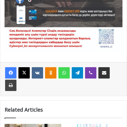
Facebook
X
VKontakte
Odnoklassniki
WhatsApp
Telegram
Viber
Share via Email
Print
Related Articles