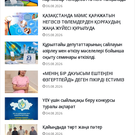
06.08.2026
ҚАЗАҚСТАНДА МӘМС ҚАРАЖАТЫН
НЕГІЗСІЗ ТӨЛЕМДЕРДЕН ҚОРҒАУДЫҢ
ЖАҢА ЖҮЙЕСІ ҚҰРЫЛУДА
05.08.2026
Құрылтайы депутаттарының сайлауын
әзірлеу мен өткізу мәселелері бойынша
оқыту семинары өткізілді.
05.08.2026
«МЕНІҢ БІР ДАУЫСЫМ ЕШТЕҢЕНІ
ӨЗГЕРТПЕЙДІ» ДЕГЕН ПІКІРДІ ЕСТИМІЗ
05.08.2026
ҮЕҰ үшін сыйлықақы беру конкурсы
туралы ақпарат
04.08.2026
Қайыңдыда төрт жаңа пәтер
04.08.2026