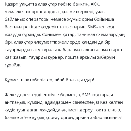
Қазіргі уақытта алаяқтар көбіне банктің, ҰҚК,
мемлекеттік органдардың қызметкерлері, ұялы
байланыс операторы немесе жұмыс орны бойынша
бастығы ретінде өздерін таныстырып, SMS-тен код
жазуды сұрайды. Сонымен қатар, танымал схемалардың
бірі, алаяқтар әлеуметтік желілерде қандай да бір
тауарларды сату туралы хабарлама салған азаматтарға
хат жазып, тауарды курьер, пошта арқылы жіберуін
сұрайды.
Құрметті ақтөбеліктер, абай болыңыздар!
Жеке деректерді ешкімге бермеңіз, SMS кодтарды
айтпаңыз, күмәнді адамдармен сөйлеспеңіз! Кез келген
күдік туындаған жағдайда әңгімені дереу тоқтатыңыз,
банкке және құқық қорғау органдарына хабарласыңыз!