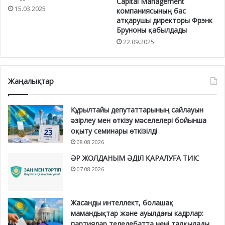
Capital Management
15.03.2025
компаниясының бас
атқарушы директоры Фрэнк
Бруноны қабылдады
22.09.2025
Жаңалықтар
Құрылтайы депутаттарының сайлауын
әзірлеу мен өткізу мәселелері бойынша
оқыту семинары өткізілді
08.08.2026
ӘР ЖОЛДАНЫМ ӘДІЛ ҚАРАЛУҒА ТИІС
07.08.2026
Жасанды интеллект, болашақ
мамандықтар және ауылдағы кадрлар:
партиялар теледебатта нені талқылады