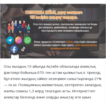
Осы жылдың 10 айында Ақтөбе облысында алаяқтық
фактілері бойынша 670-тен астам қылмыстық іс тіркелді,
бұл өткен жылдың сәйкес кезеңімен салыстырғанда 21%
— ға аз. Полицияның мәліметінше, келтірілген залалдың
жалпы сомасы 1,3 млрд теңгеден асты. Интернеттегі
алаяқтар белсенді және оларды анықтау өте қиын.