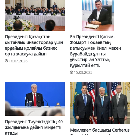
Президент: Қазақстан
Ел Президенті Қасым-
қытайлық инвесторлар үшін
Жомарт Тоқаевтың
әрдайым қолайлы бизнес
қатысуымен Киелі мекен
орта жасауға дайын
Бурабайда ұлтты
ұйыстырған Ұлттық
16.07.2026
Құрылтай өтті.
15.03.2025
Президент Тәуелсіздіктің 40
жылдығына дейінгі міндетті
Мемлекет басшысы Cerberus
атады