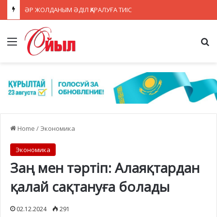
ӘР ЖОЛДАНЫМ ӘДІЛ ҚАРАЛУҒА ТИІС
Menu
Se
Home
/
Экономика
Экономика
Заң мен тәртіп: Алаяқтардан
қалай сақтануға болады
02.12.2024
291