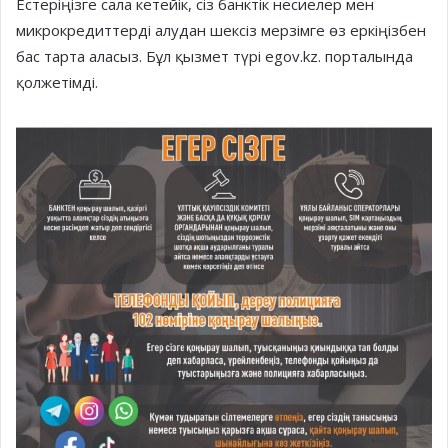
Естеріңізге сала кетейік, сіз банктік несиелер мен
микрокредиттерді алудан шексіз мерзімге өз еркіңізбен
бас тарта аласыз. Бұл қызмет түрі egov.kz. порталында
қолжетімді.