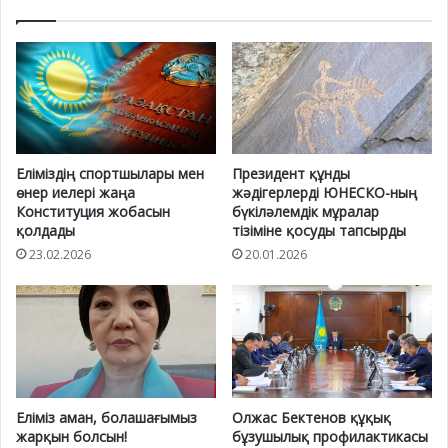
Еліміздің спортшылары мен
Президент құнды
өнер иелері жаңа
жәдігерлерді ЮНЕСКО-ның
Конституция жобасын
бүкіләлемдік мұралар
қолдады
тізіміне қосуды тапсырды
23.02.2026
20.01.2026
Еліміз аман, болашағымыз
Олжас Бектенов құқық
жарқын болсын!
бұзушылық профилактикасы