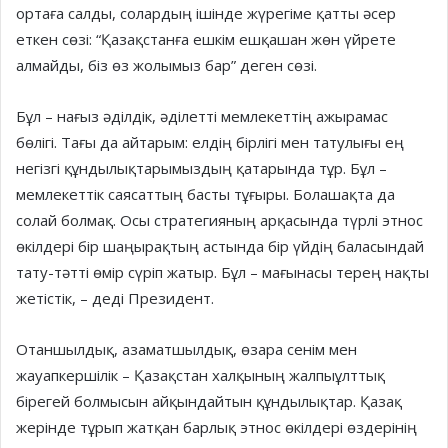
ортаға салды, солардың ішінде жүрегіме қатты әсер
еткен сөзі: “Қазақстанға ешкім ешқашан жөн үйрете
алмайды, біз өз жолымыз бар” деген сөзі.
Бұл – нағыз әділдік, әділетті мемлекеттің ажырамас
бөлігі. Тағы да айтарым: елдің бірлігі мен татулығы ең
негізгі құндылықтарымыздың қатарында тұр. Бұл –
мемлекеттік саясаттың басты тұғыры. Болашақта да
солай болмақ. Осы стратегияның арқасында түрлі этнос
өкілдері бір шаңырақтың астында бір үйдің баласындай
тату-тәтті өмір сүріп жатыр. Бұл – мағынасы терең нақты
жетістік, – деді Президент.
Отаншылдық, азаматшылдық, өзара сенім мен
жауапкершілік – Қазақстан халқының жалпыұлттық
бірегей болмысын айқындайтын құндылықтар. Қазақ
жерінде тұрып жатқан барлық этнос өкілдері өздерінің