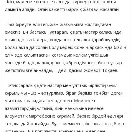
тілін, мәдениетін және салт-дәстүрлерін жан-жақты
дамыта алады. Оған қажетті барлық жағдай жасалған.
– Біз біреуге еліктеп, жан-жағымызға жалтақтаған
емеспіз. Ең бастысы, ұлтаралық қатынастар саласында
озық әдіс-тәсілдерді қолданып, тек алға қарай жүрдік,
болашақта да солай болу керек. Соның арқасында біздің
елімізде қалыптасқан қоғамдық келісім үлгісі шын
мәнінде біздің халықаралық «брендімізге», беткеұстар
жетістігімізге айналды, – деді Қасым-Жомарт Тоқаев.
– Этносаралық қатынастар мен ұлттық бірліктің бүкіл
құрылымы «Біз – әртүрліміз, бірақ бәріміз теңбіз» деген
мызғымас қағидаға негізделген. Мемлекет
азаматтардың ұлтына, діни нанымына немесе
әлеуметтік мәртебесіне қарамай, бәріне бірдей әділ әрі
тең жағдай жасайды. Бұл – мемлекеттік саясаттың басты
ұстанымы. Біз популистік асығыс шешімдерден