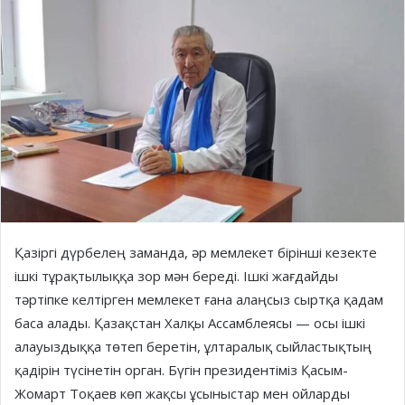
Қазіргі дүрбелең заманда, әр мемлекет бірінші кезекте
ішкі тұрақтылыққа зор мән береді. Ішкі жағдайды
тәртіпке келтірген мемлекет ғана алаңсыз сыртқа қадам
баса алады. Қазақстан Халқы Ассамблеясы — осы ішкі
алауыздыққа төтеп беретін, ұлтаралық сыйластықтың
қадірін түсінетін орган. Бүгін президентіміз Қасым-
Жомарт Тоқаев көп жақсы ұсыныстар мен ойларды