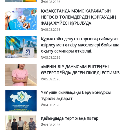
06.08.2026
ҚАЗАҚСТАНДА МӘМС ҚАРАЖАТЫН
НЕГІЗСІЗ ТӨЛЕМДЕРДЕН ҚОРҒАУДЫҢ
ЖАҢА ЖҮЙЕСІ ҚҰРЫЛУДА
05.08.2026
Құрылтайы депутаттарының сайлауын
әзірлеу мен өткізу мәселелері бойынша
оқыту семинары өткізілді.
05.08.2026
«МЕНІҢ БІР ДАУЫСЫМ ЕШТЕҢЕНІ
ӨЗГЕРТПЕЙДІ» ДЕГЕН ПІКІРДІ ЕСТИМІЗ
05.08.2026
ҮЕҰ үшін сыйлықақы беру конкурсы
туралы ақпарат
04.08.2026
Қайыңдыда төрт жаңа пәтер
04.08.2026