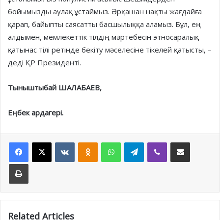
бойымызды аулақ ұстаймыз. Әрқашан нақты жағдайға
қарап, байыпты саясатты басшылыққа аламыз. Бұл, ең
алдымен, мемлекеттік тілдің мәртебесін этносаралық
қатынас тілі ретінде бекіту мәселесіне тікелей қатысты, –
деді ҚР Президенті.
Тыныштыбай ШАЛАБАЕВ,
Еңбек ардагері.
Facebook
X
VKontakte
Odnoklassniki
WhatsApp
Telegram
Viber
Share via Email
Print
Related Articles