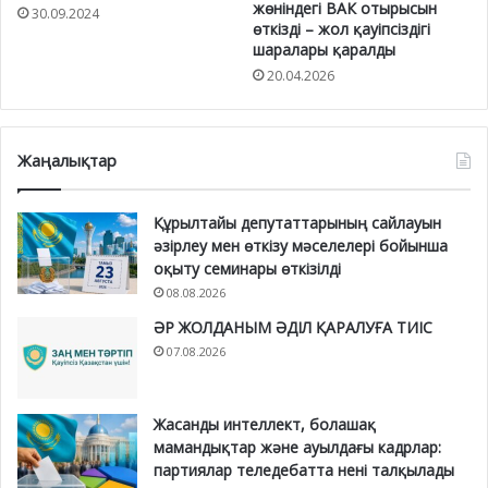
жөніндегі ВАК отырысын
30.09.2024
өткізді – жол қауіпсіздігі
шаралары қаралды
20.04.2026
Жаңалықтар
Құрылтайы депутаттарының сайлауын
әзірлеу мен өткізу мәселелері бойынша
оқыту семинары өткізілді
08.08.2026
ӘР ЖОЛДАНЫМ ӘДІЛ ҚАРАЛУҒА ТИІС
07.08.2026
Жасанды интеллект, болашақ
мамандықтар және ауылдағы кадрлар:
партиялар теледебатта нені талқылады