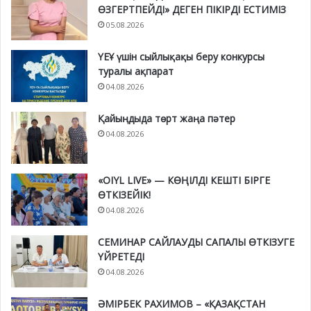
ӨЗГЕРТПЕЙДІ» ДЕГЕН ПІКІРДІ ЕСТИМІЗ
05.08.2026
ҮЕҰ үшін сыйлықақы беру конкурсы
туралы ақпарат
04.08.2026
Қайыңдыда төрт жаңа пәтер
04.08.2026
«OIYL LIVE» — КӨҢІЛДІ КЕШТІ БІРГЕ
ӨТКІЗЕЙІК!
04.08.2026
СЕМИНАР САЙЛАУДЫ САПАЛЫ ӨТКІЗУГЕ
ҮЙРЕТЕДІ
04.08.2026
ӘМІРБЕК РАХИМОВ – «ҚАЗАҚСТАН