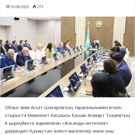
10.09.2025
273
Облыс әкімі Асхат Шахаровтың төрағалығымен өткен
отырыста Мемлекет басшысы Қасым-Жомарт Тоқаевтың
8 қыркүйекте жариялаған «Жасанды интеллект
дәуіріндегі Қазақстан: өзекті мәселелер және оны