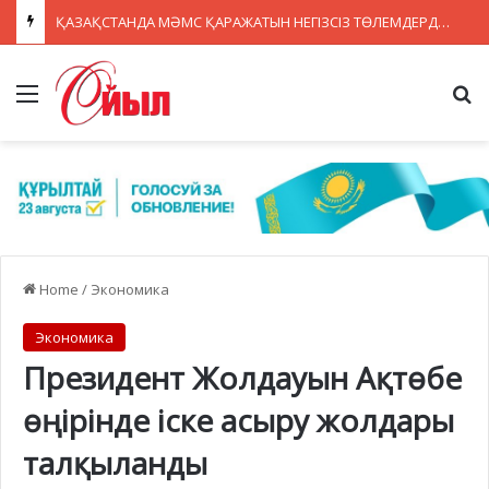
ҚАЗАҚСТАНДА МӘМС ҚАРАЖАТЫН НЕГІЗСІЗ ТӨЛЕМДЕРДЕН ҚОРҒАУДЫҢ ЖАҢА ЖҮЙЕСІ ҚҰРЫЛУДА
Menu
Se
Home
/
Экономика
Экономика
Президент Жолдауын Ақтөбе
өңірінде іске асыру жолдары
талқыланды