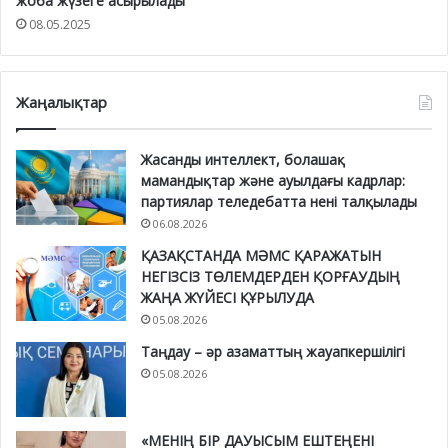
жоба жүзеге асырылады
08.05.2025
Жаңалықтар
Жасанды интеллект, болашақ
мамандықтар және ауылдағы кадрлар:
партиялар теледебатта нені талқылады
06.08.2026
ҚАЗАҚСТАНДА МӘМС ҚАРАЖАТЫН
НЕГІЗСІЗ ТӨЛЕМДЕРДЕН ҚОРҒАУДЫҢ
ЖАҢА ЖҮЙЕСІ ҚҰРЫЛУДА
05.08.2026
Таңдау – әр азаматтың жауапкершілігі
05.08.2026
«МЕНІҢ БІР ДАУЫСЫМ ЕШТЕҢЕНІ