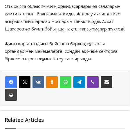
Отырыста облыс әкімінің орынбасарлары өз салаларын
қамти отырып, баяндама жасады, Жолдау аясында іске
асырылатын шаралар жоспарын таныстырды. Асхат
Шахаров әр бағыт бойынша нақты тапсырмалар жүктеді.
Жиын қорытындысы бойынша барлық құзырлы
органдар мен мекемелерге, сондай-ақ жеке секторға
бірлесе отырып жұмыс істеу тапсырылды.
Facebook
X
VKontakte
Odnoklassniki
WhatsApp
Telegram
Viber
Share via Email
Print
Related Articles