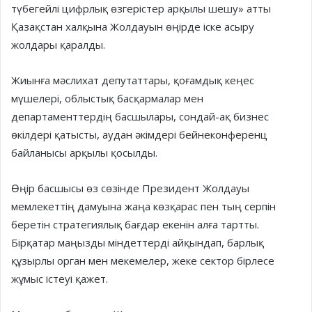
түбегейлі цифрлық өзгерістер арқылы шешу» атты
Қазақстан халқына Жолдауын өңірде іске асыру
жолдары қаралды.
Жиынға мәслихат депутаттары, қоғамдық кеңес
мүшелері, облыстық басқармалар мен
департаменттердің басшылары, сондай-ақ бизнес
өкілдері қатысты, аудан әкімдері бейнеконференц
байланысы арқылы қосылды.
Өңір басшысы өз сөзінде Президент Жолдауы
мемлекеттің дамуына жаңа көзқарас пен тың серпін
беретін стратегиялық бағдар екенін алға тартты.
Бірқатар маңызды міндеттерді айқындап, барлық
құзырлы орган мен мекемелер, жеке сектор бірлесе
жұмыс істеуі қажет.