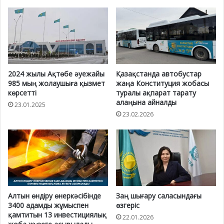
2024 жылы Ақтөбе әуежайы
Қазақстанда автобустар
985 мың жолаушыға қызмет
жаңа Конституция жобасы
көрсетті
туралы ақпарат тарату
алаңына айналды
23.01.2025
23.02.2026
Алтын өндіру өнеркәсібінде
Заң шығару саласындағы
3400 адамды жұмыспен
өзгеріс
қамтитын 13 инвестициялық
22.01.2026