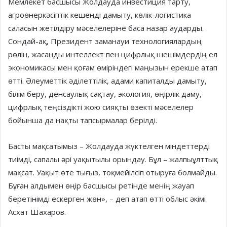
Мемлекет басшысы Жолдауда инвестиция тарту,
агроөнеркәсіптік кешенді дамыту, көлік-логистика
саласын жетілдіру мәселелеріне баса назар аударды.
Сондай-ақ, Президент заманауи технологиялардың
рөлін, жасанды интеллект пен цифрлық шешімдердің ел
экономикасы мен қоғам өміріндегі маңызын ерекше атап
өтті. Әлеуметтік әділеттілік, адами капиталды дамыту,
білім беру, денсаулық сақтау, экология, өңірлік даму,
цифрлық теңсіздікті жою сияқты өзекті мәселелер
бойынша да нақты тапсырмалар берілді.
Басты мақсатымыз – Жолдауда жүктелген міндеттерді
тиімді, сапалы әрі уақытылы орындау. Бұл – жалпыұлттық
мақсат. Уақыт өте тығыз, тоқмейілсіп отыруға болмайды.
Бұған алдымен өңір басшысы ретінде менің жауап
беретінімді ескерген жөн», – деп атап өтті облыс әкімі
Асхат Шахаров.