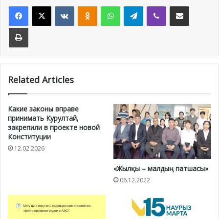
Facebook
X
VKontakte
Odnoklassniki
WhatsApp
Telegram
Viber
Share via Email
Print
Related Articles
Какие законы вправе
принимать Курултай,
закрепили в проекте новой
Конституции
12.02.2026
«Жылқы – малдың патшасы»
06.12.2022