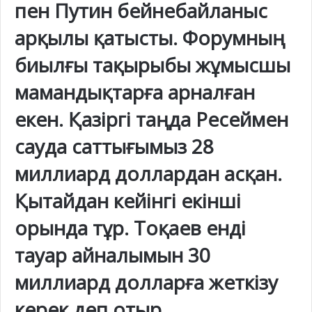
пен Путин бейнебайланыс
арқылы қатысты. Форумның
биылғы тақырыбы жұмысшы
мамандықтарға арналған
екен. Қазіргі таңда Ресеймен
сауда саттығымыз 28
миллиард доллардан асқан.
Қытайдан кейінгі екінші
орында тұр. Тоқаев енді
тауар айналымын 30
миллиард долларға жеткізу
керек деп отыр.