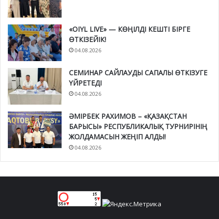
«OIYL LIVE» — КӨҢІЛДІ КЕШТІ БІРГЕ
ӨТКІЗЕЙІК!
04.08.2026
СЕМИНАР САЙЛАУДЫ САПАЛЫ ӨТКІЗУГЕ
ҮЙРЕТЕДІ
04.08.2026
ӘМІРБЕК РАХИМОВ – «ҚАЗАҚСТАН
БАРЫСЫ» РЕСПУБЛИКАЛЫҚ ТУРНИРІНІҢ
ЖОЛДАМАСЫН ЖЕҢІП АЛДЫ!
04.08.2026