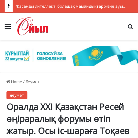
Жасанды интеллект, болашақ мамандықтар және ауылдағы кадрлар: партиялар теледебатта нені талқылады
Menu
Se
Home
/
Әлеумет
Әлеумет
Оралда XXI Қазақстан Ресей
өңіраралық форумы өтіп
жатыр. Осы іс-шараға Тоқаев