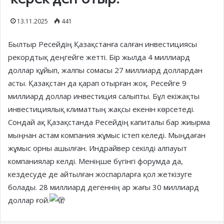
13.11.2025
441
Былтыр Ресейдің Қазақстанға салған инвестициясы
рекордтық деңгейге жетті. Бір жылда 4 миллиард
доллар құйып, жалпы сомасы 27 миллиард доллардан
асты. Қазақстан да қарап отырған жоқ. Ресейге 9
миллиард доллар инвестиция салыпты. Бұл екіжақты
инвестициялық климаттың жақсы екенін көрсетеді.
Сондай ақ Қазақстанда Ресейдің капиталы бар жиырма
мыңнан астам компания жұмыс істеп келеді. Мыңдаған
жұмыс орны ашылған. Индрайвер секілді алпауыт
компаниялар келді. Меніңше бүгінгі форумда да,
кездесуде де айтылған жоспарларға қол жеткізуге
болады. 28 миллиард дегеннің ар жағы 30 миллиард
доллар ғой.