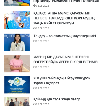
партиялар теледебатта нені талқылады
06.08.2026
ҚАЗАҚСТАНДА МӘМС ҚАРАЖАТЫН
НЕГІЗСІЗ ТӨЛЕМДЕРДЕН ҚОРҒАУДЫҢ
ЖАҢА ЖҮЙЕСІ ҚҰРЫЛУДА
05.08.2026
Таңдау – әр азаматтың жауапкершілігі
05.08.2026
«МЕНІҢ БІР ДАУЫСЫМ ЕШТЕҢЕНІ
ӨЗГЕРТПЕЙДІ» ДЕГЕН ПІКІРДІ ЕСТИМІЗ
05.08.2026
ҮЕҰ үшін сыйлықақы беру конкурсы
туралы ақпарат
04.08.2026
Қайыңдыда төрт жаңа пәтер
04.08.2026