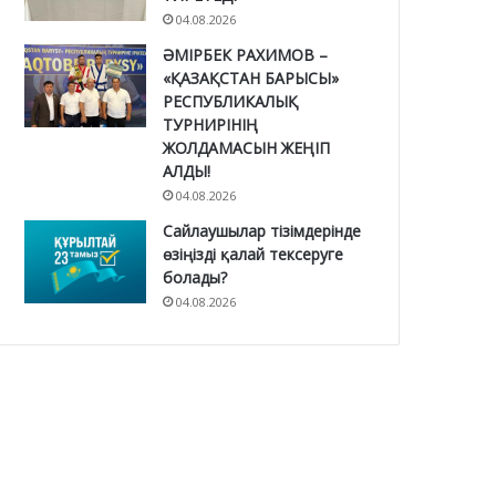
04.08.2026
ӘМІРБЕК РАХИМОВ –
«ҚАЗАҚСТАН БАРЫСЫ»
РЕСПУБЛИКАЛЫҚ
ТУРНИРІНІҢ
ЖОЛДАМАСЫН ЖЕҢІП
АЛДЫ!
04.08.2026
Сайлаушылар тізімдерінде
өзіңізді қалай тексеруге
болады?
04.08.2026