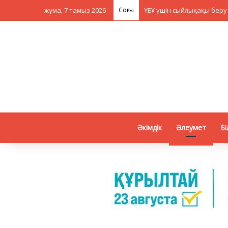
жұма, 7 тамыз 2026
Соңғы
ҮЕҰ үшін сыйлықақы беру
Әкімдік
Әлеумет
Бі