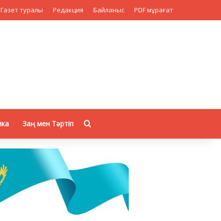
Газет туралы
Редакция
Байланыс
PDF мұрағат
Search for
ика
Заң мен Тәртіп