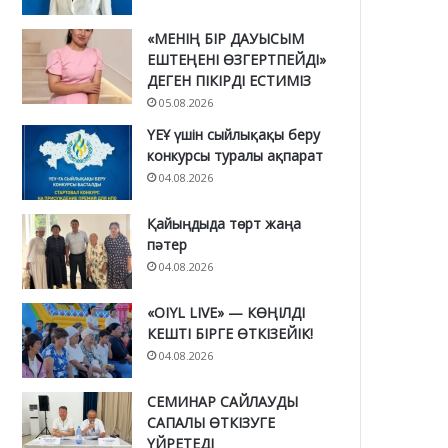
«МЕНІҢ БІР ДАУЫСЫМ
ЕШТЕҢЕНІ ӨЗГЕРТПЕЙДІ»
ДЕГЕН ПІКІРДІ ЕСТИМІЗ
05.08.2026
ҮЕҰ үшін сыйлықақы беру
конкурсы туралы ақпарат
04.08.2026
Қайыңдыда төрт жаңа
пәтер
04.08.2026
«OIYL LIVE» — КӨҢІЛДІ
КЕШТІ БІРГЕ ӨТКІЗЕЙІК!
04.08.2026
СЕМИНАР САЙЛАУДЫ
САПАЛЫ ӨТКІЗУГЕ
ҮЙРЕТЕДІ