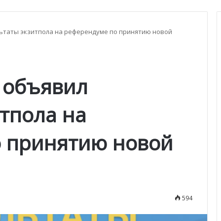
льтаты экзитпола на референдуме по принятию новой
 объявил
тпола на
 принятию новой
594