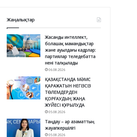
Жаңалықтар
Жасанды интеллект,
болашақ мамандықтар
және ауылдағы кадрлар:
партиялар теледебатта
нені талқылады
06.08.2026
ҚАЗАҚСТАНДА МӘМС
ҚАРАЖАТЫН НЕГІЗСІЗ
ТӨЛЕМДЕРДЕН
ҚОРҒАУДЫҢ ЖАҢА
ЖҮЙЕСІ ҚҰРЫЛУДА
05.08.2026
Таңдау – әр азаматтың
жауапкершілігі
05.08.2026