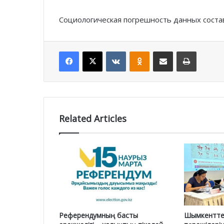
Социологическая погрешность данных состав
Facebook
X
VKontakte
Odnoklassniki
Share via Email
Print
Related Articles
Референдумның басты
Шымкентте