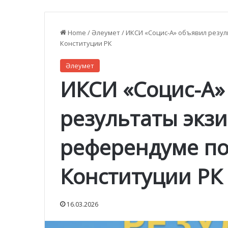
Home
/
Әлеумет
/
ИКСИ «Социс-А» объявил резу
Конституции РК
Әлеумет
ИКСИ «Социс-А»
результаты экзи
референдуме по
Конституции РК
16.03.2026