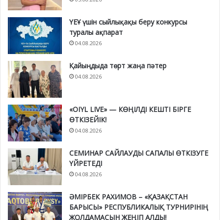
ҮЕҰ үшін сыйлықақы беру конкурсы
туралы ақпарат
04.08.2026
Қайыңдыда төрт жаңа пәтер
04.08.2026
«OIYL LIVE» — КӨҢІЛДІ КЕШТІ БІРГЕ
ӨТКІЗЕЙІК!
04.08.2026
СЕМИНАР САЙЛАУДЫ САПАЛЫ ӨТКІЗУГЕ
ҮЙРЕТЕДІ
04.08.2026
ӘМІРБЕК РАХИМОВ – «ҚАЗАҚСТАН
БАРЫСЫ» РЕСПУБЛИКАЛЫҚ ТУРНИРІНІҢ
ЖОЛДАМАСЫН ЖЕҢІП АЛДЫ!