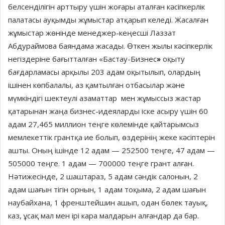
белсенділігін арттыру үшін жоғары аталған кәсіпкерлік
палатасы ауқымды жұмыстар атқарып келеді. Жасалған
жұмыстар жөнінде менеджер-кеңесші Лаззат
Абдураймова баяндама жасады. Өткен жылы кәсіпкерлік
негіздеріне бағытталған «Бастау-Бизнес
»
оқыту
бағдарламасы арқылы 203 адам оқытылып, олардың
ішінен көпбалалы, аз қамтылған отбасылар және
мүмкіндігі шектеулі азаматтар мен жұмыссыз жастар
қатарынан жаңа бизнес-идеяларды іске асыру үшін 60
адам 27,465 миллион теңге көлемінде қайтарымсыз
мемлекеттік грантқа ие болып, өздерінің жеке кәсіптерін
ашты. Оның ішінде 12 адам — 252500 теңге, 47 адам —
505000 теңге. 1 адам — 700000 теңге грант алған.
Нәтижесінде, 2 шаштараз, 5 адам сәндік салонын, 2
адам шағын тігін орнын, 1 адам тоқыма, 2 адам шағын
наубайхана, 1 френштейшин ашып, одан бөлек тауық,
каз, ұсақ мал мен ірі кара малдарын алғандар да бар.