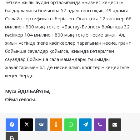
Өткен жылы аудан орталығында «Бизнес-кеңесші»
бағдарламасы бойынша 57 адам тегін оқып, 49 адамға
Онлайн сертификаты берілген. Оған қоса 12 кәсіпкер 66
миллион 800 мың теңге, «Бастау-Бизнес» бойынша 32
кәсіпкер 104 миллион 800 мың теңге несие алған. Ал,
жиын үстінде жеке кәсіпкерлер тарапынан несие, грант
бойынша сауалдар қойылса, жиында көтерілген
сауалдар бойынша сала мамандары тұщымды
жауаптарымен әлі де несие алып, кәсіптерін кеңейтуге
кеңес берді.
Муса ӘДІЛБАЙҰЛЫ,
Ойыл селосы.
Facebook
X
VKontakte
Odnoklassniki
WhatsApp
Telegram
Viber
Share via Email
Print