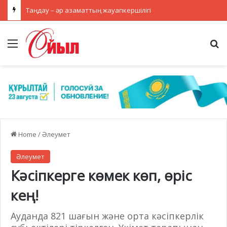
Таңдау – әр азаматтың жауапкершілігі
Menu
Se
Home
/
Әлеумет
Әлеумет
Кәсіпкерге көмек көп, өріс
кең!
Ауданда 821 шағын және орта кәсіпкерлік