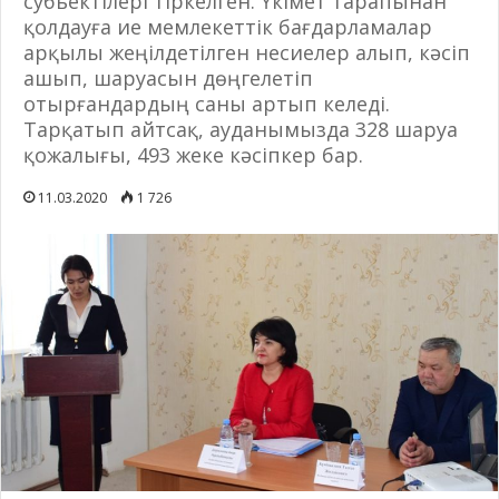
субьектілері тіркелген. Үкімет тарапынан
қолдауға ие мемлекеттік бағдарламалар
арқылы жеңілдетілген несиелер алып, кәсіп
ашып, шаруасын дөңгелетіп
отырғандардың саны артып келеді.
Тарқатып айтсақ, ауданымызда 328 шаруа
қожалығы, 493 жеке кәсіпкер бар.
11.03.2020
1 726