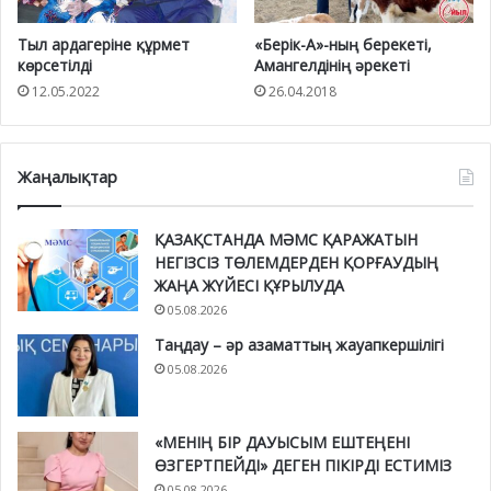
Тыл ардагеріне құрмет
«Берік-А»-ның берекеті,
көрсетілді
Амангелдінің әрекеті
12.05.2022
26.04.2018
Жаңалықтар
ҚАЗАҚСТАНДА МӘМС ҚАРАЖАТЫН
НЕГІЗСІЗ ТӨЛЕМДЕРДЕН ҚОРҒАУДЫҢ
ЖАҢА ЖҮЙЕСІ ҚҰРЫЛУДА
05.08.2026
Таңдау – әр азаматтың жауапкершілігі
05.08.2026
«МЕНІҢ БІР ДАУЫСЫМ ЕШТЕҢЕНІ
ӨЗГЕРТПЕЙДІ» ДЕГЕН ПІКІРДІ ЕСТИМІЗ
05.08.2026