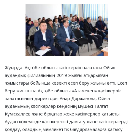
Жуырда Ақтөбе облысы кәсіпкерлік палатасы Ойыл
аудандық филиалының 2019 жылғы атқарылған
жұмыстары бойынша кезекті есеп беру жиыны өтті. Есеп
беру жиынына Ақтөбе облысы «Атамекен» кәсіпкерлік
палатасының директоры Анар Даржанова, Ойыл
ауданының кәсіпкерлер кеңесінің мүшесі Талғат
Күмісқалиев және бірқатар жеке кәсіпкерлер қатысты.
Аудан көлемінде кәсіпкерлікті дамыту және кәсіпкерлерді
қолдау, олардың мемлекеттік бағдарламаларға қатысу