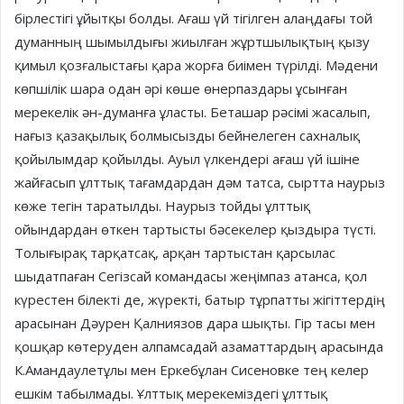
бірлестігі ұйытқы болды. Ағаш үй тігілген алаңдағы той
думанның шымылдығы жиылған жұртшылықтың қызу
қимыл қозғалыстағы қара жорға биімен түрілді. Мәдени
көпшілік шара одан әрі көше өнерпаздары ұсынған
мерекелік ән-думанға ұласты. Беташар рәсімі жасалып,
нағыз қазақылық болмысызды бейнелеген сахналық
қойылымдар қойылды. Ауыл үлкендері ағаш үй ішіне
жайғасып ұлттық тағамдардан дәм татса, сыртта наурыз
көже тегін таратылды. Наурыз тойды ұлттық
ойындардан өткен тартысты бәсекелер қыздыра түсті.
Толығырақ тарқатсақ, арқан тартыстан қарсылас
шыдатпаған Сегізсай командасы жеңімпаз атанса, қол
күрестен білекті де, жүректі, батыр тұрпатты жігіттердің
арасынан Дәурен Қалниязов дара шықты. Гір тасы мен
қошқар көтеруден алпамсадай азаматтардың арасында
К.Амандаулетұлы мен Еркебұлан Сисеновке тең келер
ешкім табылмады. Ұлттық мерекеміздегі ұлттық