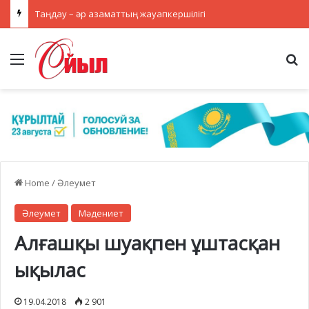
Таңдау – әр азаматтың жауапкершілігі
Menu
Se
Home
/
Әлеумет
Әлеумет
Мәдениет
Алғашқы шуақпен ұштасқан
ықылас
19.04.2018
2 901