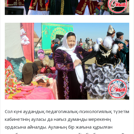
Сол күні аудандық педагогикалық-психологиялық түзетім
кабинетінің ауласы да нағыз думанды мерекенің
ордасына айналды. Ауланың бір жағына құрылған