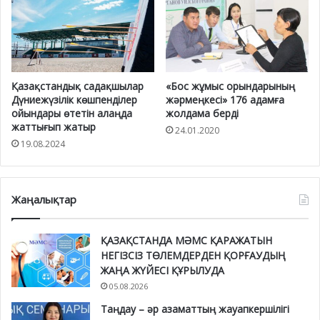
Қазақстандық садақшылар
«Бос жұмыс орындарының
Дүниежүзілік көшпенділер
жәрмеңкесі» 176 адамға
ойындары өтетін алаңда
жолдама берді
жаттығып жатыр
24.01.2020
19.08.2024
Жаңалықтар
ҚАЗАҚСТАНДА МӘМС ҚАРАЖАТЫН
НЕГІЗСІЗ ТӨЛЕМДЕРДЕН ҚОРҒАУДЫҢ
ЖАҢА ЖҮЙЕСІ ҚҰРЫЛУДА
05.08.2026
Таңдау – әр азаматтың жауапкершілігі