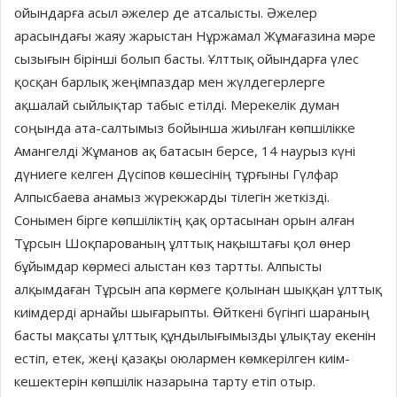
ойындарға асыл әжелер де атсалысты. Әжелер
арасындағы жаяу жарыстан Нұржамал Жұмағазина мәре
сызығын бірінші болып басты. Ұлттық ойындарға үлес
қосқан барлық жеңімпаздар мен жүлдегерлерге
ақшалай сыйлықтар табыс етілді. Мерекелік думан
соңында ата-салтымыз бойынша жиылған көпшілікке
Амангелді Жұманов ақ батасын берсе, 14 наурыз күні
дүниеге келген Дүсіпов көшесінің тұрғыны Гүлфар
Алпысбаева анамыз жүрекжарды тілегін жеткізді.
Сонымен бірге көпшіліктің қақ ортасынан орын алған
Тұрсын Шоқпарованың ұлттық нақыштағы қол өнер
бұйымдар көрмесі алыстан көз тартты. Алпысты
алқымдаған Тұрсын апа көрмеге қолынан шыққан ұлттық
киімдерді арнайы шығарыпты. Өйткені бүгінгі шараның
басты мақсаты ұлттық құндылығымызды ұлықтау екенін
естіп, етек, жеңі қазақы оюлармен көмкерілген киім-
кешектерін көпшілік назарына тарту етіп отыр.