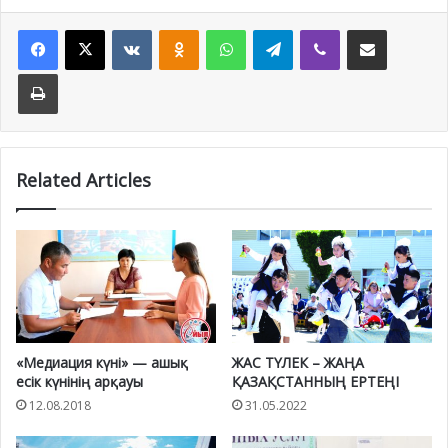
Facebook
X
VKontakte
Odnoklassniki
WhatsApp
Telegram
Viber
Share via Email
Print
Related Articles
«Медиация күні» — ашық
ЖАС ТҮЛЕК – ЖАҢА
есік күнінің арқауы
ҚАЗАҚСТАННЫҢ ЕРТЕҢІ
12.08.2018
31.05.2022