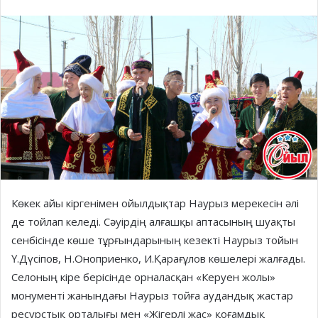
Көкек айы кіргенімен ойылдықтар Наурыз мерекесін әлі
де тойлап келеді. Сәуірдің алғашқы аптасының шуақты
сенбісінде көше тұрғындарының кезекті Наурыз тойын
Ү.Дүсіпов, Н.Оноприенко, И.Қарағұлов көшелері жалғады.
Селоның кіре берісінде орналасқан «Керуен жолы»
монументі жанындағы Наурыз тойға аудандық жастар
ресурстық орталығы мен «Жігерлі жас» қоғамдық