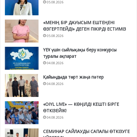
05.08.2026
«МЕНІҢ БІР ДАУЫСЫМ ЕШТЕҢЕНІ
ӨЗГЕРТПЕЙДІ» ДЕГЕН ПІКІРДІ ЕСТИМІЗ
05.08.2026
ҮЕҰ үшін сыйлықақы беру конкурсы
туралы ақпарат
04.08.2026
Қайыңдыда төрт жаңа пәтер
04.08.2026
«OIYL LIVE» — КӨҢІЛДІ КЕШТІ БІРГЕ
ӨТКІЗЕЙІК!
04.08.2026
СЕМИНАР САЙЛАУДЫ САПАЛЫ ӨТКІЗУГЕ