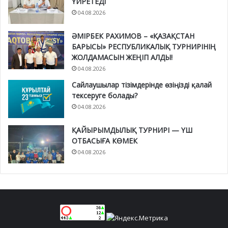
ҮЙРЕТЕДІ
04.08.2026
ӘМІРБЕК РАХИМОВ – «ҚАЗАҚСТАН
БАРЫСЫ» РЕСПУБЛИКАЛЫҚ ТУРНИРІНІҢ
ЖОЛДАМАСЫН ЖЕҢІП АЛДЫ!
04.08.2026
Сайлаушылар тізімдерінде өзіңізді қалай
тексеруге болады?
04.08.2026
ҚАЙЫРЫМДЫЛЫҚ ТУРНИРІ — ҮШ
ОТБАСЫҒА КӨМЕК
04.08.2026