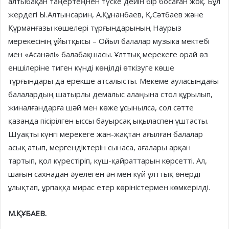
алтыбақан таңертеңнен түске дейін бір босаған жоқ. Бұл
жердегі Ы.Алтынсарин, А.Құнанбаев, Қ.Сәтбаев және
Құрманғазы көшелері тұрғындарының Наурыз
мерекесінің ұйытқысы – Ойыл балалар музыка мектебі
мен «Асанәлі» балабақшасы. Ұлттық мерекеге орай өз
еншілеріне тиген күнді көңілді өткізуге көше
тұрғындары да ерекше атсалысты. Мекеме ауласындағы
балалардың шатырлы демалыс алаңына стол құрылып,
жиналғандарға шәй мен көже ұсынылса, сол сәтте
қазанда пісірілген ыссы бауырсақ ықыласпен ұштасты.
Шуақты күнгі мерекеге жан-жақтан ағылған балалар
асық атып, мергендіктерін сынаса, ағалары арқан
тартып, қол күрестіріп, күш-қайраттарын көрсетті. Ал,
шағын сахнадан әуелеген ән мен күй ұлттық өнерді
ұлықтап, ұрпаққа мирас етер көріністермен көмкерілді.
М.ҚҰБАЕВ.