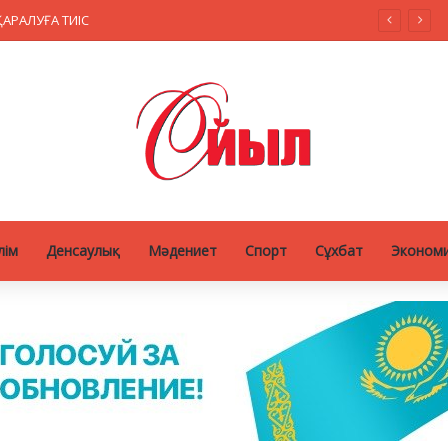
АРАЛУҒА ТИІС
лім
Денсаулық
Мәдениет
Спорт
Сұхбат
Эконом