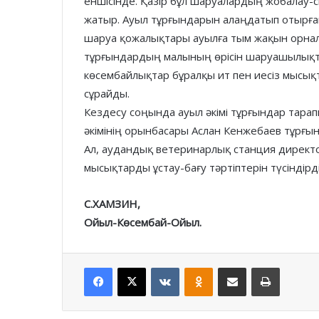
еншісінде. Қазір бұл шаруалардың жобалау-
жатыр. Ауыл тұрғындарын алаңдатып отырған 
шаруа қожалықтары ауылға тым жақын орнал
тұрғындардың малының өрісін шаруашылықт
көсембайлықтар бұралқы ит пен иесіз мысық
сұрайды.
Кездесу соңында ауыл әкімі тұрғындар тарап
әкімінің орынбасары Аслан Кенжебаев тұрғын
Ал, аудандық ветеринарлық станция директ
мысықтарды ұстау-бағу тәртіптерін түсіндірді
С.ХАМЗИН,
Ойыл-Көсембай-Ойыл.
Facebook
X
VKontakte
Odnoklassniki
Share via Email
Print