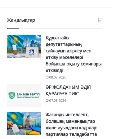
Жаңалықтар
Құрылтайы
депутаттарының
сайлауын әзірлеу мен
өткізу мәселелері
бойынша оқыту семинары
өткізілді
08.08.2026
ӘР ЖОЛДАНЫМ ӘДІЛ
ҚАРАЛУҒА ТИІС
07.08.2026
Жасанды интеллект,
болашақ мамандықтар
және ауылдағы кадрлар:
партиялар теледебатта