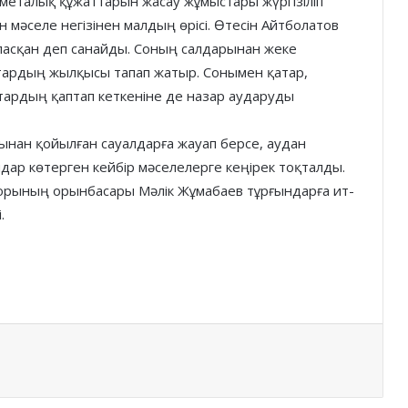
сметалық құжаттарын жасау жұмыстары жүргізіліп
мәселе негізінен малдың өрісі. Өтесін Айтболатов
асқан деп санайды. Соның салдарынан жеке
ардың жылқысы тапап жатыр. Сонымен қатар,
тардың қаптап кеткеніне де назар аударуды
ынан қойылған сауалдарға жауап берсе, аудан
дар көтерген кейбір мәселелерге кеңірек тоқталды.
орының орынбасары Мәлік Жұмабаев тұрғындарға ит-
.