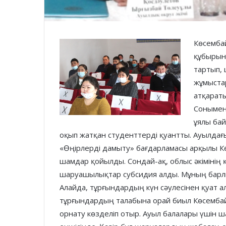
Көсемба
құбырыны
тартып, 
жұмыста
атқараты
Сонымен
ұялы бай
оқып жатқан студенттерді қуантты. Ауылдағы
«Өңірлерді дамыту» бағдарламасы арқылы Кө
шамдар қойылды. Сондай-ақ, облыс әкімінің
шаруашылықтар субсидия алды. Мұның барлы
Алайда, тұрғындардың күн сәулесінен қуат а
тұрғындардың талабына орай биыл Көсемб
орнату көзделіп отыр. Ауыл балалары үшін 