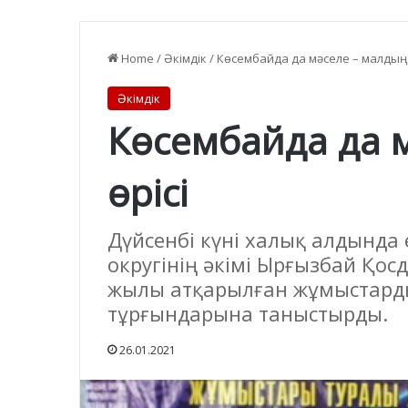
Home
/
Әкімдік
/
Көсембайда да мәселе – малдың 
Әкімдік
Көсембайда да 
өрісі
Дүйсенбі күні халық алдында
округінің әкімі Ырғызбай Қосд
жылы атқарылған жұмыстард
тұрғындарына таныстырды.
26.01.2021