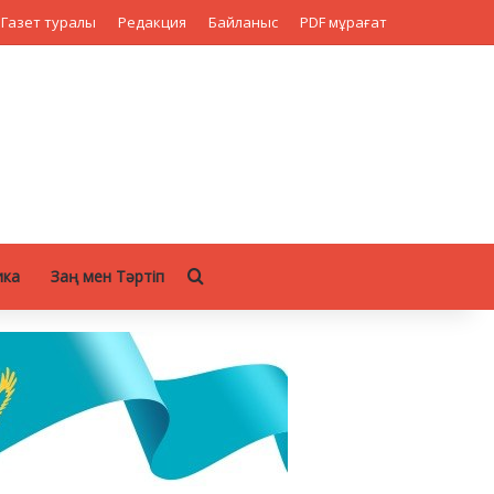
Газет туралы
Редакция
Байланыс
PDF мұрағат
Search for
ика
Заң мен Тәртіп