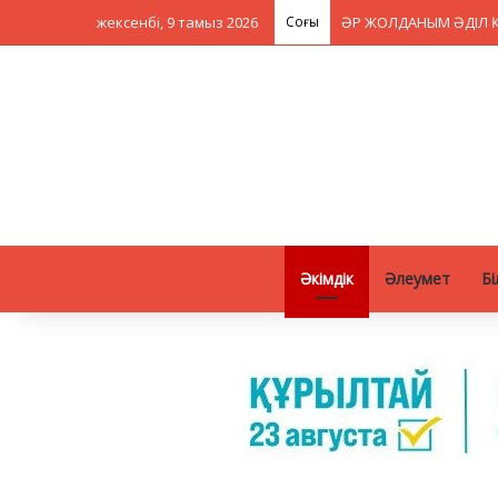
жексенбі, 9 тамыз 2026
Соңғы
ӘР ЖОЛДАНЫМ ӘДІЛ Қ
Әкімдік
Әлеумет
Бі