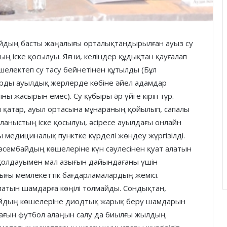
йдың басты жаңалығы орталықтандырылған ауыз су
ң іске қосылуы. Яғни, келіндер құдықтан қауғалап
шелектеп су тасу бейнетінен құтылды (Бұл
рды ауылдық жерлерде көбіне әйел адамдар
ны жасырын емес). Су құбыры әр үйге кіріп тұр.
 қатар, ауыл ортасына мұнараның қойылып, сапалы
ланыстың іске қосылуы, әсіресе ауылдағы онлайн
 медициналық пунктке күрделі жөндеу жүргізілді.
сембайдың көшелеріне күн сәулесінен қуат алатын
 қолдауымен мал азығын дайындағаны үшін
ғы мемлекеттік бағдарламалардың жемісі.
латын шамдарға көңілі толмайды. Сондықтан,
айдың көшелеріне диодтық жарық беру шамдарын
шағын футбол алаңын салу да биылғы жылдың