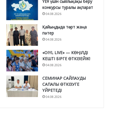
ҮЕҰ үшін сыйлықақы беру
конкурсы туралы ақпарат
04.08.2026
Қайыңдыда төрт жаңа
пәтер
04.08.2026
«OIYL LIVE» — КӨҢІЛДІ
КЕШТІ БІРГЕ ӨТКІЗЕЙІК!
04.08.2026
СЕМИНАР САЙЛАУДЫ
САПАЛЫ ӨТКІЗУГЕ
ҮЙРЕТЕДІ
04.08.2026