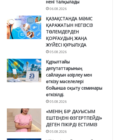
нені талқылады
06.08.2026
ҚАЗАҚСТАНДА МӘМС
ҚАРАЖАТЫН НЕГІЗСІЗ
ТӨЛЕМДЕРДЕН
ҚОРҒАУДЫҢ ЖАҢА
ЖҮЙЕСІ ҚҰРЫЛУДА
05.08.2026
Құрылтайы
депутаттарының
сайлауын әзірлеу мен
өткізу мәселелері
бойынша оқыту семинары
өткізілді.
05.08.2026
«МЕНІҢ БІР ДАУЫСЫМ
ЕШТЕҢЕНІ ӨЗГЕРТПЕЙДІ»
ДЕГЕН ПІКІРДІ ЕСТИМІЗ
05.08.2026