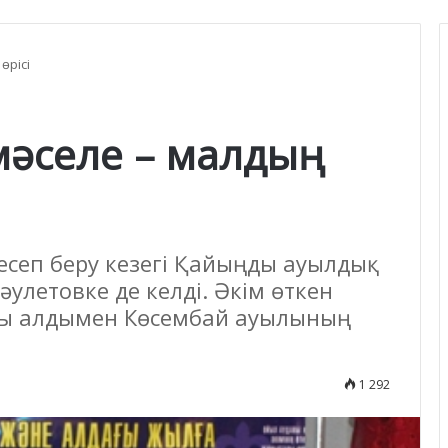
өрісі
мәселе – малдың
 есеп беру кезегі Қайыңды ауылдық
әулетовке де келді. Әкім өткен
ы алдымен Көсембай ауылының
1 292