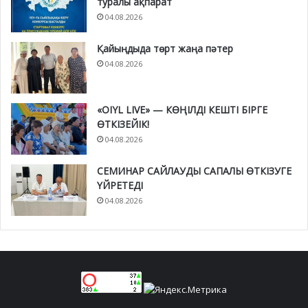
туралы ақпарат
04.08.2026
Қайыңдыда төрт жаңа пәтер
04.08.2026
«OIYL LIVE» — КӨҢІЛДІ КЕШТІ БІРГЕ
ӨТКІЗЕЙІК!
04.08.2026
СЕМИНАР САЙЛАУДЫ САПАЛЫ ӨТКІЗУГЕ
ҮЙРЕТЕДІ
04.08.2026