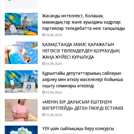
Жасанды интеллект, болашақ
мамандықтар және ауылдағы кадрлар:
партиялар теледебатта нені талқылады
06.08.2026
ҚАЗАҚСТАНДА МӘМС ҚАРАЖАТЫН
НЕГІЗСІЗ ТӨЛЕМДЕРДЕН ҚОРҒАУДЫҢ
ЖАҢА ЖҮЙЕСІ ҚҰРЫЛУДА
05.08.2026
Құрылтайы депутаттарының сайлауын
әзірлеу мен өткізу мәселелері бойынша
оқыту семинары өткізілді.
05.08.2026
«МЕНІҢ БІР ДАУЫСЫМ ЕШТЕҢЕНІ
ӨЗГЕРТПЕЙДІ» ДЕГЕН ПІКІРДІ ЕСТИМІЗ
05.08.2026
ҮЕҰ үшін сыйлықақы беру конкурсы