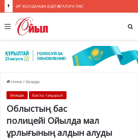
ӘР ЖОЛДАНЫМ ӘДІЛ ҚАРАЛУҒА ТИІС
Menu
Se
Home
/
Әкімдік
Әкімдік
Басты тақырып
Облыстың бас
полицейі Ойылда мал
ұрлығының алдын алуды