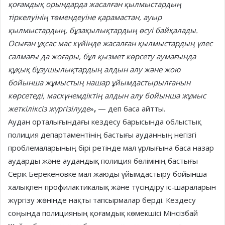
қоғамдық орындарда жасалған қылмыстардың
тіркелуінің төмендеуіне қарамастан, ауыр
қылмыстардың, бұзақылықтардың өсуі байқалады.
Осыған ұқсас мас күйінде жасалған қылмыстардың үлес
салмағы да жоғары, бұл қызмет көрсету аумағында
құқық бұзушылықтардың алдын алу және жою
бойынша жұмыстың нашар ұйымдастырылғанын
көрсетеді, маскүнемдіктің алдын алу бойынша жұмыс
жеткіліксіз жүргізілуде
»
,
— деп баса айтты.
Аудан орталығындағы кездесу барысында облыстық
полиция департаментінің бастығы ауданның негізгі
проблемаларының бірі ретінде мал ұрлығына баса назар
аударды және аудандық полиция бөлімінің бастығы
Серік Берекеновке мал жаюды ұйымдастыру бойынша
халықпен профилактикалық және түсіндіру іс-шараларын
жүргізу жөнінде нақты тапсырмалар берді. Кездесу
соңында полицияның қоғамдық көмекшісі Мінсізбай