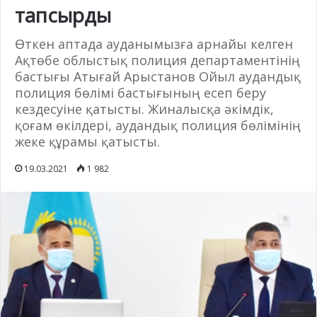
тапсырды
Өткен аптада ауданымызға арнайы келген
Ақтөбе облыстық полиция департаментінің
бастығы Атығай Арыстанов Ойыл аудандық
полиция бөлімі бастығының есеп беру
кездесуіне қатысты. Жиналысқа әкімдік,
қоғам өкілдері, аудандық полиция бөлімінің
жеке құрамы қатысты.
19.03.2021
1 982