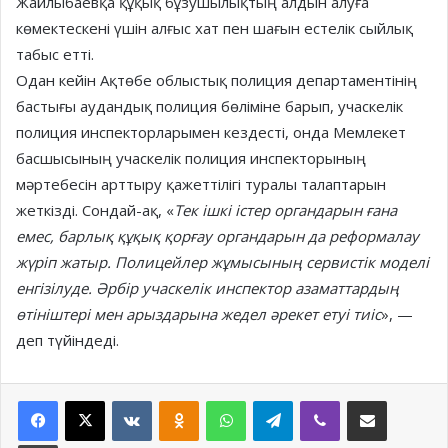
Жайлыбаевқа құқық бұзушылықтың алдын алуға
көмектескені үшін алғыс хат пен шағын естелік сыйлық
табыс етті.
Одан кейін Ақтөбе облыстық полиция департаментінің
бастығы аудандық полиция бөліміне барып, учаскелік
полиция инспекторларымен кездесті, онда Мемлекет
басшысының учаскелік полиция инспекторының
мәртебесін арттыру қажеттілігі туралы талаптарын
жеткізді. Сондай-ақ, «
Тек ішкі істер органдарын ғана
емес, барлық құқық қорғау органдарын да реформалау
жүріп жатыр. Полицейлер жұмысының сервистік моделі
енгізілуде. Әрбір учаскелік инспектор азаматтардың
өтініштері мен арыздарына жедел әрекет етуі тиіс
», —
деп түйіндеді.
Facebook
X
VKontakte
Odnoklassniki
WhatsApp
Telegram
Viber
Share via Email
Print