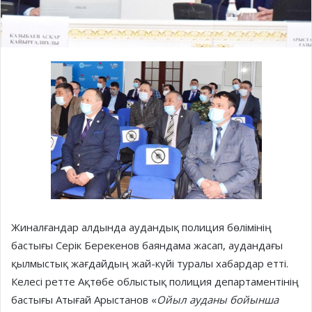
Жиналғандар алдында аудандық полиция бөлімінің
бастығы Серік Берекенов баяндама жасап, аудандағы
қылмыстық жағдайдың жай-күйі туралы хабардар етті.
Келесі ретте Ақтөбе облыстық полиция департаментінің
бастығы Атығай Арыстанов «
Ойыл ауданы бойынша