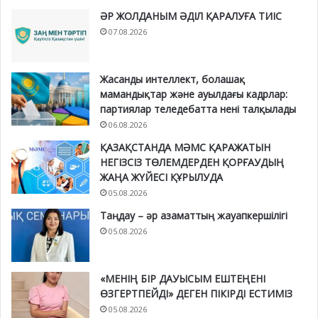
ӘР ЖОЛДАНЫМ ӘДІЛ ҚАРАЛУҒА ТИІС
07.08.2026
Жасанды интеллект, болашақ
мамандықтар және ауылдағы кадрлар:
партиялар теледебатта нені талқылады
06.08.2026
ҚАЗАҚСТАНДА МӘМС ҚАРАЖАТЫН
НЕГІЗСІЗ ТӨЛЕМДЕРДЕН ҚОРҒАУДЫҢ
ЖАҢА ЖҮЙЕСІ ҚҰРЫЛУДА
05.08.2026
Таңдау – әр азаматтың жауапкершілігі
05.08.2026
«МЕНІҢ БІР ДАУЫСЫМ ЕШТЕҢЕНІ
ӨЗГЕРТПЕЙДІ» ДЕГЕН ПІКІРДІ ЕСТИМІЗ
05.08.2026