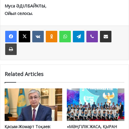
Муса ӘДІЛБАЙҰЛЫ,
Ойыл селосы.
Facebook
X
VKontakte
Odnoklassniki
WhatsApp
Telegram
Viber
Share via Email
Print
Related Articles
Қасым-Жомарт Тоқаев:
«МӘҢГІЛІК ЖАСА, ҚЫРАН