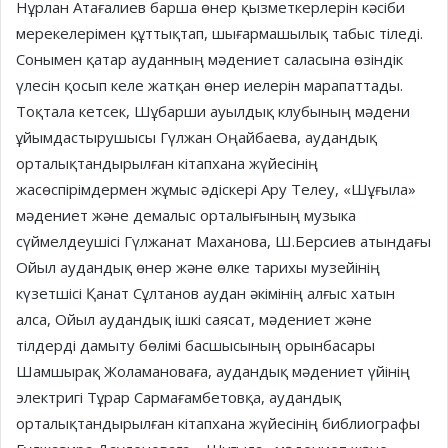
Нұрлан Атағалиев барша өнер қызметкерлерін кәсіби
мерекелерімен құттықтап, шығармашылық табыс тіледі.
Сонымен қатар ауданның мәдениет саласына өзіндік
үлесін қосып келе жатқан өнер иелерін марапаттады.
Тоқтала кетсек, Шұбарши ауылдық клубының мәдени
ұйымдастырушысы Гүлжан Оңайбаева, аудандық
орталықтандырылған кітапхана жүйесінің
жасөспірімдермен жұмыс әдіскері Ару Телеу, «Шұғыла»
мәдениет және демалыс орталығының музыка
сүймелдеушісі Гүлжанат Маханова, Ш.Берсиев атындағы
Ойыл аудандық өнер және өлке тарихы музейінің
күзетшісі Қанат Сұлтанов аудан әкімінің алғыс хатын
алса, Ойыл аудандық ішкі саясат, мәдениет және
тілдерді дамыту бөлімі басшысының орынбасары
Шамшырақ Жоламановаға, аудандық мәдениет үйінің
электригі Тұрар Сармағамбетовқа, аудандық
орталықтандырылған кітапхана жүйесінің библиографы