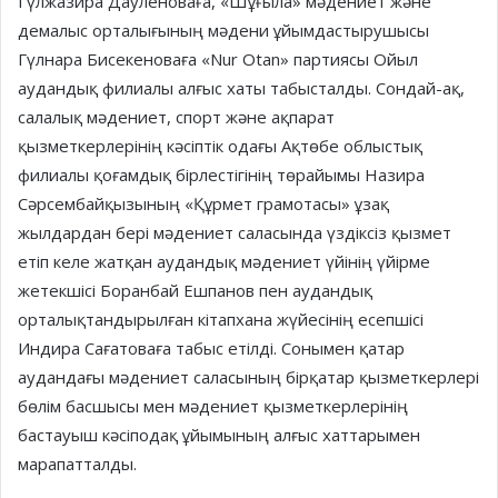
Гүлжазира Дауленоваға, «Шұғыла» мәдениет және
демалыс орталығының мәдени ұйымдастырушысы
Гүлнара Бисекеноваға «Nur Otan» партиясы Ойыл
аудандық филиалы алғыс хаты табысталды. Сондай-ақ,
салалық мәдениет, спорт және ақпарат
қызметкерлерінің кәсіптік одағы Ақтөбе облыстық
филиалы қоғамдық бірлестігінің төрайымы Назира
Сәрсембайқызының «Құрмет грамотасы» ұзақ
жылдардан бері мәдениет саласында үздіксіз қызмет
етіп келе жатқан аудандық мәдениет үйінің үйірме
жетекшісі Боранбай Ешпанов пен аудандық
орталықтандырылған кітапхана жүйесінің есепшісі
Индира Сағатоваға табыс етілді. Сонымен қатар
аудандағы мәдениет саласының бірқатар қызметкерлері
бөлім басшысы мен мәдениет қызметкерлерінің
бастауыш кәсіподақ ұйымының алғыс хаттарымен
марапатталды.