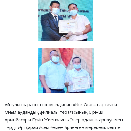
Айтулы шараның шымылдығын «Nur Otan» партиясы
Ойыл аудандық филиалы төрағасының бірінші
орынбасары Еркін Жиеналин «Өнер адамы» арнауымен
түрді. Әрі қарай әсем әнмен әрленген мерекелік кеште