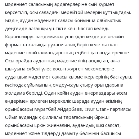
мәдениет саласының ардагерлеріне сый-құрмет
көрсетіліп, осы саладағы мерейтой иелерін құттықтады.
Біздің аудан мәдениет саласы бойынша олблыстық
деңгейде алғашқы үштікте көш бастап келеді.
Короновирус пандемиясы ушыққан кезде де онлайн
форматта халыққа рухани азық беріп келе жатқан
мәдениет майталмандарының еңбегі қашанда ерекше.
Осы орайда ауданның мәдениетінің асқақтап, алға
шығуына сүбелі үлес қосып жүрген мекемелерге
аудандық мәдениет саласы қызметкерлерінің бастауыш
кәсіподақ ұйымының емдеу-сауықтыру орындарына
жолдама берілді. Одан кейін аудан өнерпаздары әсем
әндерімен әрлеген мерекелік шарада аудан әкімінің
орынбасары Мұратбай Айдарбаев, «Nur Otan» партиясы
Ойыл аудандық филиалы төрағасының бірінші
орынбасары Еркін Жиеналин, аудандық ішкі саясат,
мәдениет және тілдерді дамыту бөлімінің басшысы