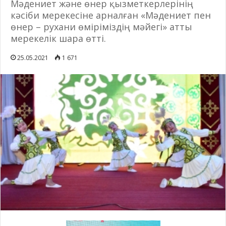
Мәдениет және өнер қызметкерлерінің
кәсіби мерекесіне арналған «Мәдениет пен
өнер – рухани өміріміздің мәйегі» атты
мерекелік шара өтті.
25.05.2021
1 671