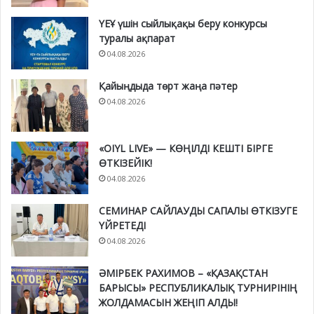
ҮЕҰ үшін сыйлықақы беру конкурсы
туралы ақпарат
04.08.2026
Қайыңдыда төрт жаңа пәтер
04.08.2026
«OIYL LIVE» — КӨҢІЛДІ КЕШТІ БІРГЕ
ӨТКІЗЕЙІК!
04.08.2026
СЕМИНАР САЙЛАУДЫ САПАЛЫ ӨТКІЗУГЕ
ҮЙРЕТЕДІ
04.08.2026
ӘМІРБЕК РАХИМОВ – «ҚАЗАҚСТАН
БАРЫСЫ» РЕСПУБЛИКАЛЫҚ ТУРНИРІНІҢ
ЖОЛДАМАСЫН ЖЕҢІП АЛДЫ!