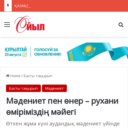
ҚАЗАҚСТАНДА МӘМС ҚАРАЖАТЫН НЕГІЗСІЗ ТӨЛЕМДЕРДЕН ҚОРҒАУДЫҢ ЖАҢА ЖҮЙЕСІ ҚҰРЫЛУДА
Menu
Se
Home
/
Басты тақырып
Басты тақырып
Мәдениет
Мәдениет пен өнер – рухани
өміріміздің мәйегі
Өткен жұма күні аудандық мәдениет үйінде