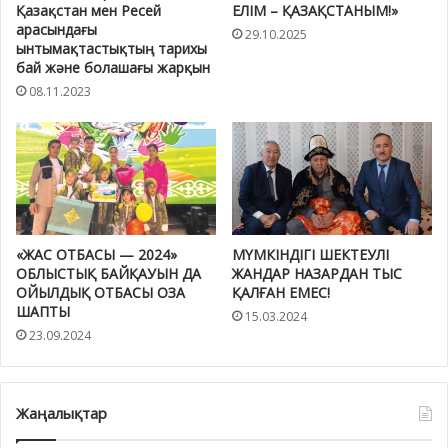
Қазақстан мен Ресей
ЕЛІМ – ҚАЗАҚСТАНЫМ!»
арасындағы
29.10.2025
ынтымақтастықтың тарихы
бай және болашағы жарқын
08.11.2023
«ЖАС ОТБАСЫ — 2024»
МҮМКІНДІГІ ШЕКТЕУЛІ
ОБЛЫСТЫҚ БАЙҚАУЫН ДА
ЖАНДАР НАЗАРДАН ТЫС
ОЙЫЛДЫҚ ОТБАСЫ ОЗА
ҚАЛҒАН ЕМЕС!
ШАПТЫ
15.03.2024
23.09.2024
Жаңалықтар