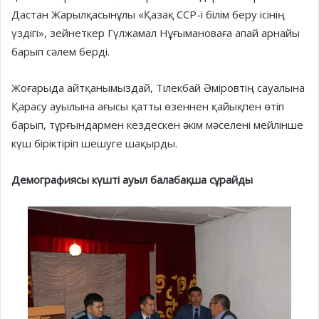
Дастан Жарылқасынұлы «Қазақ ССР-і білім беру ісінің
үздігі», зейнеткер Гүлжамал Нұғымановаға апай арнайы
барып сәлем берді.
Жоғарыда айтқанымыздай, Тілекбай Әміровтің сауалына
Қарасу ауылына ағысы қатты өзеннен қайықпен өтіп
барып, тұрғындармен кездескен әкім мәселені мейлінше
күш біріктіріп шешуге шақырды.
Демографиясы күшті ауыл
балабақша сұрайды