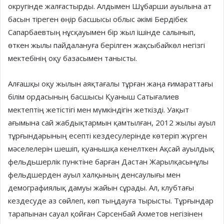
округінде жалғастырды. Алдымен Шұбарши ауылына ат
басын тіреген өңір басшысы облыс әкімі Бердібек
Сапарбаевтың нұсқауымен бір жыл ішінде салынып,
өткен жылы пайдалануға берілген жақсыбайкөл негізгі
мектебінің оқу базасымен танысты.
Алғашқы оқу жылын аяқтағалы тұрған жаңа ғимараттағы
білім ордасының басшысы Қуаныш Сатығалиев
мектептің жетістігі мен мүмкіндігін жеткізді. Уақыт
ағымына сай жабдықтармын қамтылған, 2012 жылы ауыл
тұрғындарының есепті кездесулерінде көтеріп жүрген
мәселелерін шешіп, қуанышқа кенелткен Ақсай ауылдық
фельдьшерлік пунктіне барған Дастан Жарылқасынұлы
фельдшерден ауыл халқының денсаулығы мен
демографиялық дамуы жайын сұрады. Ал, клубтағы
кездесуде аз сөйлеп, көп тыңдауға тырысты. Тұрғындар
тарапынан сауал қойған Сәрсенбай Ахметов негізінен