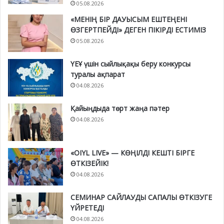
05.08.2026
«МЕНІҢ БІР ДАУЫСЫМ ЕШТЕҢЕНІ
ӨЗГЕРТПЕЙДІ» ДЕГЕН ПІКІРДІ ЕСТИМІЗ
05.08.2026
ҮЕҰ үшін сыйлықақы беру конкурсы
туралы ақпарат
04.08.2026
Қайыңдыда төрт жаңа пәтер
04.08.2026
«OIYL LIVE» — КӨҢІЛДІ КЕШТІ БІРГЕ
ӨТКІЗЕЙІК!
04.08.2026
СЕМИНАР САЙЛАУДЫ САПАЛЫ ӨТКІЗУГЕ
ҮЙРЕТЕДІ
04.08.2026