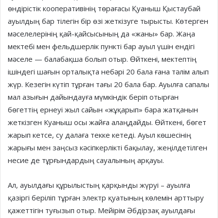
өндірістік кооперативінің төрағасы Қуаныш Қыстаубай
ауылдың бар тілегін бір өзі жеткізуге тырысты. Көтерген
мәселелерінің қай-қайсысының да «жаны» бар. Жаңа
мектебі мен фельдшерлік пункті бар ауыл үшін ендігі
мәселе — балабақша болып отыр. Өйткені, мектептің
ішіндегі шағын орталықта небәрі 20 бала ғана тәлім алып
жүр. Кезегін күтіп тұрған тағы 20 бала бар. Ауылға сапалы
мал азығын дайындауға мүмкіндік беріп отырған
бөгеттің ернеуі жыл сайын «жұқарып» бара жатқанын
жеткізген Куаныш осы жайға алаңдайды. Өйткені, бөгет
жарып кетсе, су далаға текке кетеді. Ауыл көшесінің
жарығы мен заңсыз кәсіпкерлікті бақылау, жеңілдетілген
несие де тұрғындардың сауалының арқауы.
Ал, ауылдағы құрылыстың қарқынды жүруі – ауылға
қазіргі беріліп тұрған электр қуатының көлемін арттыру
қажеттігін туғызып отыр. Мейірім Әбдірзақ ауылдағы