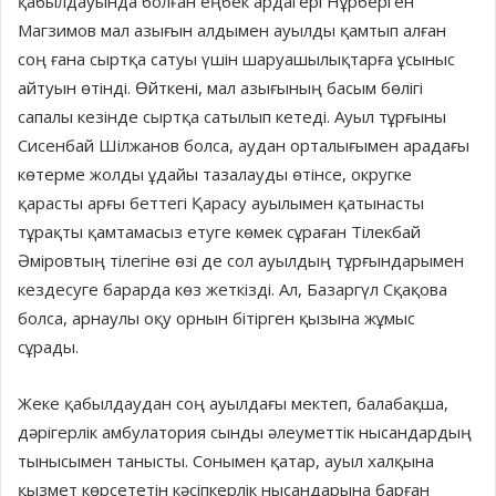
қабылдауында болған еңбек ардагері Нұрберген
Магзимов мал азығын алдымен ауылды қамтып алған
соң ғана сыртқа сатуы үшін шаруашылықтарға ұсыныс
айтуын өтінді. Өйткені, мал азығының басым бөлігі
сапалы кезінде сыртқа сатылып кетеді. Ауыл тұрғыны
Сисенбай Шілжанов болса, аудан орталығымен арадағы
көтерме жолды ұдайы тазалауды өтінсе, округке
қарасты арғы беттегі Қарасу ауылымен қатынасты
тұрақты қамтамасыз етуге көмек сұраған Тілекбай
Әміровтың тілегіне өзі де сол ауылдың тұрғындарымен
кездесуге барарда көз жеткізді. Ал, Базаргүл Сқақова
болса, арнаулы оқу орнын бітірген қызына жұмыс
сұрады.
Жеке қабылдаудан соң ауылдағы мектеп, балабақша,
дәрігерлік амбулатория сынды әлеуметтік нысандардың
тынысымен танысты. Сонымен қатар, ауыл халқына
қызмет көрсететін кәсіпкерлік нысандарына барған