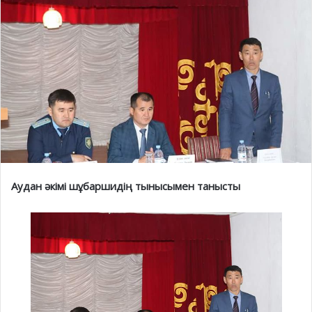
Аудан әкімі шұбаршидің тынысымен танысты