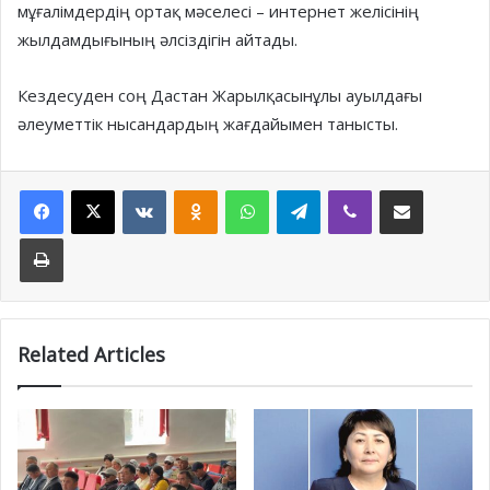
мұғалімдердің ортақ мәселесі – интернет желісінің
жылдамдығының әлсіздігін айтады.
Кездесуден соң Дастан Жарылқасынұлы ауылдағы
әлеуметтік нысандардың жағдайымен танысты.
Facebook
X
VKontakte
Odnoklassniki
WhatsApp
Telegram
Viber
Share via Email
Print
Related Articles