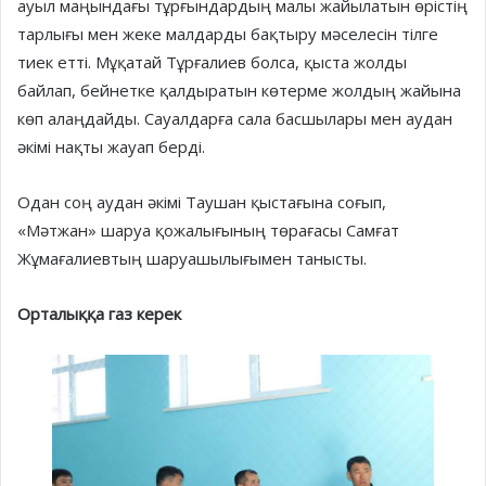
ауыл маңындағы тұрғындардың малы жайылатын өрістің
тарлығы мен жеке малдарды бақтыру мәселесін тілге
тиек етті. Мұқатай Тұрғалиев болса, қыста жолды
байлап, бейнетке қалдыратын көтерме жолдың жайына
көп алаңдайды. Сауалдарға сала басшылары мен аудан
әкімі нақты жауап берді.
Одан соң аудан әкімі Таушан қыстағына соғып,
«Мәтжан» шаруа қожалығының төрағасы Самғат
Жұмағалиевтың шаруашылығымен танысты.
Орталыққа газ керек