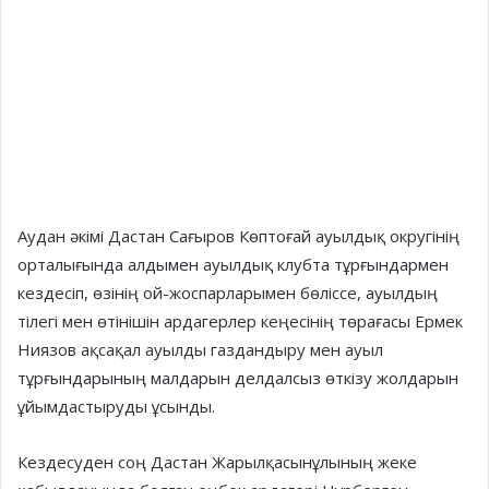
Аудан әкімі Дастан Сағыров Көптоғай ауылдық округінің
орталығында алдымен ауылдық клубта тұрғындармен
кездесіп, өзінің ой-жоспарларымен бөліссе, ауылдың
тілегі мен өтінішін ардагерлер кеңесінің төрағасы Ермек
Ниязов ақсақал ауылды газдандыру мен ауыл
тұрғындарының малдарын делдалсыз өткізу жолдарын
ұйымдастыруды ұсынды.
Кездесуден соң Дастан Жарылқасынұлының жеке