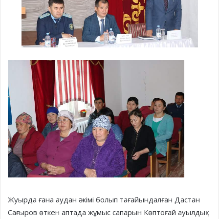
Жуырда ғана аудан әкімі болып тағайындалған Дастан
Сағыров өткен аптада жұмыс сапарын Көптоғай ауылдық