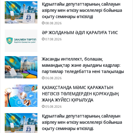
Құрылтайы депутаттарының сайлауын
әзірлеу мен өткізу мәселелері бойынша
оқыту семинары өткізілді
08.08.2026
ӘР ЖОЛДАНЫМ ӘДІЛ ҚАРАЛУҒА ТИІС
07.08.2026
Жасанды интеллект, болашақ
мамандықтар және ауылдағы кадрлар:
партиялар теледебатта нені талқылады
06.08.2026
ҚАЗАҚСТАНДА МӘМС ҚАРАЖАТЫН
НЕГІЗСІЗ ТӨЛЕМДЕРДЕН ҚОРҒАУДЫҢ
ЖАҢА ЖҮЙЕСІ ҚҰРЫЛУДА
05.08.2026
Құрылтайы депутаттарының сайлауын
әзірлеу мен өткізу мәселелері бойынша
оқыту семинары өткізілді.