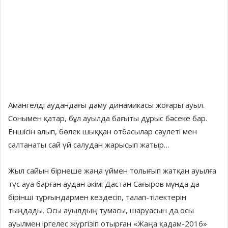
Амангелді аудандағы даму динамикасы жоғары ауыл.
Сонымен қатар, бұл ауылда бағыты дұрыс бәсеке бар.
Еншісін алып, бөлек шыққан отбасылар сәулеті мен
салтанаты сай үй салудан жарысып жатыр…
Жыл сайын бірнеше жаңа үймен толығып жатқан ауылға
түс ауа барған аудан әкімі Дастан Сағыров мұнда да
бірінші тұрғындармен кездесіп, талап-тілектерін
тыңдады. Осы ауылдың тумасы, шаруасын да осы
ауылмен іргелес жүргізіп отырған «Жаңа қадам-2016»