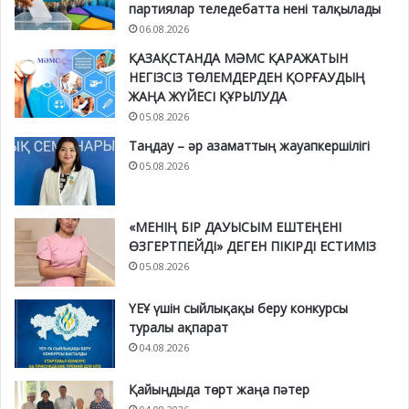
партиялар теледебатта нені талқылады
06.08.2026
ҚАЗАҚСТАНДА МӘМС ҚАРАЖАТЫН
НЕГІЗСІЗ ТӨЛЕМДЕРДЕН ҚОРҒАУДЫҢ
ЖАҢА ЖҮЙЕСІ ҚҰРЫЛУДА
05.08.2026
Таңдау – әр азаматтың жауапкершілігі
05.08.2026
«МЕНІҢ БІР ДАУЫСЫМ ЕШТЕҢЕНІ
ӨЗГЕРТПЕЙДІ» ДЕГЕН ПІКІРДІ ЕСТИМІЗ
05.08.2026
ҮЕҰ үшін сыйлықақы беру конкурсы
туралы ақпарат
04.08.2026
Қайыңдыда төрт жаңа пәтер