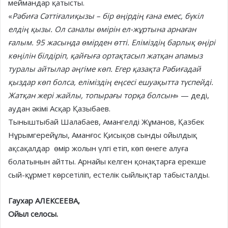
меймандар қатысты.
«
Рәбиға Сәттіғалиқызы – бір өңірдің ғана емес, бүкіл
елдің қызы. Ол саналы өмірін ел-жұртына арнаған
ғалым. 95 жасында өмірден өтті. Еліміздің барлық өңірі
көңілін білдіріп, қайғыға ортақтасып жатқан апамыз
туралы айтылар әңгіме көп. Егер қазақта Рәбиғадай
қыздар көп болса, еліміздің еңсесі ешуақытта түспейді.
Жатқан жері жайлы, топырағы торқа болсын
» — деді,
аудан әкімі Асқар Қазыбаев.
Тыныштыбай Шалабаев, Амангелді Жұманов, Қазбек
Нұрымгерейұлы, Аманғос Қисықов сынды ойылдық
ақсақалдар өмір жолын үлгі етіп, көп өнеге алуға
болатынын айтты. Арнайы келген қонақтарға ерекше
сый-құрмет көрсетіліп, естелік сыйлықтар табысталды.
Гаухар АЛЕКСЕЕВА,
Ойыл селосы.