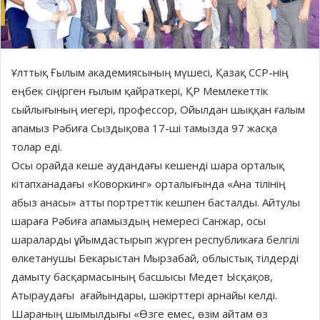
Ұлттық Ғылым академиясының мүшесі, Қазақ ССР-нің
еңбек сіңірген ғылым қайраткері, ҚР Мемлекеттік
сыйлығының иегері, профессор, Ойылдан шыққан ғалым
апамыз Рәбиға Сыздықова 17-ші тамызда 97 жасқа
толар еді.
Осы орайда кеше аудандағы кешенді шара орталық
кітапханадағы «Коворкинг» орталығында «Ана тілінің
абыз анасы» атты портреттік кешпен басталды. Айтулы
шараға Рәбиға апамыздың немересі Санжар, осы
шараларды ұйымдастырып жүрген республикаға белгілі
өлкетанушы Бекарыстан Мырзабай, облыстық тілдерді
дамыту басқармасының басшысы Медет Ысқақов,
Атыраудағы ағайындары, шәкірттері арнайы келді.
Шараның шымылдығы «Өзге емес, өзім айтам өз