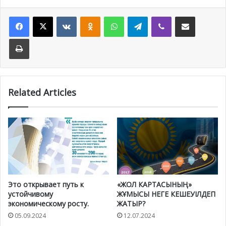
Facebook
X
VKontakte
Odnoklassniki
WhatsApp
Telegram
Viber
Share via Email
Print
Related Articles
Это открывает путь к
«ЖОЛ КАРТАСЫНЫҢ»
устойчивому
ЖҰМЫСЫ НЕГЕ КЕШЕУІЛДЕП
экономическому росту.
ЖАТЫР?
05.09.2024
12.07.2024