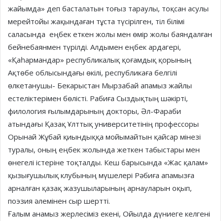
жайымда» деп басталатын тоғыз тараулы, тоқсан асулы
мерейтойы жақындаған тұста түсірілген, тіл білімі
саласында еңбек еткен жолы мен өмір жолы баяндалған
бейнебаянмен түрілді. Алдымен еңбек ардагері,
«Қаһармандар» республикалық қоғамдық қорының
Ақтөбе облысындағы өкілі, республикаға белгілі
өлкетанушы- Бекарыстан Мырзабай апамыз жайлы
естеліктерімен бөлісті. Рабиға Сыздықтың шәкірті,
филология ғылымдарының докторы, Әл-Фараби
атындағы Қазақ Ұлттық университетінің профессоры
Орынай Жұбай қиындыққа мойымайтын қайсар мінезі
туралы, оның еңбек жолында жеткен табыстары мен
өнегелі істеріне тоқталды. Кеш барысында «Жас қалам»
қызығушылық клубының мүшелері Рәбиға апамызға
арналған қазақ жазушыларының арнауларын оқып,
поэзия әлемінен сыр шертті.
Ғалым анамыз жерлесіміз екені, Ойылда дүниеге келгені