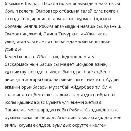
бәрімізге белгілі. Шарада ғалым апамыздың нағашысы
болып келетін Әміровтер отбасына талай елге келген
сәтінде шаңырағынан дәм татып, құрметті қонағы
болғаны белгілі. Рәбиға апамыздың нағашысы, Қуаныш
Әміровтың жиені, Әдина Тимурқызы «Ұлылықты
ұлықтаған ұлы есім» атты баяндамасын көпшілікке
ұсынды.
Келесі кезекте Облыстық тілдерді дамыту
басқармасының басшысы Медет Ысқақов өзінің
құттықтау сөзінде шыққан биігін, ретінде еңбегін
айрықша жоғары бағалайтынын тілге тиек етті. Аудан
әкімінің орынбасары Мұратбай Айдарбаев тіл білімі
саласында еңбек еткен ғалым анамыздың ғибратты
жолы қашанда жас буынға үлгі екенін жеткізді.
Тағылымы мол шарадан кейін Рәбиға Сыздықованың
рухына арнап ас берілді. Асқа ойылдық ақсақалдар мен
зиялы қауым өкілдері, ауылдық округтен келген