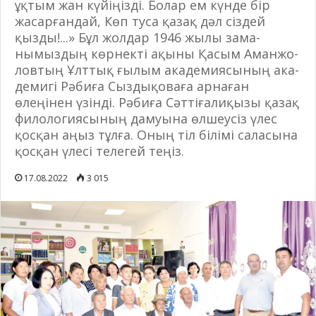
ұқтым жан күйіңізді. Болар ем күнде бір
жасарғандай, Көп туса қазақ дәл сіз­дей
қызды!...» Бұл жол­дар 1946 жы­лы за­ма­
нымыздың көр­некті ақы­ны Қасым Аман­жо­
ловтың Ұлттық ғы­лым академиясының ака­
демигі Рәбиға Сыздықоваға ар­наған
өлеңінен үзінді. Рәбиға Сәттіғалиқызы қазақ
филологиясының дамуына өлшеусіз үлес
қосқан аңыз тұлға. Оның тіл бі­лімі саласына
қосқан үле­сі телегей теңіз.
17.08.2022
3 015