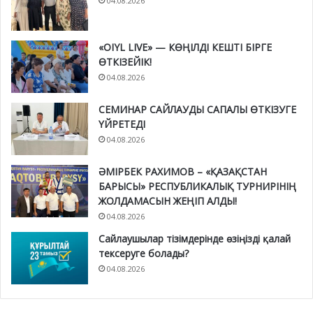
04.08.2026
«OIYL LIVE» — КӨҢІЛДІ КЕШТІ БІРГЕ
ӨТКІЗЕЙІК!
04.08.2026
СЕМИНАР САЙЛАУДЫ САПАЛЫ ӨТКІЗУГЕ
ҮЙРЕТЕДІ
04.08.2026
ӘМІРБЕК РАХИМОВ – «ҚАЗАҚСТАН
БАРЫСЫ» РЕСПУБЛИКАЛЫҚ ТУРНИРІНІҢ
ЖОЛДАМАСЫН ЖЕҢІП АЛДЫ!
04.08.2026
Сайлаушылар тізімдерінде өзіңізді қалай
тексеруге болады?
04.08.2026