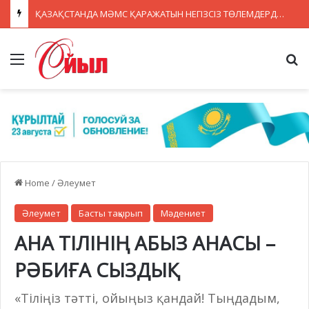
ҚАЗАҚСТАНДА МӘМС ҚАРАЖАТЫН НЕГІЗСІЗ ТӨЛЕМДЕРДЕН ҚОРҒАУДЫҢ ЖАҢА ЖҮЙЕСІ ҚҰРЫЛУДА
Menu
Se
Home
/
Әлеумет
Әлеумет
Басты тақырып
Мәдениет
АНА ТІЛІНІҢ АБЫЗ АНАСЫ –
РӘБИҒА СЫЗДЫҚ
«Тіліңіз тәтті, ойыңыз қандай! Тыңдадым,