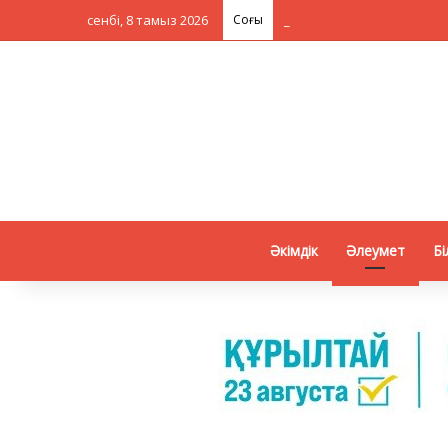
сенбі, 8 тамыз 2026
Соңғы
Әкімдік
Әлеумет
Бі