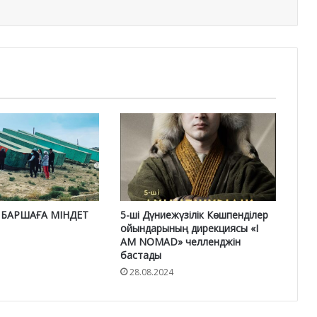
 БАРШАҒА МІНДЕТ
5-ші Дүниежүзілік Көшпенділер
ойындарының дирекциясы «I
AM NOMAD» челленджін
бастады
28.08.2024