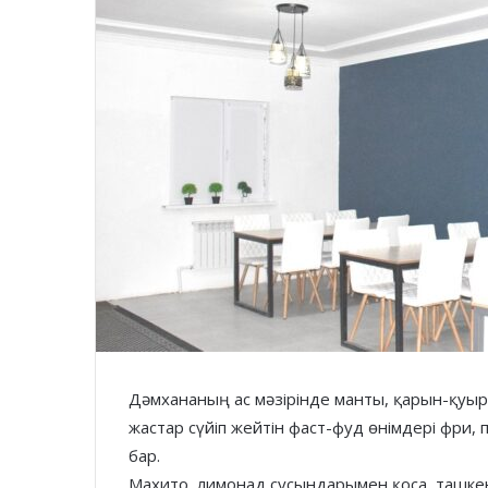
Дәмхананың ас мәзірінде манты, қарын-қуырд
жастар сүйіп жейтін фаст-фуд өнімдері фри, 
бар.
Махито, лимонад сусындарымен қоса, ташке