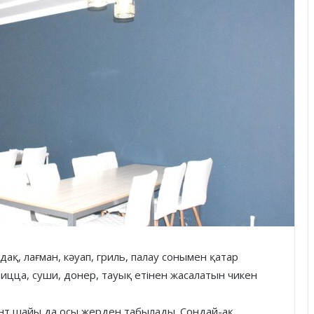
ақ, лағман, кәуап, гриль, палау сонымен қатар
пицца, суши, донер, тауық етінен жасалатын чикен
нт шайы да осы жерден табылады. Сондай-ақ