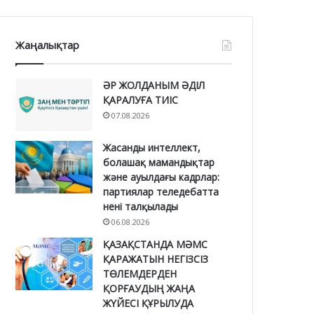
Жаңалықтар
ӘР ЖОЛДАНЫМ ӘДІЛ
ҚАРАЛУҒА ТИІС
07.08.2026
Жасанды интеллект,
болашақ мамандықтар
және ауылдағы кадрлар:
партиялар теледебатта
нені талқылады
06.08.2026
ҚАЗАҚСТАНДА МӘМС
ҚАРАЖАТЫН НЕГІЗСІЗ
ТӨЛЕМДЕРДЕН
ҚОРҒАУДЫҢ ЖАҢА
ЖҮЙЕСІ ҚҰРЫЛУДА