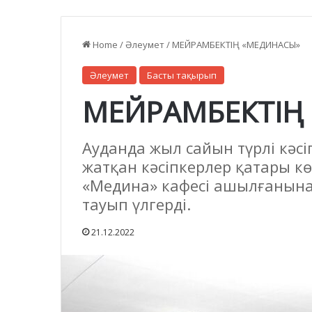
Home
/
Әлеумет
/
МЕЙРАМБЕКТІҢ «МЕДИНАСЫ»
Әлеумет
Басты тақырып
МЕЙРАМБЕКТІҢ
Ауданда жыл сайын түрлі кәсі
жатқан кәсіпкерлер қатары к
«Медина» кафесі ашылғанына 
тауып үлгерді.
21.12.2022