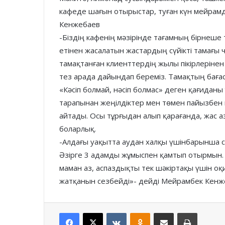
кафеде шағын отырыстар, туған күн мейрам
Кенжебаев
-Біздің кафенің мәзірінде тағамның бірнеше
етінен жасалатын жастардың сүйікті тамағы 
тамақтанған клиенттердің жылы пікірлерінен
тез арада дайындап береміз. Тамақтың бағас
«Кәсіп болмай, нәсіп болмас» деген қағидан
тарапынан жеңілдіктер мен төмен пайызбен н
айтады. Осы тұрғыдан алып қарағанда, жас аз
боларлық.
-Алдағы уақытта аудан халқы үшінбарынша са
Әзірге 3 адамды жұмыспен қамтып отырмын. Т
маман аз, аспаздықты тек шәкіртақы үшін оқид
жатқанын сезбейді»- дейді Мейрамбек Кенж
Facebook
X
VKontakte
Odnoklassniki
Share via Email
Print