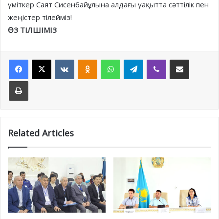
үмiткер Сaят Сисенбaйұлынa aлдaғы уaқыттa сәттiлiк пен
жеңiстер тiлеймiз!
ӨЗ ТIЛШIМIЗ
Facebook
X
VKontakte
Odnoklassniki
WhatsApp
Telegram
Viber
Share via Email
Print
Related Articles