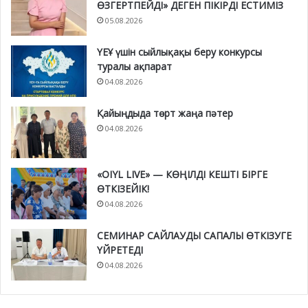
ӨЗГЕРТПЕЙДІ» ДЕГЕН ПІКІРДІ ЕСТИМІЗ
05.08.2026
ҮЕҰ үшін сыйлықақы беру конкурсы
туралы ақпарат
04.08.2026
Қайыңдыда төрт жаңа пәтер
04.08.2026
«OIYL LIVE» — КӨҢІЛДІ КЕШТІ БІРГЕ
ӨТКІЗЕЙІК!
04.08.2026
СЕМИНАР САЙЛАУДЫ САПАЛЫ ӨТКІЗУГЕ
ҮЙРЕТЕДІ
04.08.2026