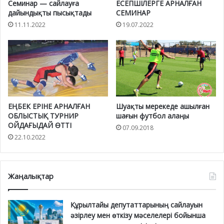
Семинар — сайлауға
ЕСЕПШІЛЕРГЕ АРНАЛҒАН
дайындықты пысықтады
СЕМИНАР
11.11.2022
19.07.2022
ЕҢБЕК ЕРІНЕ АРНАЛҒАН
Шуақты мерекеде ашылған
ОБЛЫСТЫҚ ТУРНИР
шағын футбол алаңы
ОЙДАҒЫДАЙ ӨТТІ
07.09.2018
22.10.2022
Жаңалықтар
Құрылтайы депутаттарының сайлауын
әзірлеу мен өткізу мәселелері бойынша