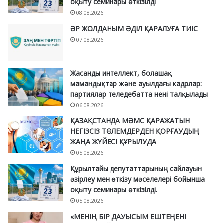
оқыту семинары өткізілді
08.08.2026
ӘР ЖОЛДАНЫМ ӘДІЛ ҚАРАЛУҒА ТИІС
07.08.2026
Жасанды интеллект, болашақ
мамандықтар және ауылдағы кадрлар:
партиялар теледебатта нені талқылады
06.08.2026
ҚАЗАҚСТАНДА МӘМС ҚАРАЖАТЫН
НЕГІЗСІЗ ТӨЛЕМДЕРДЕН ҚОРҒАУДЫҢ
ЖАҢА ЖҮЙЕСІ ҚҰРЫЛУДА
05.08.2026
Құрылтайы депутаттарының сайлауын
әзірлеу мен өткізу мәселелері бойынша
оқыту семинары өткізілді.
05.08.2026
«МЕНІҢ БІР ДАУЫСЫМ ЕШТЕҢЕНІ