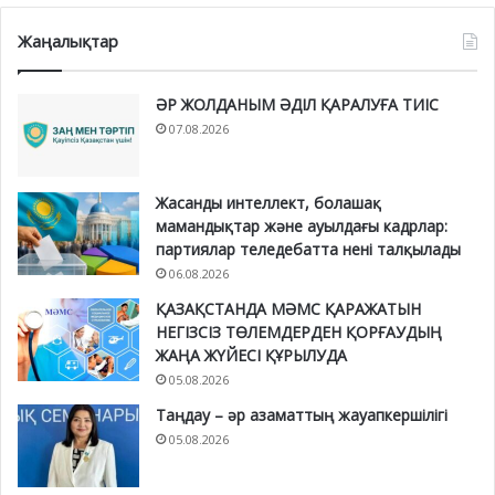
Жаңалықтар
ӘР ЖОЛДАНЫМ ӘДІЛ ҚАРАЛУҒА ТИІС
07.08.2026
Жасанды интеллект, болашақ
мамандықтар және ауылдағы кадрлар:
партиялар теледебатта нені талқылады
06.08.2026
ҚАЗАҚСТАНДА МӘМС ҚАРАЖАТЫН
НЕГІЗСІЗ ТӨЛЕМДЕРДЕН ҚОРҒАУДЫҢ
ЖАҢА ЖҮЙЕСІ ҚҰРЫЛУДА
05.08.2026
Таңдау – әр азаматтың жауапкершілігі
05.08.2026