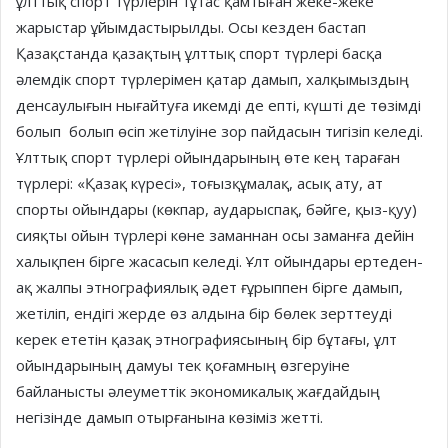
ұлттық спорт түрлерін тұтас қамтыған жеке-жеке
жарыстар ұйымдастырылды. Осы кезден бастап
Қазақстанда қазақтың ұлттық спорт түрлері басқа
әлемдік спорт түрлерімен қатар дамып, халқымыздың
денсаулығын нығайтуға икемді де епті, күшті де төзімді
болып болып өсіп жетілуіне зор пайдасын тигізіп келеді.
Ұлттық спорт түрлері ойындарының өте кең тараған
түрлері: «Қазақ күресі», тоғызқұмалақ, асық ату, ат
спорты ойындары (көкпар, аударыспақ, бәйге, қыз-қуу)
сияқты ойын түрлері көне заманнан осы заманға дейін
халықпен бірге жасасып келеді. Ұлт ойындары ертеден-
ақ жалпы этнографиялық әдет ғұрыппен бірге дамып,
жетіліп, ендігі жерде өз алдына бір бөлек зерттеуді
керек ететін қазақ этнографиясының бір бұтағы, ұлт
ойындарының дамуы тек қоғамның өзгеруіне
байланысты әлеуметтік экономикалық жағдайдың
негізінде дамып отырғанына көзіміз жетті.