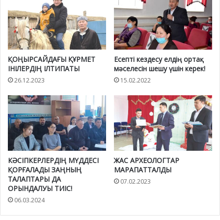
ҚОҢЫРСАЙДАҒЫ ҚҰРМЕТ
Есепті кездесу елдің ортақ
ІНІЛЕРДІҢ ІЛТИПАТЫ
мәселесін шешу үшін керек!
26.12.2023
15.02.2022
КӘСІПКЕРЛЕРДІҢ МҮДДЕСІ
ЖАС АРХЕОЛОГТАР
ҚОРҒАЛАДЫ ЗАҢНЫҢ
МАРАПАТТАЛДЫ
ТАЛАПТАРЫ ДА
07.02.2023
ОРЫНДАЛУЫ ТИІС!
06.03.2024