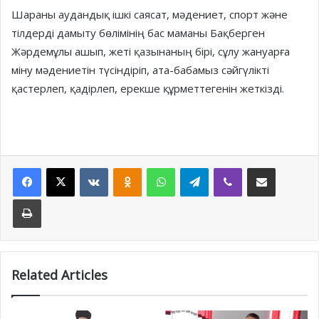
Шараны аудандық ішкі саясат, мәдениет, спорт және
тілдерді дамыту бөлімінің бас маманы Бақберген
Жәрдемұлы ашып, жеті қазынаның бірі, сұлу жануарға
міну мәдениетін түсіндіріп, ата-бабамыз сәйгүлікті
қастерлеп, қадірлеп, ерекше құрметтегенін жеткізді.
Facebook
X
VKontakte
Odnoklassniki
WhatsApp
Telegram
Viber
Share via Email
Print
Related Articles