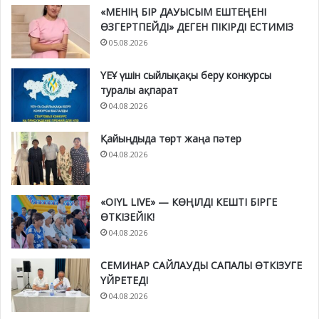
«МЕНІҢ БІР ДАУЫСЫМ ЕШТЕҢЕНІ
ӨЗГЕРТПЕЙДІ» ДЕГЕН ПІКІРДІ ЕСТИМІЗ
05.08.2026
ҮЕҰ үшін сыйлықақы беру конкурсы
туралы ақпарат
04.08.2026
Қайыңдыда төрт жаңа пәтер
04.08.2026
«OIYL LIVE» — КӨҢІЛДІ КЕШТІ БІРГЕ
ӨТКІЗЕЙІК!
04.08.2026
СЕМИНАР САЙЛАУДЫ САПАЛЫ ӨТКІЗУГЕ
ҮЙРЕТЕДІ
04.08.2026