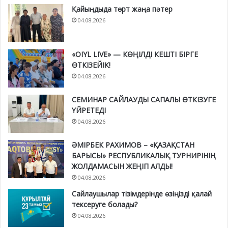
Қайыңдыда төрт жаңа пәтер
04.08.2026
«OIYL LIVE» — КӨҢІЛДІ КЕШТІ БІРГЕ
ӨТКІЗЕЙІК!
04.08.2026
СЕМИНАР САЙЛАУДЫ САПАЛЫ ӨТКІЗУГЕ
ҮЙРЕТЕДІ
04.08.2026
ӘМІРБЕК РАХИМОВ – «ҚАЗАҚСТАН
БАРЫСЫ» РЕСПУБЛИКАЛЫҚ ТУРНИРІНІҢ
ЖОЛДАМАСЫН ЖЕҢІП АЛДЫ!
04.08.2026
Сайлаушылар тізімдерінде өзіңізді қалай
тексеруге болады?
04.08.2026