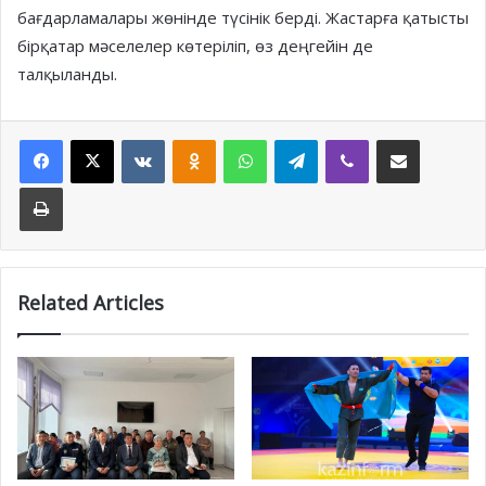
бағдарламалары жөнінде түсінік берді. Жастарға қатысты
бірқатар мәселелер көтеріліп, өз деңгейін де
талқыланды.
Facebook
X
VKontakte
Odnoklassniki
WhatsApp
Telegram
Viber
Share via Email
Print
Related Articles