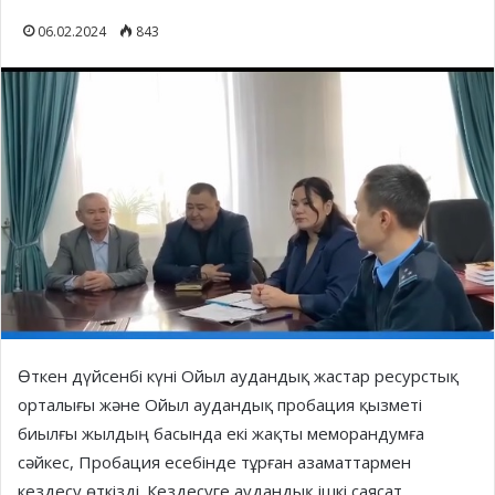
06.02.2024
843
Өткен дүйсенбі күні Ойыл аудандық жастар ресурстық
орталығы және Ойыл аудандық пробация қызметі
биылғы жылдың басында екі жақты меморандумға
сәйкес, Пробация есебінде тұрған азаматтармен
кездесу өткізді. Кездесуге аудандық ішкі саясат,