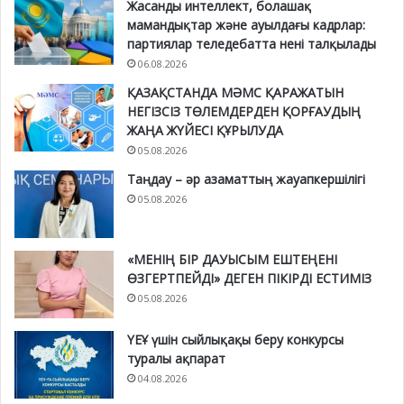
Жасанды интеллект, болашақ
мамандықтар және ауылдағы кадрлар:
партиялар теледебатта нені талқылады
06.08.2026
ҚАЗАҚСТАНДА МӘМС ҚАРАЖАТЫН
НЕГІЗСІЗ ТӨЛЕМДЕРДЕН ҚОРҒАУДЫҢ
ЖАҢА ЖҮЙЕСІ ҚҰРЫЛУДА
05.08.2026
Таңдау – әр азаматтың жауапкершілігі
05.08.2026
«МЕНІҢ БІР ДАУЫСЫМ ЕШТЕҢЕНІ
ӨЗГЕРТПЕЙДІ» ДЕГЕН ПІКІРДІ ЕСТИМІЗ
05.08.2026
ҮЕҰ үшін сыйлықақы беру конкурсы
туралы ақпарат
04.08.2026