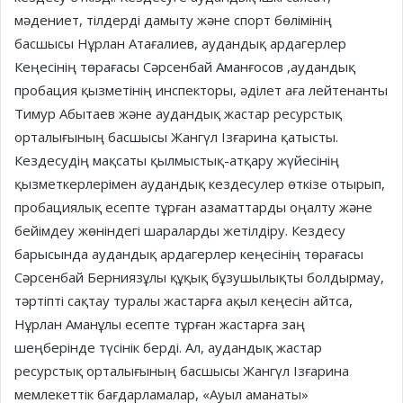
мәдениет, тілдерді дамыту және спорт бөлімінің
басшысы Нұрлан Атағалиев, аудандық ардагерлер
Кеңесінің төрағасы Сәрсенбай Аманғосов ,аудандық
пробация қызметінің инспекторы, әділет аға лейтенанты
Тимур Абытаев және аудандық жастар ресурстық
орталығының басшысы Жангүл Ізғарина қатысты.
Кездесудің мақсаты қылмыстық-атқару жүйесінің
қызметкерлерімен аудандық кездесулер өткізе отырып,
пробациялық есепте тұрған азаматтарды оңалту және
бейімдеу жөніндегі шараларды жетілдіру. Кездесу
барысында аудандық ардагерлер кеңесінің төрағасы
Сәрсенбай Берниязұлы құқық бұзушылықты болдырмау,
тәртіпті сақтау туралы жастарға ақыл кеңесін айтса,
Нұрлан Аманұлы есепте тұрған жастарға заң
шеңберінде түсінік берді. Ал, аудандық жастар
ресурстық орталығының басшысы Жангүл Ізғарина
мемлекеттік бағдарламалар, «Ауыл аманаты»