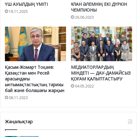
ҮШ АУЫЛДЫҢ ҮМІТІ
ҰЛАН ӘЛЕМНІҢ ЕКІ ДҮРКІН
ЧЕМПИОНЫ
18.11.2025
26.06.2023
Қасым-Жомарт Тоқаев:
МЕДИАТОРЛАРДЫҢ
Қазақстан мен Ресей
МІНДЕТІ — ДАУ-ДАМАЙСЫЗ
арасындағы
ҚОҒАМ ҚАЛЫПТАСТЫРУ
ынтымақтастықтың тарихы
04.05.2022
бай және болашағы жарқын
08.11.2023
Жаңалықтар