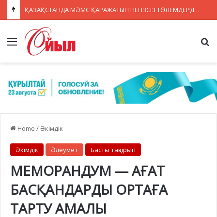
ҚАЗАҚСТАНДА МӘМС ҚАРАЖАТЫН НЕГІЗСІЗ ТӨЛЕМДЕРДЕН ҚОРҒАУДЫҢ ЖАҢА ЖҮЙЕСІ ҚҰРЫЛУДА
Menu
Se
Home
/
Әкімдік
Әкімдік
Әлеумет
Басты тақырып
МЕМОРАНДУМ — АҒАТ
БАСҚАНДАРДЫ ОРТАҒА
ТАРТУ АМАЛЫ