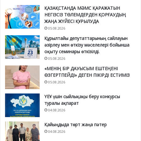
ҚАЗАҚСТАНДА МӘМС ҚАРАЖАТЫН
НЕГІЗСІЗ ТӨЛЕМДЕРДЕН ҚОРҒАУДЫҢ
ЖАҢА ЖҮЙЕСІ ҚҰРЫЛУДА
05.08.2026
Құрылтайы депутаттарының сайлауын
әзірлеу мен өткізу мәселелері бойынша
оқыту семинары өткізілді.
05.08.2026
«МЕНІҢ БІР ДАУЫСЫМ ЕШТЕҢЕНІ
ӨЗГЕРТПЕЙДІ» ДЕГЕН ПІКІРДІ ЕСТИМІЗ
05.08.2026
ҮЕҰ үшін сыйлықақы беру конкурсы
туралы ақпарат
04.08.2026
Қайыңдыда төрт жаңа пәтер
04.08.2026