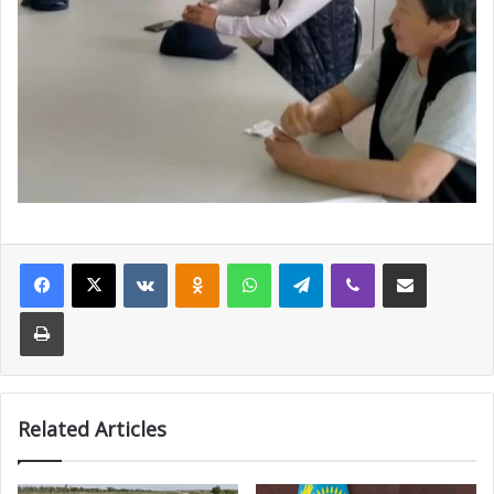
Facebook
X
VKontakte
Odnoklassniki
WhatsApp
Telegram
Viber
Share via Email
Print
Related Articles