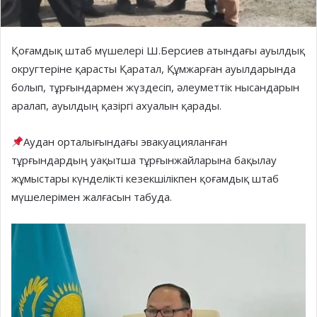
Қоғамдық штаб мүшелері Ш.Берсиев атындағы ауылдық
округтеріне қарасты Қаратал, Құмжарған ауылдарында
болып, тұрғындармен жүздесіп, әлеуметтік нысандарын
аралап, ауылдың қазіргі ахуалын қарады.
Аудан орталығындағы эвакуацияланған
тұрғындардың уақытша тұрғынжайларына бақылау
жұмыстары күнделікті кезекшілікпен қоғамдық штаб
мүшелерімен жалғасын табуда.