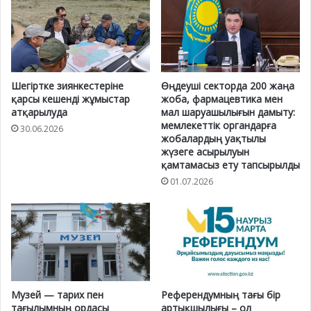
Шегіртке зиянкестеріне
Өңдеуші секторда 200 жаңа
қарсы кешенді жұмыстар
жоба, фармацевтика мен
атқарылуда
мал шаруашылығын дамыту:
мемлекеттік органдарға
30.06.2026
жобалардың уақтылы
жүзеге асырылуын
қамтамасыз ету тапсырылды
01.07.2026
Музей — тарих пен
Референдумның тағы бір
тағылымның ордасы
артықшылығы – ол