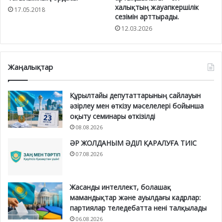
халықтың жауапкершілік
17.05.2018
сезімін арттырады.
12.03.2026
Жаңалықтар
Құрылтайы депутаттарының сайлауын
әзірлеу мен өткізу мәселелері бойынша
оқыту семинары өткізілді
08.08.2026
ӘР ЖОЛДАНЫМ ӘДІЛ ҚАРАЛУҒА ТИІС
07.08.2026
Жасанды интеллект, болашақ
мамандықтар және ауылдағы кадрлар:
партиялар теледебатта нені талқылады
06.08.2026