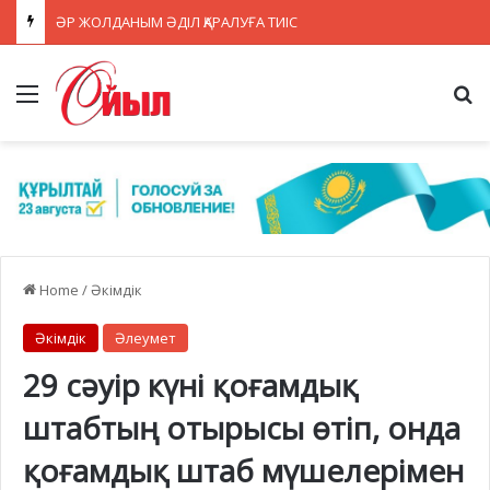
Жасанды интеллект, болашақ мамандықтар және ауылдағы кадрлар: партиялар теледебатта нені талқылады
Menu
Se
Home
/
Әкімдік
Әкімдік
Әлеумет
29 сәуір күні қоғамдық
штабтың отырысы өтіп, онда
қоғамдық штаб мүшелерімен